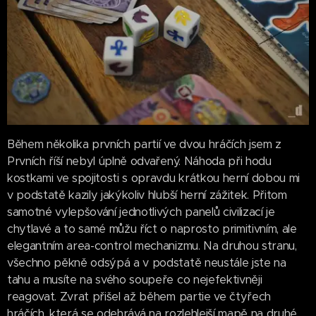
Během několika prvních partií ve dvou hráčích jsem z
Prvních říší nebyl úplně odvařený. Náhoda při hodu
kostkami ve spojitosti s opravdu krátkou herní dobou mi
v podstatě kazily jakýkoliv hlubší herní zážitek. Přitom
samotné vylepšování jednotlivých panelů civilizací je
chytlavé a to samé můžu říct o naprosto primitivním, ale
elegantním area-control mechanizmu. Na druhou stranu,
všechno pěkně odsýpá a v podstatě neustále jste na
tahu a musíte na svého soupeře co nejefektivněji
reagovat. Zvrat přišel až během partie ve čtyřech
hráčích, která se odehrává na rozlehlejší mapě na druhé