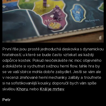
První říše jsou prostě jednoduchá deskovka s dynamickou
hratelností, u které se bude často vztekat asi každý
odpůrce kostek. Pokud neočekáváte nic moc objevného
a dokážete si vychutnat svižnou herní flow, tahle hra by
se ve vaší sbírce mohla dobře zabydlet. Jestli se vám ale
v recenzi zmiňované herní mechaniky zalíbily a troufnete
si na sofistikovanější kousky, doporučil bych vám spíše
Khoru
Král je mrtev
skvělou
, nebo
.
Petr