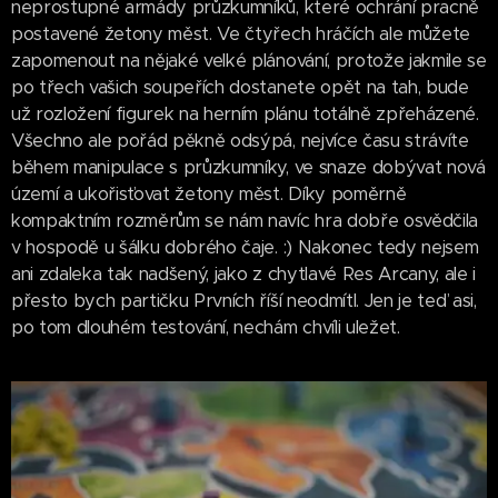
neprostupné armády průzkumníků, které ochrání pracně
postavené žetony měst. Ve čtyřech hráčích ale můžete
zapomenout na nějaké velké plánování, protože jakmile se
po třech vašich soupeřích dostanete opět na tah, bude
už rozložení figurek na herním plánu totálně zpřeházené.
Všechno ale pořád pěkně odsýpá, nejvíce času strávíte
během manipulace s průzkumníky, ve snaze dobývat nová
území a ukořisťovat žetony měst. Díky poměrně
kompaktním rozměrům se nám navíc hra dobře osvědčila
v hospodě u šálku dobrého čaje. :) Nakonec tedy nejsem
ani zdaleka tak nadšený, jako z chytlavé Res Arcany, ale i
přesto bych partičku Prvních říší neodmítl. Jen je teď asi,
po tom dlouhém testování, nechám chvíli uležet.