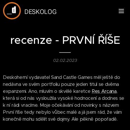
DESKOLOG
recenze - PRVNÍ ŘÍŠE
02.02.2023
Deskoherní vydavatel Sand Castle Games měl ještě do
nedávna ve svém portfoliu pouze jeden titul se dvěma
expanzemi. Ano, mluvím o skvělé karetce
Res Arcana
,
která si od nás vysloužila vysoké hodnocení a dodnes se
k ní rádi vracíme. Moje očekávání od novinky s názvem
První říše tedy nebylo vůbec malé a já jsem rád, že vám
konečně mohu sdělit své dojmy. Ale pěkně popořadě.