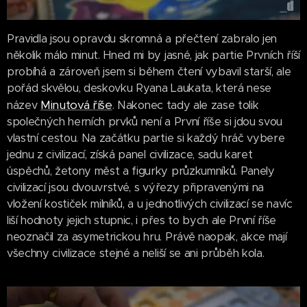
Pravidla jsou opravdu skromná a přečtení zabralo jen
několik málo minut. Hned mi by jasné, jak partie Prvních říší
probíhá a zároveň jsem si během čtení vybavil starší, ale
pořád skvělou, deskovku Ryana Laukata, která nese
Minutová říše
název
. Nakonec tady ale zase tolik
společných herních prvků není a První říše si jdou svou
vlastní cestou. Na začátku partie si každý hráč vybere
jednu z civilizací, získá panel civilizace, sadu karet
úspěchů, žetony měst a figurky průzkumníků. Panely
civilizací jsou dvouvrstvé, s výřezy připravenými na
vložení kostiček milníků, a u jednotlivých civilizací se navíc
liší hodnoty jejich stupnic, i přes to bych ale První říše
neoznačil za asymetrickou hru. Právě naopak, akce mají
všechny civilizace stejné a neliší se ani průběh kola.