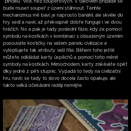
"pinčlíků" více, než soupeřových. V takovém případě se
bude muset soupeř z území stáhnout. Tenhle
mechanizmus mě baví, je naprosto banální, ale skvěle do
hry sedí a navíc až překvapivě dobře funguje i ve dvou
hráčích. No a pak je tady poslední fáze, kdy za pomocí
symbolu na kostkách v kombinaci s obsazeným územím
posouváte kostičky na vašem panelu civilizace a
vylepšujete tak atributy vaší říše. Během toho ještě
můžete odkládat karty úspěchů a pomocí toho měnit
symboly na kostkách. Mimochodem, karty získáváte opět
díky jedné z pěti stupnic. Vypadá to tedy na civilizační
hru, navíc se tady to slovo docela často opakuje, ale
takto velká očekávání raději nemějte.