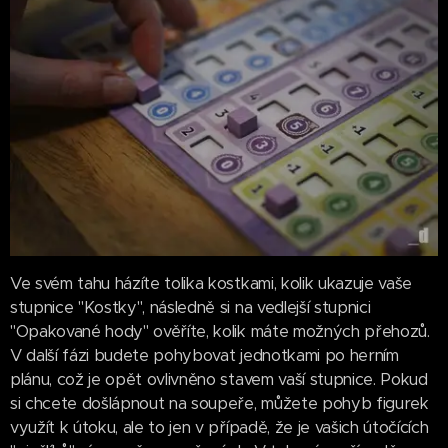
Ve svém tahu házíte tolika kostkami, kolik ukazuje vaše
stupnice "Kostky", následně si na vedlejší stupnici
"Opakované hody" ověříte, kolik máte možných přehozů.
V další fázi budete pohybovat jednotkami po herním
plánu, což je opět ovlivněno stavem vaší stupnice. Pokud
si chcete došlápnout na soupeře, můžete pohyb figurek
využít k útoku, ale to jen v případě, že je vašich útočících