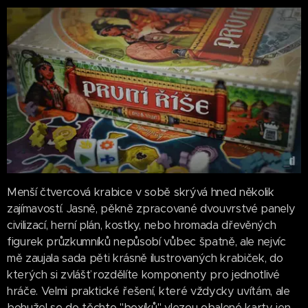
Menší čtvercová krabice v sobě skrývá hned několik
zajímavostí. Jasně, pěkně zpracované dvouvrstvé panely
civilizací, herní plán, kostky, nebo hromada dřevěných
figurek průzkumníků nepůsobí vůbec špatně, ale nejvíc
mě zaujala sada pěti krásně ilustrovaných krabiček, do
kterých si zvlášť rozdělíte komponenty pro jednotlivé
hráče. Velmi praktické řešení, které vždycky uvítám, ale
bohužel se do těchto "boxíků" vlezou obalené karty jen