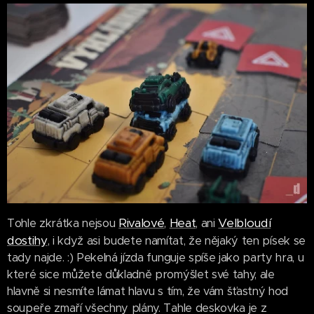
Rivalové
Heat
Velbloudí
Tohle zkrátka nejsou
,
, ani
dostihy
, i když asi budete namítat, že nějaký ten písek se
tady najde. :) Pekelná jízda funguje spíše jako party hra, u
které sice můžete důkladně promýšlet své tahy, ale
hlavně si nesmíte lámat hlavu s tím, že vám šťastný hod
soupeře zmaří všechny plány. Tahle deskovka je z