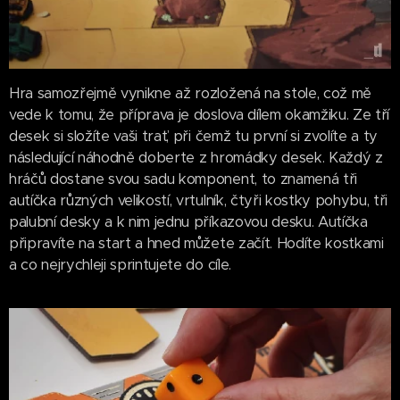
Hra samozřejmě vynikne až rozložená na stole, což mě
vede k tomu, že příprava je doslova dílem okamžiku. Ze tří
desek si složíte vaši trať, při čemž tu první si zvolíte a ty
následující náhodně doberte z hromádky desek. Každý z
hráčů dostane svou sadu komponent, to znamená tři
autíčka různých velikostí, vrtulník, čtyři kostky pohybu, tři
palubní desky a k nim jednu příkazovou desku. Autíčka
připravíte na start a hned můžete začít. Hodíte kostkami
a co nejrychleji sprintujete do cíle.