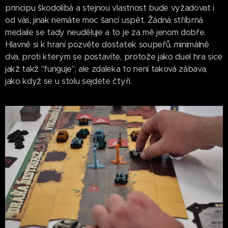
principu škodolibá a stejnou vlastnost bude vyžadovat i
od vás, jinak nemáte moc šancí uspět. Žádná stříbrná
medaile se tady neuděluje a to je za mě jenom dobře.
Hlavně si k hraní pozvěte dostatek soupeřů, minimálně
dva, proti kterým se postavíte, protože jako duel hra sice
jakž takž "funguje", ale zdaleka to není taková zábava,
jako když se u stolu sejdete čtyři.