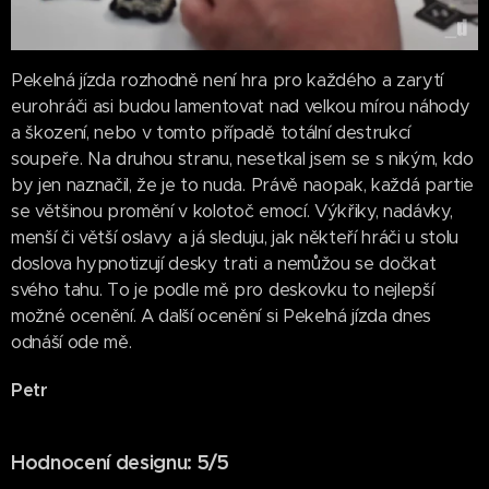
Pekelná jízda rozhodně není hra pro každého a zarytí
eurohráči asi budou lamentovat nad velkou mírou náhody
a škození, nebo v tomto případě totální destrukcí
soupeře. Na druhou stranu, nesetkal jsem se s nikým, kdo
by jen naznačil, že je to nuda. Právě naopak, každá partie
se většinou promění v kolotoč emocí. Výkřiky, nadávky,
menší či větší oslavy a já sleduju, jak někteří hráči u stolu
doslova hypnotizují desky trati a nemůžou se dočkat
svého tahu. To je podle mě pro deskovku to nejlepší
možné ocenění. A další ocenění si Pekelná jízda dnes
odnáší ode mě.
Petr
Hodnocení designu: 5/5