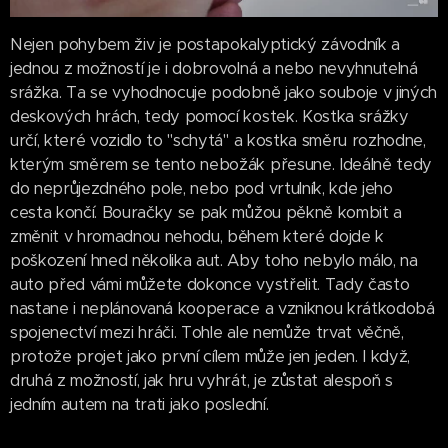
Nejen pohybem živ je postapokalyptický závodník a
jednou z možností je i dobrovolná a nebo nevyhnutelná
srážka. Ta se vyhodnocuje podobně jako souboje v jiných
deskových hrách, tedy pomocí kostek. Kostka srážky
určí, které vozidlo to "schytá" a kostka směru rozhodne,
kterým směrem se tento nebožák přesune. Ideálně tedy
do neprůjezdného pole, nebo pod vrtulník, kde jeho
cesta končí. Bouračky se pak můžou pěkně kombit a
změnit v hromadnou nehodu, během které dojde k
poškození hned několika aut. Aby toho nebylo málo, na
auto před vámi můžete dokonce vystřelit. Tady často
nastane i neplánovaná kooperace a vzniknou krátkodobá
spojenectví mezi hráči. Tohle ale nemůže trvat věčně,
protože projet jako první cílem může jen jeden. I když,
druhá z možností, jak hru vyhrát, je zůstat alespoň s
jedním autem na trati jako poslední.