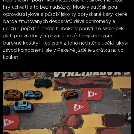
hry uchvátil a to bez nadsázky. Modely autíček jsou
opravdu stylové a působí jako ty oprýskané káry, které
banda zmutovaných desperátů dává dohromady a
udržuje pojízdné někde hluboko v poušti. To samé pak
platí pro vrtulníky a pozadu nezůstávají ani krásné
barevné kostky... Teď jsem z toho nechtěně udělal jakýsi
závod komponent, ale v Pekelné jízdě je zkrátka na co
koukat.