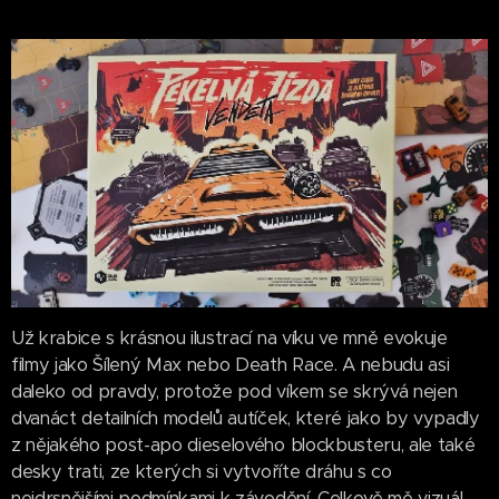
Už krabice s krásnou ilustrací na víku ve mně evokuje
filmy jako Šílený Max nebo Death Race. A nebudu asi
daleko od pravdy, protože pod víkem se skrývá nejen
dvanáct detailních modelů autíček, které jako by vypadly
z nějakého post-apo dieselového blockbusteru, ale také
desky trati, ze kterých si vytvoříte dráhu s co
nejdrsnějšími podmínkami k závodění. Celkově mě vizuál