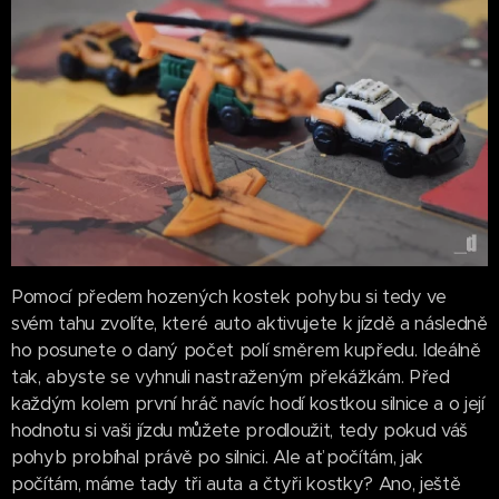
Pomocí předem hozených kostek pohybu si tedy ve
svém tahu zvolíte, které auto aktivujete k jízdě a následně
ho posunete o daný počet polí směrem kupředu. Ideálně
tak, abyste se vyhnuli nastraženým překážkám. Před
každým kolem první hráč navíc hodí kostkou silnice a o její
hodnotu si vaši jízdu můžete prodloužit, tedy pokud váš
pohyb probíhal právě po silnici. Ale ať počítám, jak
počítám, máme tady tři auta a čtyři kostky? Ano, ještě