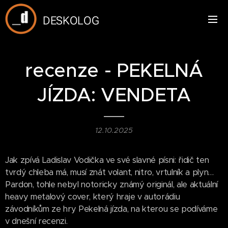
DESKOLOG
recenze - PEKELNÁ
JÍZDA: VENDETA
12.10.2025
Jak zpívá Ladislav Vodička ve své slavné písni: řidič ten
tvrdý chleba má, musí znát volant, nitro, vrtulník a plyn…
Pardon, tohle nebyl notoricky známý originál, ale aktuální
heavy metalový cover, který hraje v autorádiu
závodníkům ze hry Pekelná jízda, na kterou se podíváme
v dnešní recenzi.