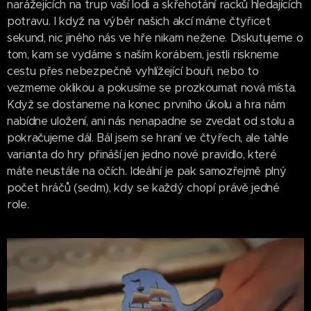
narážejících na trup vaší lodi a skřehotání racků hledajících
potravu. I když na výběr našich akcí máme čtyřicet
sekund, nic jiného nás ve hře nikam nežene. Diskutujeme o
tom, kam se vydáme s naším korábem, jestli riskneme
cestu přes nebezpečně vyhlížející bouři, nebo to
vezmeme oklikou a pokusíme se prozkoumat nová místa.
Když se dostaneme na konec prvního úkolu a hra nám
nabídne uložení, ani nás nenapadne se zvedat od stolu a
pokračujeme dál. Bál jsem se hraní ve čtyřech, ale tahle
varianta do hry přináší jen jedno nové pravidlo, které
máte neustále na očích. Ideální je pak samozřejmě plný
počet hráčů (sedm), kdy se každý chopí právě jedné
role.