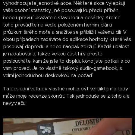
vyhodnocujete jednotlivé akce. Některé akce vylepšují
vaše osobní statistiky, jiné posouvají kupředu příběh,
nebo upravují ukazatele stavu lodi a posádky. Kromě
toho provádíte na vedle položeném herním plánu
průzkum širého moře a snažíte se přiblížit vašemu cíli. V
obou případech zadáváte do aplikace hodnoty, které vás
posouvají dopředu a nebo naopak zdržují. Každá událost
je nadabovaná, takže velkou část hry prostě
posloucháte, kam že jste to dopluli, koho jste potkali a co
vám provedl. Je to vlastně takový audio-gamebook, s
velmi jednoduchou deskovkou na pozadí.
Ta poslední věta by vlastně mohla být verdiktem a tady
může moje recenze skončit. Tak jednoduše se z toho ale
nevyvleču.