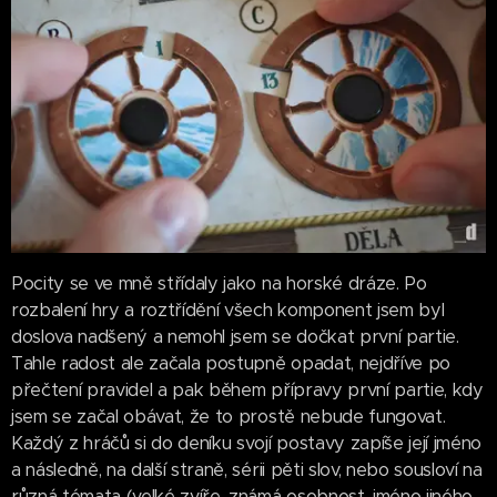
Pocity se ve mně střídaly jako na horské dráze. Po
rozbalení hry a roztřídění všech komponent jsem byl
doslova nadšený a nemohl jsem se dočkat první partie.
Tahle radost ale začala postupně opadat, nejdříve po
přečtení pravidel a pak během přípravy první partie, kdy
jsem se začal obávat, že to prostě nebude fungovat.
Každý z hráčů si do deníku svojí postavy zapíše její jméno
a následně, na další straně, sérii pěti slov, nebo sousloví na
různá témata (velké zvíře, známá osobnost, jméno jiného