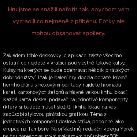
Hru jsme se snažili nafotit tak, abychom vám
vyzradili co nejméně z příběhu.
Fotky ale
mohou obsahovat spoilery.
Základem téhle deskovky je aplikace, takže všechno
ostatní, co nejdete v krabici, jsou vlastně takové kulisy.
Kulisy, na kterých se bude odehrávat několik pirátských
dobrodružství. I tak je balení hry docela bohaté, kromě
herního plánu s hexovými poli tady najdete hromadu
karet, kartonových žetonů a hlavně velkou knihu lokací.
Každá karta, deska, podavač na jednotlivé komponenty
(který si budete muset složit), i kniha lokací na vás
zapůsobí stylovou pirátskou grafikou. Téma z
jednotlivých komponent doslova stříká, podobně jako
erupce na Tamboře. Například můj redakční kolega Yarek
na hru zareagoval svým svérázným způsobem: "
Oh