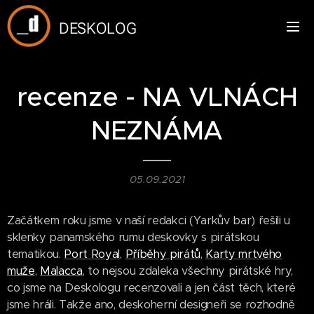
DESKOLOG
recenze - NA VLNÁCH
NEZNÁMA
05.09.2021
Začátkem roku jsme v naší redakci (Yarkův bar) řešili u
sklenky panamského rumu deskovky s pirátskou
tematikou.
Port Royal
,
Příběhy pirátů
,
Karty mrtvého
muže
,
Malacca
, to nejsou zdaleka všechny pirátské hry,
co jsme na Deskologu recenzovali a jen část těch, které
jsme hráli. Takže ano, deskoherní designeři se rozhodně