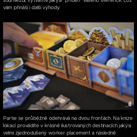
souhvězdí, vytváříte jakýsi "příběh" vašeho svěřence, což
vám přináší i další výhody.
Partie se průběžně odehrává na dvou frontách. Na knize
lokací provádíte v krásně ilustrovaných destinacích jakýsi
velmi zjednodušený worker placement a následně