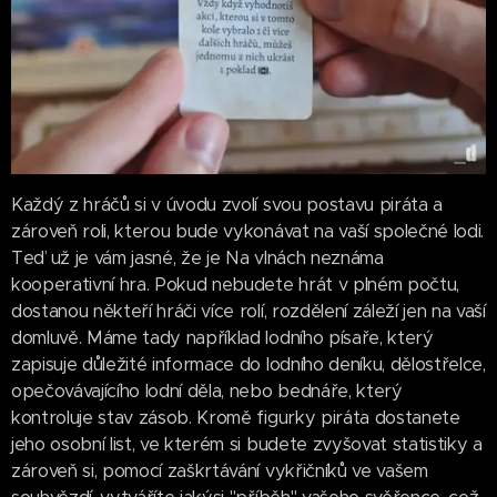
Každý z hráčů si v úvodu zvolí svou postavu piráta a
zároveň roli, kterou bude vykonávat na vaší společné lodi.
Teď už je vám jasné, že je Na vlnách neznáma
kooperativní hra. Pokud nebudete hrát v plném počtu,
dostanou někteří hráči více rolí, rozdělení záleží jen na vaší
domluvě. Máme tady například lodního písaře, který
zapisuje důležité informace do lodního deníku, dělostřelce,
opečovávajícího lodní děla, nebo bednáře, který
kontroluje stav zásob. Kromě figurky piráta dostanete
jeho osobní list, ve kterém si budete zvyšovat statistiky a
zároveň si, pomocí zaškrtávání vykřičníků ve vašem