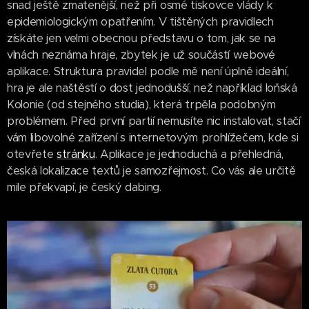
snad ještě zmatenější, než při osmé tiskovce vlády k
epidemiologickým opatřením. V tištěných pravidlech
získáte jen velmi obecnou představu o tom, jak se na
vlnách neznáma hraje, zbytek je už součástí webové
aplikace. Struktura pravidel podle mě není úplně ideální,
hra je ale naštěstí o dost jednodušší, než například loňská
Kolonie (od stejného studia), která trpěla podobným
problémem. Před první partií nemusíte nic instalovat, stačí
vám libovolné zařízení s internetovým prohlížečem, kde si
otevřete
stránku
. Aplikace je jednoduchá a přehledná,
česká lokalizace textů je samozřejmost. Co vás ale určitě
mile překvapí, je český dabing.