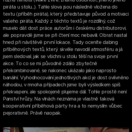
piráta u stolu...). Tahle slova jsou následně vložena do
textu (příběh piráta), který představuje původ a motivaci
vašeho piráta. Každý z těchto textů je rozdílný, což
muselo dát dost práce autorům i českému distributorovi,
ale popravdě jsme se při čtení moc nebavili. Obrat nastal
hned při návštěvě první lokace. Tady oceníte dabing
příběhových textů, který skvěle navodil atmosféru a já
jsem sledoval, jak se všichni u stolu těší na svoje první
akce. To co se mi původně zdálo zbytečně
překombinované, se nakonec ukázalo jako naprosto
banální. Vyhodnocování jednotlivých akcí je dost ovlivněno
náhodou, v mnoha případech jsme byli výsledkem spíš
překvapeni, ale spokojeně plujeme dál. Tohle prostě není
Panství hrůzy. Na vlnách neznáma je vlastně taková
kooperativní příběhová párty hra a to nemyslím vůbec
pejorativně. Právě naopak.