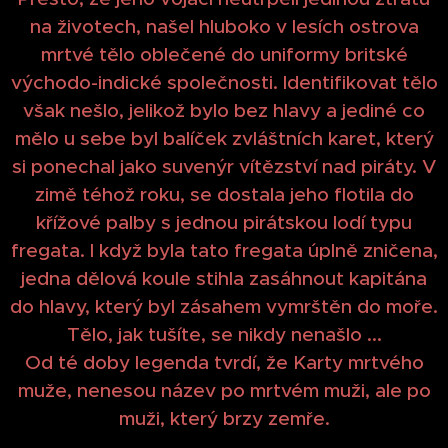
na životech, našel hluboko v lesích ostrova
mrtvé tělo oblečené do uniformy britské
východo-indické společnosti. Identifikovat tělo
však nešlo, jelikož bylo bez hlavy a jediné co
mělo u sebe byl balíček zvláštních karet, který
si ponechal jako suvenýr vítězství nad piráty. V
zimě téhož roku, se dostala jeho flotila do
křížové palby s jednou pirátskou lodí typu
fregata. I když byla tato fregata úplně zničena,
jedna dělová koule stihla zasáhnout kapitána
do hlavy, který byl zásahem vymrštěn do moře.
Tělo, jak tušíte, se nikdy nenašlo ...
Od té doby legenda tvrdí, že Karty mrtvého
muže, nenesou název po mrtvém muži, ale po
muži, který brzy zemře.