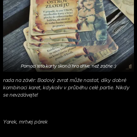
Pomocí této karty skončí hra dříve, než začne :)
rada na závěr: Bodový zvrat může nastat, díky dobré
kombinaci karet, kdykoliv v průběhu celé partie. Nikdy
se nevzdávejte!
Yarek, mrtvej párek