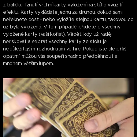
z balíčku: líznutí vrchní karty, vyložení na stůl a využití
efektu. Karty vykládáte jednu za druhou, dokud sami
neřeknete dost - nebo vyložíte stejnou kartu, takovou co
už byla vyložená. V tom případě přijdete o všechny
vyložené karty (vaši kořist). Vědět, kdy už raději
neriskovat a sebrat všechny karty ze stolu, je
nejdůležitějším rozhodnutím ve hře. Pokud jste ale příliš
opatrní, můžou vás soupeři snadno předběhnout s
mnohem větším lupem.