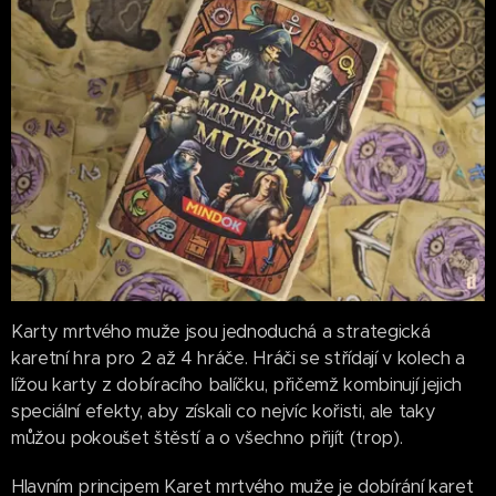
Karty mrtvého muže jsou jednoduchá a strategická
karetní hra pro 2 až 4 hráče. Hráči se střídají v kolech a
lížou karty z dobíracího balíčku, přičemž kombinují jejich
speciální efekty, aby získali co nejvíc kořisti, ale taky
můžou pokoušet štěstí a o všechno přijít (trop).
Hlavním principem Karet mrtvého muže je dobírání karet