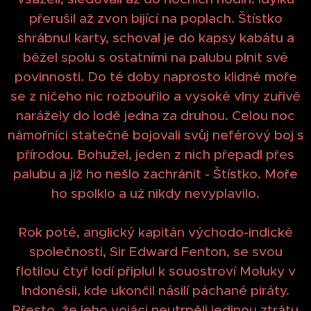
přerušil až zvon bijící na poplach. Štístko
shrábnul karty, schoval je do kapsy kabátu a
běžel spolu s ostatními na palubu plnit své
povinnosti. Do té doby naprosto klidné moře
se z ničeho nic rozbouřilo a vysoké vlny zuřivě
narážely do lodě jedna za druhou. Celou noc
námořníci statečně bojovali svůj neférový boj s
přírodou. Bohužel, jeden z nich přepadl přes
palubu a již ho nešlo zachránit - Štístko. Moře
ho spolklo a už nikdy nevyplavilo.
Rok poté, anglický kapitán východo-indické
společnosti, Sir Edward Fenton, se svou
flotilou čtyř lodí připlul k souostroví Moluky v
Indonésii, kde ukončil násilí páchané piráty.
Přesto, že jeho vojáci neutrpěli jedinou ztrátu