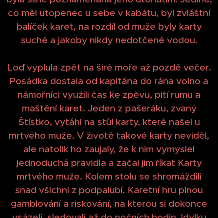
co měl utopenec u sebe v kabátu, byl zvláštní
balíček karet, na rozdíl od muže byly karty
suché a jakoby nikdy nedotčené vodou.
Loď vyplula zpět na širé moře až pozdě večer.
Posádka dostala od kapitána do rána volno a
námořníci využili čas ke zpěvu, pití rumu a
maštění karet. Jeden z pašeráku, zvaný
Štístko, vytáhl na stůl karty, které našel u
mrtvého muže. V životě takové karty neviděl,
ale natolik ho zaujaly, že k nim vymyslel
jednoduchá pravidla a začal jim říkat Karty
mrtvého muže. Kolem stolu se shromáždili
snad všichni z podpalubí. Karetní hru plnou
gamblování a riskování, na kterou si dokonce
vsázeli, sledovali až do nočních hodin. Idylku