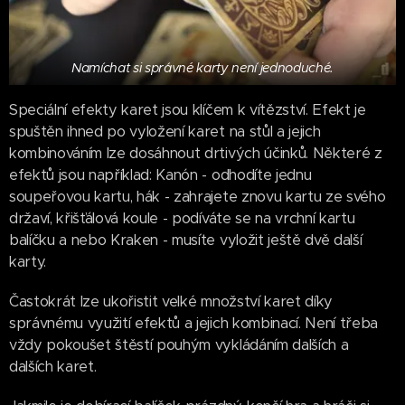
Namíchat si správné karty není jednoduché.
Speciální efekty karet jsou klíčem k vítězství. Efekt je
spuštěn ihned po vyložení karet na stůl a jejich
kombinováním lze dosáhnout drtivých účinků. Některé z
efektů jsou například: Kanón - odhodíte jednu
soupeřovou kartu, hák - zahrajete znovu kartu ze svého
državí, křišťálová koule - podíváte se na vrchní kartu
balíčku a nebo Kraken - musíte vyložit ještě dvě další
karty.
Častokrát lze ukořistit velké množství karet díky
správnému využití efektů a jejich kombinací. Není třeba
vždy pokoušet štěstí pouhým vykládáním dalších a
dalších karet.