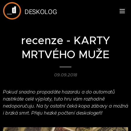
DESKOLOG
recenze - KARTY
MRTVÉHO MUŽE
09.09.2018
Pokud snadno propadáte hazardu a do automatů
nastrkáte celé výplaty, tuto hru vám rozhodně
nedoporučuju. Na ty ostatní čeká kopa zábavy a možná
i brzká smrt. Přeju hezké počtení deskologeři!