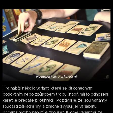
Poslední kartu a končím!
Hra nabízí několik variant, které se liší konečným
bodováním nebo způsobem tropu (např. místo odhození
karet je předáte protihráči). Pozitivní je, že jsou varianty
součástí základní hry a značně zvyšují její variabilitu,
přičemž nikoho nenutí je zkoušet. Kromě variant si lze