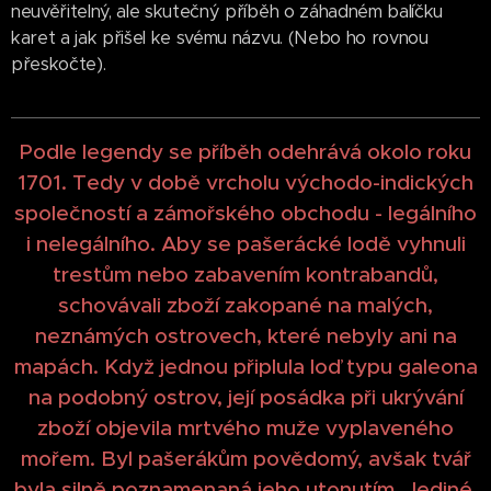
neuvěřitelný, ale skutečný příběh o záhadném balíčku
karet a jak přišel ke svému názvu. (Nebo ho rovnou
přeskočte).
Podle legendy se příběh odehrává okolo roku
1701. Tedy v době vrcholu východo-indických
společností a zámořského obchodu - legálního
i nelegálního. Aby se pašerácké lodě vyhnuli
trestům nebo zabavením kontrabandů,
schovávali zboží zakopané na malých,
neznámých ostrovech, které nebyly ani na
mapách. Když jednou připlula loď typu galeona
na podobný ostrov, její posádka při ukrývání
zboží objevila mrtvého muže vyplaveného
mořem. Byl pašerákům povědomý, avšak tvář
byla silně poznamenaná jeho utonutím. Jediné,