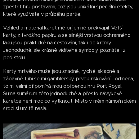
zpestřit hru postavami, což jsou unikátní speciální efekty,
které využíváte v průběhu partie.
Vzhled a materiál karet mě příjemně překvapil. Větší
karty, z tvrdšího papíru a se silnější vrstvou ochranného
laku jsou praktické na cestování, tak i do krčmy.
Jednoduché, ale krásně viditelné symboly poznáte i z
pod stolu.
Karty mrtvého muže jsou snadné, rychlé, skladné a
zábavné. Líbí se mi gamblerský prvek riskování - odměna,
to mi velmi připomíná mou oblíbenou hru Port Royal.
Suma sumárum této jednoduché a přesto návykové
karetce není moc co vytknout. Místo v mém námořnickém
srdci si určitě našla.