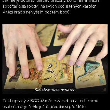
Jakmile je dobírací balíček prázdný, končí hra a hráči si
spočítají čísla (body) na svých ukořistěných kartách.
Vítězí hráč s nejvyšším počtem bodů.
Kdo chce moc, nemá nic.
Text opsaný z BGG už máme za sebou a teď trochu
osobních dojmů. Ale ještě předtím si přečtěte