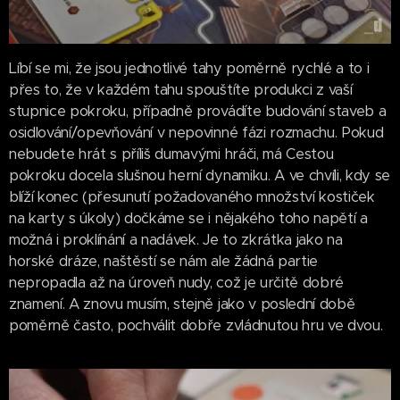
Líbí se mi, že jsou jednotlivé tahy poměrně rychlé a to i
přes to, že v každém tahu spouštíte produkci z vaší
stupnice pokroku, případně provádíte budování staveb a
osidlování/opevňování v nepovinné fázi rozmachu. Pokud
nebudete hrát s příliš dumavými hráči, má Cestou
pokroku docela slušnou herní dynamiku. A ve chvíli, kdy se
blíží konec (přesunutí požadovaného množství kostiček
na karty s úkoly) dočkáme se i nějakého toho napětí a
možná i proklínání a nadávek. Je to zkrátka jako na
horské dráze, naštěstí se nám ale žádná partie
nepropadla až na úroveň nudy, což je určitě dobré
znamení. A znovu musím, stejně jako v poslední době
poměrně často, pochválit dobře zvládnutou hru ve dvou.