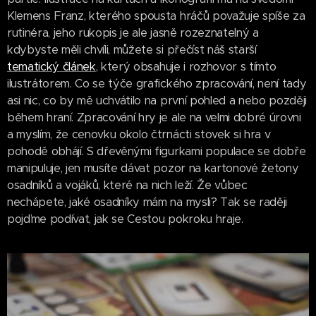
Klemens Franz, kterého spousta hráčů považuje spíše za
rutinéra, jeho rukopis je ale jasně rozeznatelný a
kdybyste měli chvíli, můžete si přečíst náš starší
tematický článek
, který obsahuje i rozhovor s tímto
ilustrátorem. Co se týče grafického zpracování, není tady
asi nic, co by mě uchvátilo na první pohled a nebo později
během hraní. Zpracování hry je ale na velmi dobré úrovni
a myslím, že cenovku okolo čtrnácti stovek si hra v
pohodě obhájí. S dřevěnými figurkami populace se dobře
manipuluje, jen musíte dávat pozor na kartonové žetony
osadníků a vojáků, které na nich leží. Že vůbec
nechápete, jaké osadníky mám na mysli? Tak se raději
pojďme podívat, jak se Cestou pokroku hraje.