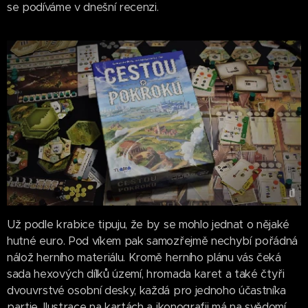
se podíváme v dnešní recenzi.
Už podle krabice tipuju, že by se mohlo jednat o nějaké
hutné euro. Pod víkem pak samozřejmě nechybí pořádná
nálož herního materiálu. Kromě herního plánu vás čeká
sada hexových dílků území, hromada karet a také čtyři
dvouvrstvé osobní desky, každá pro jednoho účastníka
partie. Ilustrace na kartách a ikonografii má na svědomí