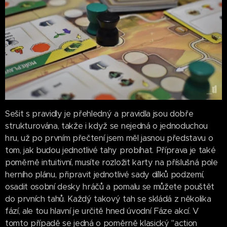
Sešit s pravidly je přehledný a pravidla jsou dobře
strukturována, takže i když se nejedná o jednoduchou
hru, už po prvním přečtení jsem měl jasnou představu o
tom, jak budou jednotlivé tahy probíhat. Příprava je také
poměrně intuitivní, musíte rozložit karty na příslušná pole
herního plánu, připravit jednotlivé sady dílků podzemí,
osadit osobní desky hráčů a pomalu se můžete pouštět
do prvních tahů. Každý takový tah se skládá z několika
fází, ale tou hlavní je určitě hned úvodní Fáze akcí. V
tomto případě se jedná o poměrně klasický "action