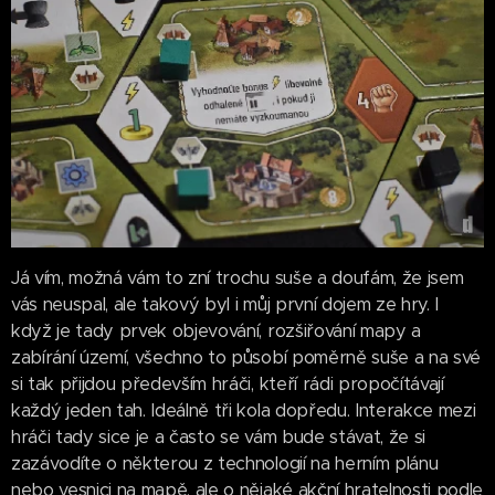
Já vím, možná vám to zní trochu suše a doufám, že jsem
vás neuspal, ale takový byl i můj první dojem ze hry. I
když je tady prvek objevování, rozšiřování mapy a
zabírání území, všechno to působí poměrně suše a na své
si tak přijdou především hráči, kteří rádi propočítávají
každý jeden tah. Ideálně tři kola dopředu. Interakce mezi
hráči tady sice je a často se vám bude stávat, že si
zazávodíte o některou z technologií na herním plánu
nebo vesnici na mapě, ale o nějaké akční hratelnosti podle