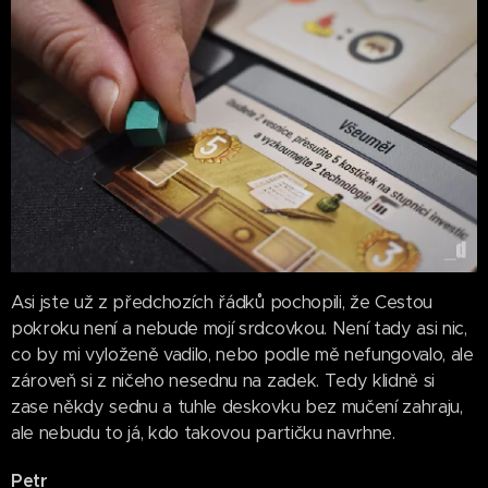
Asi jste už z předchozích řádků pochopili, že Cestou
pokroku není a nebude mojí srdcovkou. Není tady asi nic,
co by mi vyloženě vadilo, nebo podle mě nefungovalo, ale
zároveň si z ničeho nesednu na zadek. Tedy klidně si
zase někdy sednu a tuhle deskovku bez mučení zahraju,
ale nebudu to já, kdo takovou partičku navrhne.
Petr