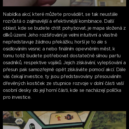
Nabídka akcí, které můžete provádět, se tak neustále
rozrůstá o zajímavější a efektivnější kombinace. Další
oblast, kde se budete chtít pohybovat, je mapa složená z
dílků území. Jeho rozšiřování je velmi intuitivní a vlastně
nepředstavuje žádnou překážku, horší je to ale s
osidlováním vesnic a nebo finálním opevněním měst, k
tomu totiž budete potřebovat dostatečně silnou partu
osadníků, respektive vojáků. Jejich získávání, vylepšování a
přesun pak samozřejmě opět získáváte pomocí akcí. Dále
vás čekají investice, ty jsou představovány přesouváním
dřevěných kostiček ze stupnice rozvoje v dolní části vaší
osobní desky do její horní části, kde se nacházejí políčka
pro investice.