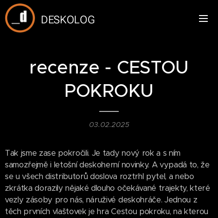
DESKOLOG
recenze - CESTOU
POKROKU
03.02.2025
Tak jsme zase pokročili. Je tady nový rok a s ním
samozřejmě i letošní deskoherní novinky. A vypadá to, že
se u všech distributorů doslova roztrhl pytel, a nebo
zkrátka dorazily nějaké dlouho očekávané trajekty, které
vezly zásoby pro nás, náruživé deskohráče. Jednou z
těch prvních vlaštovek je hra Cestou pokroku, na kterou