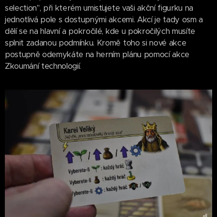
selection", při kterém umisťujete vaši akční figurku na
jednotlivá pole s dostupnými akcemi. Akcí je tady osm a
dělí se na hlavní a pokročilé, kde u pokročilých musíte
splnit zadanou podmínku. Kromě toho si nové akce
postupně odemykáte na herním plánu pomocí akce
Zkoumání technologií.