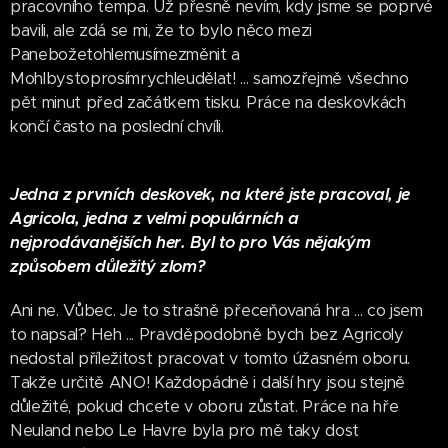
pracovního tempa. Už přesně nevím, kdy jsme se poprvé
bavili, ale zdá se mi, že to bylo něco mezi
Panebožetohlemusímezměnit a
Mohlbystoprosímrychleudělat! ... samozřejmě všechno
pět minut před začátkem tisku. Práce na deskovkách
končí často na poslední chvíli.
Jedna z prvních deskovek, na které jste pracoval, je
Agricola, jedna z velmi populárních a
nejprodávanějších her. Byl to pro Vás nějakým
způsobem důležitý zlom?
Ani ne. Vůbec. Je to strašně přeceňovaná hra ... co jsem
to napsal? Heh ... Pravděpodobně bych bez Agricoly
nedostal příležitost pracovat v tomto úžasném oboru.
Takže určitě ANO! Každopádně i další hry jsou stejně
důležité, pokud chcete v oboru zůstat. Práce na hře
Neuland nebo Le Havre byla pro mě taky dost