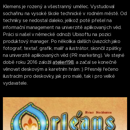
Klemens je rozený a všestranný umělec. Vystudoval
sochařinu na vysoké škole technické v rodném městě. Od
techniky se nedostal daleko, jelikož poté přešel na
informační management na univerzitě aplikovaných věd.
Práci si našel v německé odnoži Ubisoftu na pozici
produktový manager. Po několika dalších úvazcích jako
fotograf, textař, grafik, malíř a ilustrátor, skončil zpátky
na univerzitě aplikovaných věd (PR marketing). Ve stejné
době roku 2016 založil
atelier198
, a začal se konečně
věnovat deskovým a karetním hrám :) Přesněji řečeno
ilustracím pro deskovky, jak pro malé, tak i pro velké
vydavatele.