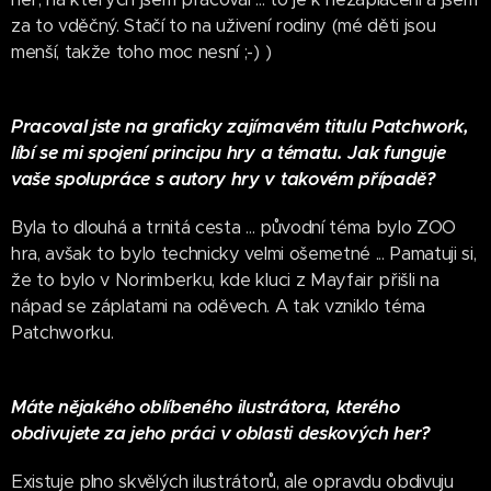
za to vděčný. Stačí to na uživení rodiny (mé děti jsou
menší, takže toho moc nesní ;-) )
Pracoval jste na graficky zajímavém titulu Patchwork,
líbí se mi spojení principu hry a tématu. Jak funguje
vaše spolupráce s autory hry v takovém případě?
Byla to dlouhá a trnitá cesta ... původní téma bylo ZOO
hra, avšak to bylo technicky velmi ošemetné ... Pamatuji si,
že to bylo v Norimberku, kde kluci z Mayfair přišli na
nápad se záplatami na oděvech. A tak vzniklo téma
Patchworku.
Máte nějakého oblíbeného ilustrátora, kterého
obdivujete za jeho práci v oblasti deskových her?
Existuje plno skvělých ilustrátorů, ale opravdu obdivuju