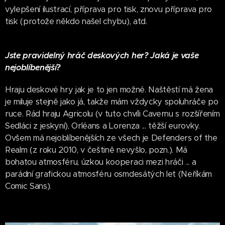
vylepšení ilustrací, příprava pro tisk, znovu příprava pro
tisk (protože někdo našel chybu), atd.
Jste pravidelný hráč deskových her? Jaká je vaše
nejoblíbenější?
Hraju deskové hry jak je to jen možné. Naštěstí má žena
je miluje stejně jako já, takže mám vždycky spoluhráče po
ruce. Rád hraju Agricolu (v tuto chvíli Cavernu s rozšířením
Sedláci z jeskyní), Orléans a Lorenza ... těžší eurovky.
Ovšem má nejoblíbenějších ze všech je Defenders of the
Realm (z roku 2010, v češtině nevyšlo, pozn.). Má
bohatou atmosféru, úzkou kooperaci mezi hráči ... a
parádní grafickou atmosféru osmdesátých let (Neříkám
Comic Sans).