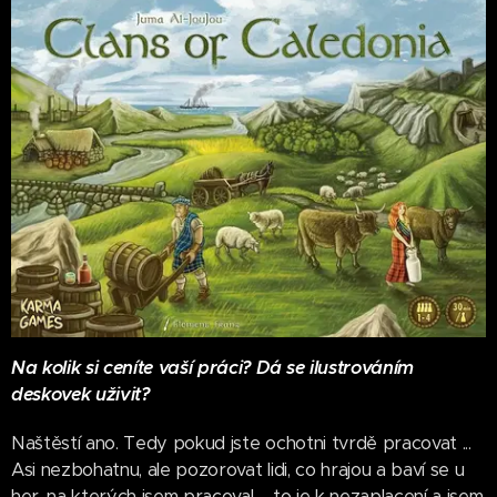
Na kolik si ceníte vaší práci? Dá se ilustrováním
deskovek uživit?
Naštěstí ano. Tedy pokud jste ochotni tvrdě pracovat ...
Asi nezbohatnu, ale pozorovat lidi, co hrajou a baví se u
her, na kterých jsem pracoval ... to je k nezaplacení a jsem