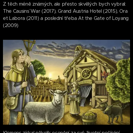
Z těch méně známých, ale přesto skvělých bych vybral:
The Causins´ War (2017), Grand Austria Hotel (2015), Ora
et Labora (2011) a poslední třeba At the Gate of Loyang
(2009)
Klemens získal několik ocenění za své životní počínání,