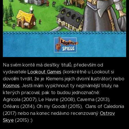
Na svém kontě má desítky titulů, především od
vydavatele
Lookout Games
(konkrétně u Lookout si
dovolím tvrdit, že je Klemens jejich dvorní ilustrátor) nebo
Kosmos
. Jestli mám vypíchnout ty nejznámější tituly, na
kterých pracoval, pak to budou jednoznačně:
Agricola
(2007), Le Havre (2008), Caverna (2013),
Orléans (2014), Oh my Goods! (2015), Clans of Caledonia
(2017) nebo na konec nedávno recenzovaný
Ostrov
Skye
(2015) :)