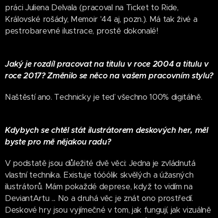
práci Juliena Delvala (pracoval na Ticket to Ride,
Královské rošády, Memoir '44 aj, pozn.). Má tak živé a
pestrobarevné ilustrace, prostě dokonalé!
Jaký je rozdíl pracovat na titulu v roce 2004 a titulu v
roce 2017? Změnilo se něco na vašem pracovním stylu?
Naštěstí ano. Technicky je teď všechno 100% digitálně.
Kdybych se chtěl stát ilustrátorem deskových her, měl
byste pro mě nějakou radu?
V podstatě jsou důležité dvě věci: Jedna je zvládnutá
vlastní technika. Existuje tóóólik skvělých a úžasných
ilustrátorů. Mám pokaždé deprese, když to vidím na
DeviantArtu ... No a druhá věc je znát ono prostředí.
Deskové hry jsou vyjímečné v tom, jak fungují, jak vizuálně