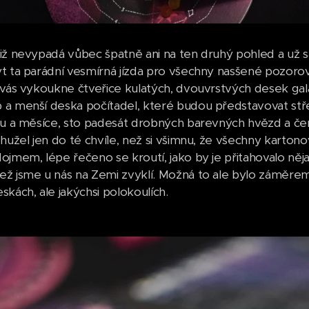
iž nevypadá vůbec špatně ani na ten druhý pohled a už s
t ta parádní vesmírná jízda pro všechny nasšené pozor
 vás vykoukne čtveřice kulatých, dvouvrstvých desek gala
a menší deska počítadel, které budou představovat stř
su a měsíce, sto padesát drobných barevných hvězd a č
ohužel jen do té chvíle, než si všimnu, že všechny karton
jmem, lépe řečeno se kroutí, jako by je přitahovalo nějak
ž jsme u nás na Zemi zvyklí. Možná to ale bylo záměrem 
skách, ale jakýchsi polokoulích.