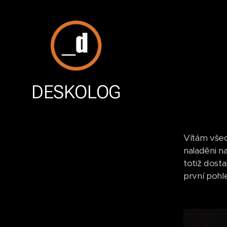
DESKOLOG
Vítám všec
naladěni n
totiž dost
první pohl