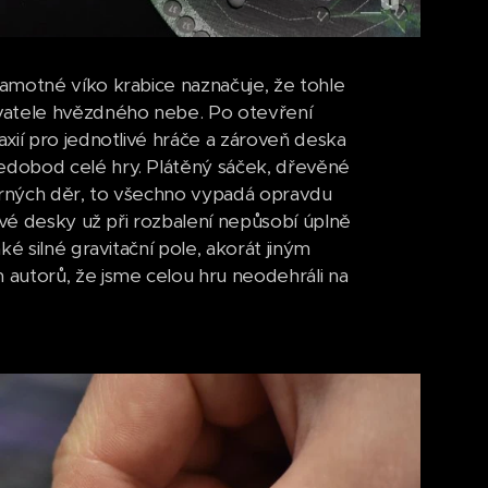
amotné víko krabice naznačuje, že tohle
ovatele hvězdného nebe. Po otevření
xií pro jednotlivé hráče a zároveň deska
edobod celé hry. Plátěný sáček, dřevěné
erných děr, to všechno vypadá opravdu
ové desky už při rozbalení nepůsobí úplně
é silné gravitační pole, akorát jiným
autorů, že jsme celou hru neodehráli na