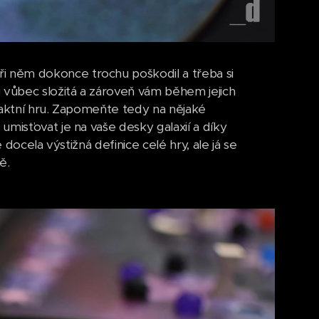
 něm dokonce trochu poškodil a třeba si
 vůbec složitá a zároveň vám během jejich
raktní hru. Zapomeňte tedy na nějaké
umisťovat je na vaše desky galaxií a díky
 docela výstižná definice celé hry, ale já se
ě.