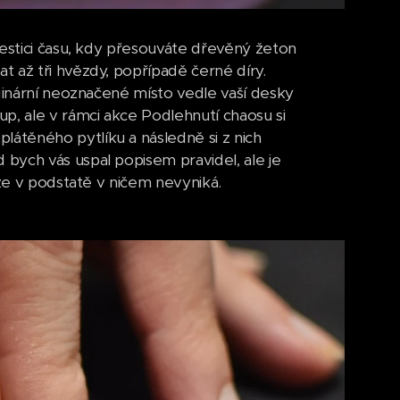
vestici času, kdy přesouváte dřevěný žeton
 až tři hvězdy, popřípadě černé díry.
aginární neoznačené místo vedle vaší desky
, ale v rámci akce Podlehnutí chaosu si
átěného pytlíku a následně si z nich
bych vás uspal popisem pravidel, ale je
 že v podstatě v ničem nevyniká.