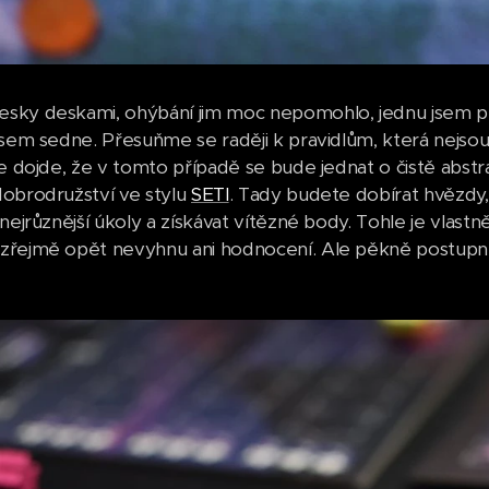
ky deskami, ohýbání jim moc nepomohlo, jednu jsem při
asem sedne. Přesuňme se raději k pravidlům, která nejsou
le dojde, že v tomto případě se bude jednat o čistě abst
obrodružství ve stylu
SETI
. Tady budete dobírat hvězdy, 
nejrůznější úkoly a získávat vítězné body. Tohle je vlastně
zřejmě opět nevyhnu ani hodnocení. Ale pěkně postupn