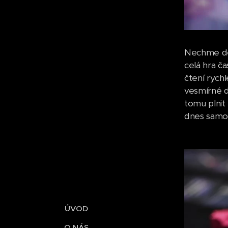
Nechme des
celá hra č
čtení rych
vesmírné d
tomu plnit 
dnes samo
ÚVOD
O NÁS