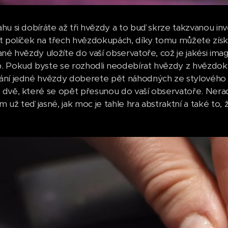
hu si dobíráte až tři hvězdy a to buď skrze takzvanou in
t políček na třech hvězdokupách, díky tomu můžete získat
ané hvězdy uložíte do vaší observatoře, což je jakési im
 Pokud byste se rozhodli neodebírat hvězdy z hvězdokup
ní jedné hvězdy doberete pět náhodných ze stylového pl
dvě, které se opět přesunou do vaší observatoře. Nerad 
 už teď jasné, jak moc je tahle hra abstraktní a také to,