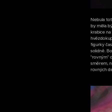
Nebula tot
by měla bý
krabice na
hvězdokup 
figurky ča
solidně. B
"rovným" do
směrem, ne
rovných de