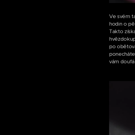
Ve svém ta
hodin o pě
Takto získ
hvězdokup.
po obětová
ponecháte 
vám doufám