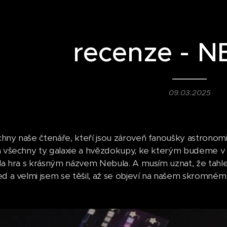
recenze - 
09.03.2025
hny naše čtenáře, kteří jsou zároveň fanoušky astronomie
a všechny ty galaxie a hvězdokupy, ke kterým budeme v d
ala hra s krásným názvem Nebula. A musím uznat, že tah
ed a velmi jsem se těšil, až se objeví na našem skromném