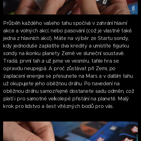
Průběh každého vašeho tahu spočívá v zahrání hlavní
akce a volných akcí, nebo pasování (což je vlastně také
jedna z hlavních akcí). Máte na výběr ze Startu sondy,
kdy jednoduše zaplatíte dva kredity a umístíte figurku
sondy na ikonku planety Země ve sluneční soustavě.
Tradá, první tah a už jsme ve vesmíru, tahle hra se
opravdu neupejpá. A proč zůstávat při Zemi, po
zaplacení energie se přesunete na Mars a v dalším tahu
už okupujete jeho oběžnou dráhu. Po navedení na
oběžnou dráhu samozřejmě dostanete sadu odměn, což
platí i pro samotné velkolepé přistání na planetě. Malý
krok pro lidstvo a šest vítězných bodů pro vás.