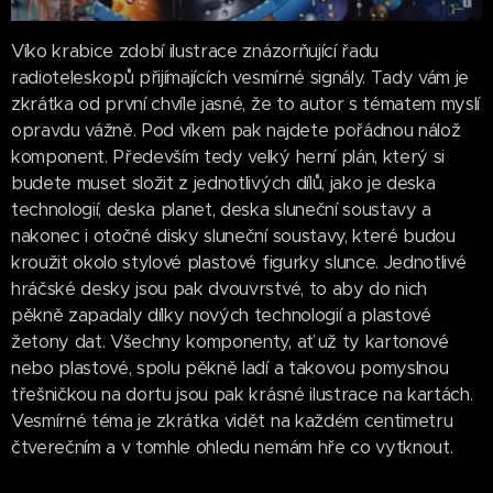
Víko krabice zdobí ilustrace znázorňující řadu
radioteleskopů přijímajících vesmírné signály. Tady vám je
zkrátka od první chvíle jasné, že to autor s tématem myslí
opravdu vážně. Pod víkem pak najdete pořádnou nálož
komponent. Především tedy velký herní plán, který si
budete muset složit z jednotlivých dílů, jako je deska
technologií, deska planet, deska sluneční soustavy a
nakonec i otočné disky sluneční soustavy, které budou
kroužit okolo stylové plastové figurky slunce. Jednotlivé
hráčské desky jsou pak dvouvrstvé, to aby do nich
pěkně zapadaly dílky nových technologií a plastové
žetony dat. Všechny komponenty, ať už ty kartonové
nebo plastové, spolu pěkně ladí a takovou pomyslnou
třešničkou na dortu jsou pak krásné ilustrace na kartách.
Vesmírné téma je zkrátka vidět na každém centimetru
čtverečním a v tomhle ohledu nemám hře co vytknout.