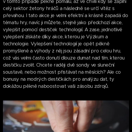
v tomto případě pěkně pomalu, až ve chvíli kdy se zaplní
celý sektor žetony hráčů a následně se určí vítěz s
převahou. I tato akce je velmi efektní a krásně zapadá do
tématu hry, navíc ji můžete, stejně jako předchozí akce,
vylepšit pomocí destiček technologií. A zase, jednotlivé
vylepšení získáte díky akce, kterou je Výzkum a
technologie. Vylepšení technologií je opět pěkně
promyšlené a výhody z něj jsou zásadní pro celou hru,
což vás velmi často donutí dlouze dumat nad tím, kterou
destičku zvolit. Chcete raději dvě sondy ve sluneční
soustavě, nebo možnost přistávat na měsících? Ale co
bonusy na modrých destičkách pro analýzu dat, ty
dokážou pěkně naboostovat vaši zásobu zdrojů.