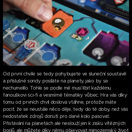
Od první chvíle se tedy pohybujete ve sluneční soustavě
a příslušné sondy posíláte na planety, jako by se
nechumelilo. Tohle se podle mě musí líbit každému
fanouškovi sci-fi a vesmírné tématiky vůbec. Hra vás díky
tomu od prvních chvil doslova vtáhne, protože máte
pocit, že se neustále něco děje, tedy do té doby, než vás
nedostatek zdrojů donutí pro dané kolo pasovat.
Přistávání na planetách ale neslouží jen k zisku vítězných
bodů, ale můžete díky němu objevovat mimozemský život