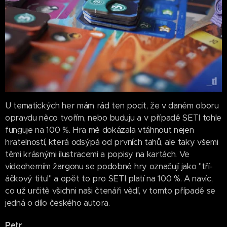
U tematických her mám rád ten pocit, že v daném oboru
opravdu něco tvořím, nebo buduju a v případě SETI tohle
funguje na 100 %. Hra mě dokázala vtáhnout nejen
hratelností, která odsýpá od prvních tahů, ale taky všemi
těmi krásnými ilustracemi a popisy na kartách. Ve
videoherním žargonu se podobné hry označují jako "tří-
áčkový titul" a opět to pro SETI platí na 100 %. A navíc,
co už určitě všichni naši čtenáři vědí, v tomto případě se
jedná o dílo českého autora.
Petr