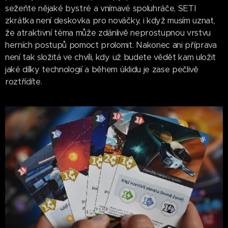
sežeňte nějaké bystré a vnímavé spoluhráče, SETI
zkrátka není deskovka pro nováčky, i když musím uznat,
že atraktivní téma může zdánlivě neprostupnou vrstvu
herních postupů pomoct prolomit. Nakonec ani příprava
není tak složitá ve chvíli, kdy už budete vědět kam uložit
jaké dílky technologií a během úklidu je zase pečlivě
roztřídíte.