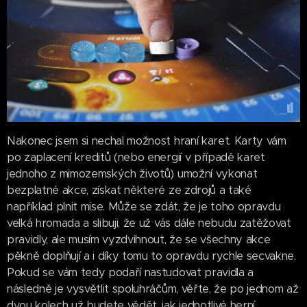
Nakonec jsem si nechal možnost hraní karet. Karty vám
po zaplacení kreditů (nebo energií v případě karet
jednoho z mimozemských životů) umožní vykonat
bezplatné akce, získat některé ze zdrojů a také
například plnit mise. Může se zdát, že je toho opravdu
velká hromada a slibuji, že už vás dále nebudu zatěžovat
pravidly, ale musím vyzdvihnout, že se všechny akce
pěkně doplňují a i díky tomu to opravdu rychle secvakne.
Pokud se vám tedy podaří nastudovat pravidla a
následně je vysvětlit spoluhráčům, věřte, že po jednom až
dvou kolech už budete vědět, jak jednotlivé herní