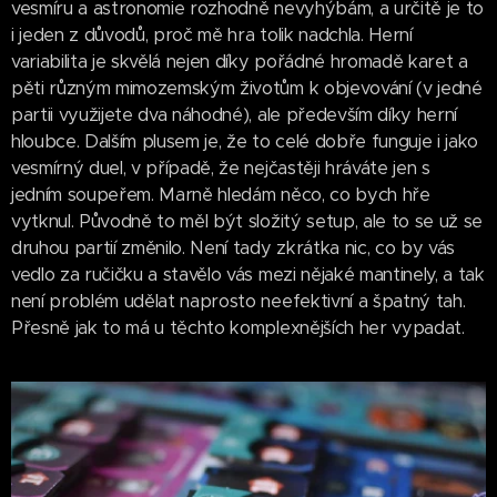
vesmíru a astronomie rozhodně nevyhýbám, a určitě je to
i jeden z důvodů, proč mě hra tolik nadchla. Herní
variabilita je skvělá nejen díky pořádné hromadě karet a
pěti různým mimozemským životům k objevování (v jedné
partii využijete dva náhodné), ale především díky herní
hloubce. Dalším plusem je, že to celé dobře funguje i jako
vesmírný duel, v případě, že nejčastěji hráváte jen s
jedním soupeřem. Marně hledám něco, co bych hře
vytknul. Původně to měl být složitý setup, ale to se už se
druhou partií změnilo. Není tady zkrátka nic, co by vás
vedlo za ručičku a stavělo vás mezi nějaké mantinely, a tak
není problém udělat naprosto neefektivní a špatný tah.
Přesně jak to má u těchto komplexnějších her vypadat.