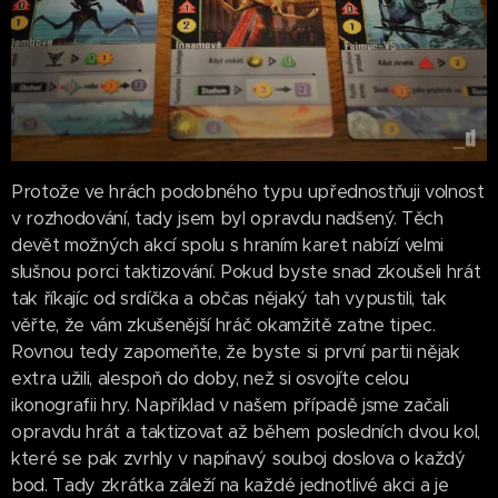
Protože ve hrách podobného typu upřednostňuji volnost
v rozhodování, tady jsem byl opravdu nadšený. Těch
devět možných akcí spolu s hraním karet nabízí velmi
slušnou porci taktizování. Pokud byste snad zkoušeli hrát
tak říkajíc od srdíčka a občas nějaký tah vypustili, tak
věřte, že vám zkušenější hráč okamžitě zatne tipec.
Rovnou tedy zapomeňte, že byste si první partii nějak
extra užili, alespoň do doby, než si osvojíte celou
ikonografii hry. Například v našem případě jsme začali
opravdu hrát a taktizovat až během posledních dvou kol,
které se pak zvrhly v napínavý souboj doslova o každý
bod. Tady zkrátka záleží na každé jednotlivé akci a je