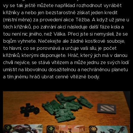
vy se tak ještě můžete například rozhodnout vyrábět
křižníky a nebo jen bezstarostně získat jeden kredit
(místní měna) za provedení akce Těžba. A když už jsme u
těch křižníků, po zahrání akcí následuje další fáze kola a
tou není nic jiného, než Válka. Přeci jste si nemysleli, že se
bojům vyhnete. Nečekejte ale žádné kostkové souboje,
to hlavní, co se porovnává a určuje vaši sílu, je počet
křižníků, kterými disponujete. Hráč, který jich má v danou
chvíli nejvíce, se stává vítězem a může jednu ze svých lodí
umístit na libovolnou dosažitelnou a nechráněnou planetu
a tím jinému hráči ubrat cenné vítězné body.