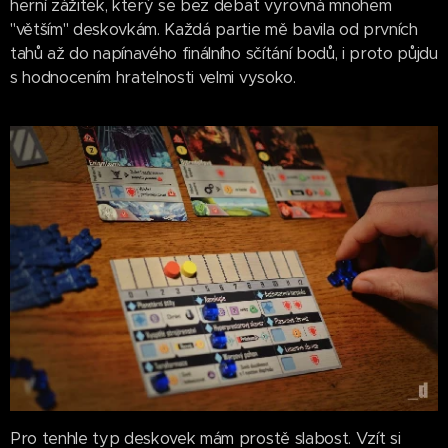
herní zážitek, který se bez debat vyrovná mnohem
"větším" deskovkám. Každá partie mě bavila od prvních
tahů až do napínavého finálního sčítání bodů, i proto půjdu
s hodnocením hratelnosti velmi vysoko.
Pro tenhle typ deskovek mám prostě slabost. Vzít si