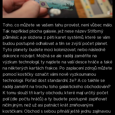
Toho, co můžete ve vašem tahu provést, není vůbec málo.
Tak například plocha galaxie, jež nese název Stříbrný
půlměsíc a je složena z pěti karet systémů, které se vám
budou postupně odhalovat a tím se zvýší počet planet.
Tyto planety budete moci kolonizovat, nebo následně
dokonce rozvíjet. Možná se ale raději zaměříte na
výzkum technologií, ty najdete na vaší desce hráče a také
na některých kartách frakce. Po zaplacení zdrojů můžete
pomocí kostičky označit vámi nově vyzkoumanou
technologii. Pořád dost standardní, že? A co takhle se
raději zaměřit na trochu toho galaktického obchodování?
K tomu slouží tři karty obchodu, které mají určitý počet
polí (dle počtu hráčů) a ty budete postupně zaplňovat
ničím jiným, než už asi patnáct krát zmiňovanými
kostičkami. Obchod s sebou přináší ještě jednu zajímavou