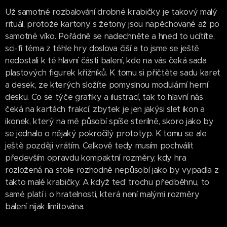
Už samotné rozbalování drobné krabičky je takový malý
rituál, protože kartony s žetony jsou napěchované až po
samotné víko. Pořádně se nadechněte a hned to ucítíte,
sci-fi téma z téhle hry doslova čiší a to jsme se ještě
nedostali k té hlavní části balení, kde na vás čeká sada
plastových figurek křižníků. K tomu si přičtěte sadu karet
a desek, ze kterých složíte pomyslnou modulární herní
desku. Co se týče grafiky a ilustrací, tak to hlavní nás
čeká na kartách frakcí, zbytek je jen jakýsi slet ikon a
ikonek, který na mě působí spíše sterilně, skoro jako by
se jednalo o nějaký pokročilý prototyp. K tomu se ale
ještě později vrátím. Celkově tedy musím pochválit
především opravdu kompaktní rozměry, kdy hra
rozložená na stole rozhodně nepůsobí jako by vypadla z
takto malé krabičky. A když teď trochu předběhnu, to
samé platí i o hratelnosti, která není malými rozměry
balení nijak limitována.