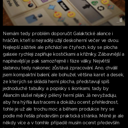
Nemám tedy problém doporučit Galaktické aliance i
hráčům, kteří si nejraději užijí deskoherní večer ve dvou.
Nejlepší zážitek ale přichází ve čtyřech, kdy se plocha
galaxie rychleji zaplňuje kostičkami a křižníky. Zábavnější a
napínavější je pak samozřejmě i fáze války. Největší
slabinou tedy nakonec zůstává zpracování. Ano, chválil
jsem kompaktní balení, ale bohužel, většina karet a desek,
ze kterých se skládá herní plocha, představují spíš
jednoduché tabulky a popisky s ikonkami, tady by
Aliancím slušel nějaký pěkný herní plán. Já nevyžaduju,
aby hra hýřila ilustracemi a dokážu ocenit přehlednost,
tohle je už ale trochu moc a během produkce hry se
podle mě řešila především praktická stránka. Méně je ale
někdy více a v tomhle případě musím ocenit především