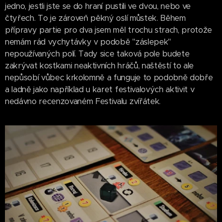
jedno, jestli jste se do hraní pustili ve dvou, nebo ve
čtyřech. To je zároveň pěkný oslí můstek. Během
přípravy partie pro dva jsem měl trochu strach, protože
nemám rád vychytávky v podobě "záslepek"
nepoužívaných polí. Tady sice taková pole budete
zakrývat kostkami neaktivních hráčů, naštěstí to ale
nepůsobí vůbec krkolomně a funguje to podobně dobře
a ladně jako například u karet festivalových aktivit v
nedávno recenzovaném Festivalu zvířátek.