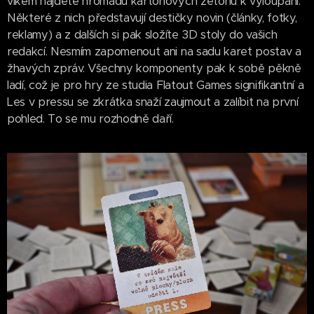
víkem najdete hromadu kartonových žetonů k vyloupání.
Některé z nich představují destičky novin (články, fotky,
reklamy) a z dalších si pak složíte 3D stoly do vašich
redakcí. Nesmím zapomenout ani na sadu karet postav a
žhavých zpráv. Všechny komponenty pak k sobě pěkně
ladí, což je pro hry ze studia Flatout Games signifikantní a
Les v pressu se zkrátka snaží zaujmout a zalíbit na první
pohled. To se mu rozhodně daří.