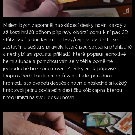
Málem bych zapomněl na skládací desky novin, každý z
až šesti hráčů během přípravy obdrží jednu, k ní pak 3D
stůl a také jednu kartu postavy/nápovědy. Ještě se
zastavím u sešitu s pravidly, která jsou sepsána přehledně
a nechybí ani spousta příkladů, které popisují jednotlivé
herní situace a pomohou vám se v téhle poměrně
jednoduché hře zorientovat. Zpátky ale k přípravě.
Doprostřed stolu lícem dolů zamícháte pořádnou
hromadu sto dvaceti destiček novin a následně si každý
hráč zvolí jednu počáteční destičku sólokapra, kterou
hned umístí na svou desku novin.