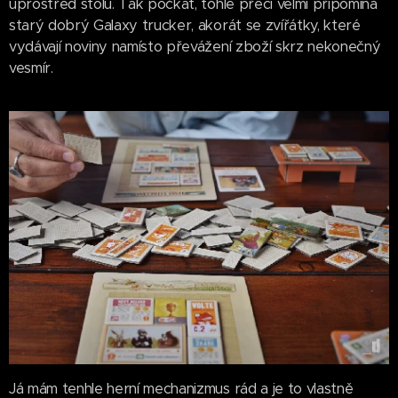
uprostřed stolu. Tak počkat, tohle přeci velmi připomíná
starý dobrý Galaxy trucker, akorát se zvířátky, které
vydávají noviny namísto převážení zboží skrz nekonečný
vesmír.
Já mám tenhle herní mechanizmus rád a je to vlastně