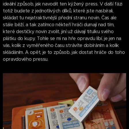
ideální způsob, jak navodit ten kýžený press. V další fázi
totiž budete z jednotlivých dílků, které jste nasbírali,
skládat tu nejatraktivnější přední stranu novin. Čas ale
stále běží, a tak zatímco někteří hráči dumají nad tím,
které destičky novin zvolit, jiní už dávají titulku svého
plátku do kupy. Tohle se mi na hře opravdu líbí, je jen na
vás, kolik z vyměřeného času strávíte dobíráním a kolik
skládáním. A opět, je to způsob, jak dostat hráče do toho
opravdového pressu.