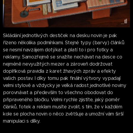
Skládání jednotlivých destiček na desku novin je pak
řízeno několika podmínkami. Stejné typy (barvy) článků
se nesmí navzájem dotýkat a platí to i pro fotky a
reklamy. Samozřejmě se snažíte nechávat na desce co
nejméně nevyužitých mezer a zároveň dodržovat
doplňková pravidla z karet žhavých zpráv a efekty
vašich postav. I díky tomu pak finální výtvory vypadají
velmi stylově a vždycky je velká radost jednotlivé noviny
porovnávat a především to všechno obodovat do
připraveného bločku. Velmi rychle zjistíte, jaký poměr
článků, fotek a reklam musíte zvolit, s tím, že v každém
kole se plocha novin o něco zvětšuje a umožní vám širší
manipulaci s dílky.