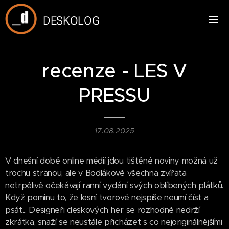
DESKOLOG
recenze - LES V
PRESSU
17.08.2025
V dnešní době online médií jdou tištěné noviny možná už
trochu stranou, ale v Bodlákově všechna zvířata
netrpělivě očekávají ranní vydání svých oblíbených plátků.
Když pominu to, že lesní tvorové nejspíše neumí číst a
psát... Designeři deskových her se rozhodně nedrží
zkrátka, snaží se neustále přicházet s co nejoriginálnějšími