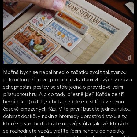
Možná bych se nebál hned o začátku zvolit takzvanou
pokročilou přípravu, protože i s kartami žhavých zpráv a
schopnostmi postav se stále jedná o pravidlově velmi
přístupnou hru. A o co tady přesně jde? Každé ze tří
herních kol (pátek, sobota, neděle) se skládá ze dvou
časově omezených fází. V té první budete jednou rukou
dobírat destičky novin z hromady uprostřed stolu a ty,
které se vám hodí, uložíte na svůj stůl a takové, kterých
se rozhodnete vzdát, vrátíte lícem nahoru do nabídky