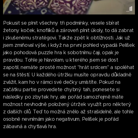
Pokusit se plnit všechny tři podmínky, vesele sbírat
žetony koček, knoflíků a zároveň plnit úkoly, to dá zabrat
i zkušenému stratégovi. Takže zpět k obtížnosti. Jak už
jsem zmiňoval výše, i když na první pohled vypadá Pelíšek
jako pohodová puzzle hra k sobotnímu čaji, opak je
pravdou. Tohle je hlavolam, u kterého jsem se dost
zapotil, nemáte prostě možnost "hrát srdcem" a spoléhat
se na štěstí. U každého útržku musíte opravdu důkladně
zvážit, kam ho v rámci své dečky umístíte. Pokud na
začátku partie provedete chybný tah, ponesete si
následky po zbytek hry, ale pořád samozřejmě máte
možnost nevhodně položený útržek využít pro některý
z dalších cílů. Teď to možná znělo až strašidelně, ale tohle
osobně nevnímám jako negativum, Pelíšek je pořád
zábavná a chytlavá hra.