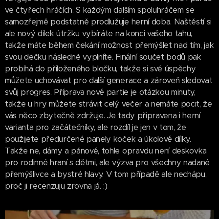
ve čtyřech hráčích. S každým dalším spoluhráčem se
samozřejmě podstatně prodlužuje herní doba. Naštěstí si
ale nový dílek útržku vybíráte na konci vašeho tahu,
takže máte během čekání možnost přemýšlet nad tím, jak
svou dečku následně vyplníte. Finální součet bodů pak
probíhá do přiloženého bločku, takže si své úspěchy
můžete uchovávat pro další generace a zároveň sledovat
svůj progres. Příprava nové partie je otázkou minuty,
takže u hry můžete strávit celý večer a nemáte pocit, že
vás něco zbytečně zdržuje. Je tady připravena i herní
varianta pro začátečníky, ale rozdíl je jen v tom, že
použijete předurčené panely koček a úkolové dílky.
Takže ne, dámy a pánové, tohle opravdu není deskovka
pro rodinné hraní s dětmi, ale výzva pro všechny nadané
přemýšlivce a bystré hlavy. V tom případě ale nechápu,
proč ji recenzuju zrovna já. :)