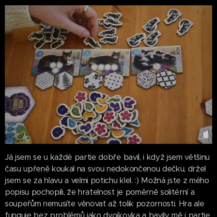
Já jsem se u každé partie dobře bavil, i když jsem většinu
času upřeně koukal na svou nedokončenou dečku, držel
jsem se za hlavu a velmi potichu klel. :) Možná jste z mého
popisu pochopili, že hratelnost je poměrně solitérní a
soupeřům nemusíte věnovat až tolik pozornosti. Hra ale
funguje bez problémů jako dvojkovka a bavily mě i partie