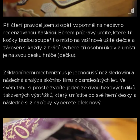
Při čtení pravidel jsem si opět vzpomněl na nedávno
recenzovanou Kaskádii. Během přípravy určíte, které tři
kočky budou soupeřit o místo na vaší nově ušité dečce a
zároveň si každý z hráčů vybere tři osobní úkoly a umístí
je na svou desku hráče (dečku).
Základní herní mechanizmus je jednodušší než sledování a
následná analýza akčního filmu z osmdesátých let. Ve
svém tahu si prostě zvolíte jeden ze dvou hexových dílků,
takzvaných výstřižků, který umístíte do své herní desky a
následně si z nabídky vyberete dílek nový.