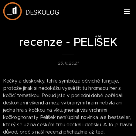
DESKOLOG
recenze - PELÍŠEK
25.11.2021
Kočky a deskovky, tahle symbióza očividně funguje,
protože jinak si nedokážu vysvětlit tu hromadu her s
kočičí tematikou. Pokud jste v poslední době pořádali
deskoherní víkend a mezi vybranými hrami nebyla ani
jedna hra s kočkou na víku, jmenuji vás vrchními
kočkoignoranty. Pelíšek není úplná novinka, ale bestseller,
který se už na českém trhu dočkal i dotisku. A to je hlavní
důvod, proč s naší recenzí přicházíme až teď.