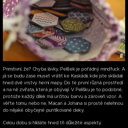
Primitivní, že? Chyba lávky, Pelíšek je pořádný mindfuck. A
já se budu zase muset vrátit ke Kaskádii, kde jste skládali
hned dvě vrstvy herní mapy. Do té první různá prostředí
a na ně zvířata, která je obývají. V Pelíšku je to podobné,
protože každý dílek má určitou barvu a zároveň vzor. A
věřte tomu, nebo ne, Macan a Johana si prostě nelehnou
do nějaké obyčejné puntíkované deky.
Celou dobu si hlídáte hned tři důležité aspekty.