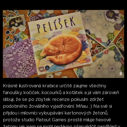
Krásně ilustrovaná krabice určitě zaujme všechny
fanoušky kočiček, kocourků a koťátek a já vám zároveň
slibuji, že se po zbytek recenze pokusím zdržet
podobného žoviálního vyjadřování. Mňau. ;) Na své si
přijdou i milovníci vyloupávání kartonových žetonů,
protože studio Flatout Games prostě miluje hexové
žetony, jak jsem se mohl nedávno přesvědčit například v