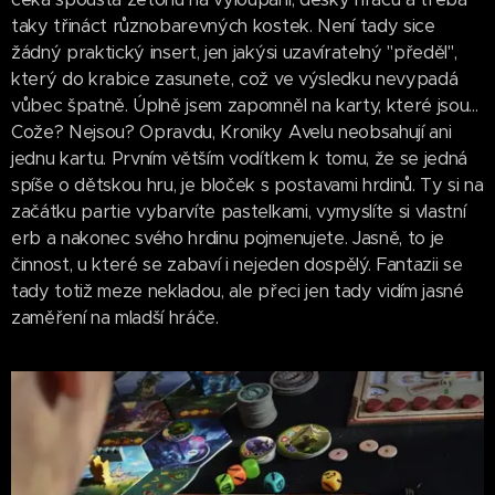
taky třináct různobarevných kostek. Není tady sice
žádný praktický insert, jen jakýsi uzavíratelný "předěl",
který do krabice zasunete, což ve výsledku nevypadá
vůbec špatně. Úplně jsem zapomněl na karty, které jsou...
Cože? Nejsou? Opravdu, Kroniky Avelu neobsahují ani
jednu kartu. Prvním větším vodítkem k tomu, že se jedná
spíše o dětskou hru, je bloček s postavami hrdinů. Ty si na
začátku partie vybarvíte pastelkami, vymyslíte si vlastní
erb a nakonec svého hrdinu pojmenujete. Jasně, to je
činnost, u které se zabaví i nejeden dospělý. Fantazii se
tady totiž meze nekladou, ale přeci jen tady vidím jasné
zaměření na mladší hráče.