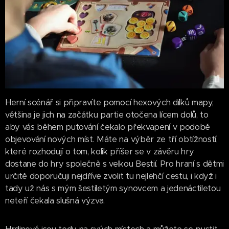
Herní scénář si připravíte pomocí hexových dílků mapy,
většina je jich na začátku partie otočena lícem dolů, to
aby vás během putování čekalo překvapení v podobě
objevování nových míst. Máte na výběr ze tří obtížností,
které rozhodují o tom, kolik příšer se v závěru hry
dostane do hry společně s velkou Bestií. Pro hraní s dětmi
určitě doporučuji nejdříve zvolit tu nejlehčí cestu, i když i
tady už nás s mým šestiletým synovcem a jedenáctiletou
neteří čekala slušná výzva.