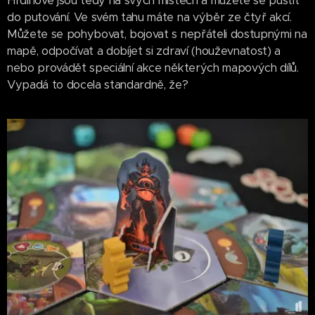
Hrdinové jsou tedy na svých místech a můžete se pustit
do putování. Ve svém tahu máte na výběr ze čtyř akcí.
Můžete se pohybovat, bojovat s nepřáteli dostupnými na
mapě, odpočívat a dobíjet si zdraví (houževnatost) a
nebo provádět speciální akce některých mapových dílů.
Vypadá to docela standardně, že?