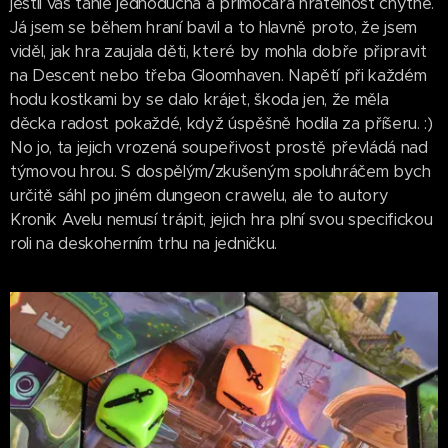
jestli vás tahle jednoduchá a přímočará hratelnost chytne.
Já jsem se během hraní bavil a to hlavně proto, že jsem
viděl, jak hra zaujala děti, které by mohla dobře připravit
na Descent nebo třeba Gloomhaven. Napětí při každém
hodu kostkami by se dalo krájet, škoda jen, že měla
děcka radost pokaždé, když úspěšně hodila za příšeru. :)
No jo, ta jejich vrozená soupeřivost prostě převládá nad
týmovou hrou. S dospělým/zkušeným spoluhráčem bych
určitě sáhl po jiném dungeon crawelu, ale to autory
Kronik Avelu nemusí trápit, jejich hra plní svou specifickou
roli na deskoherním trhu na jedničku.