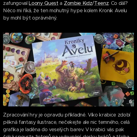
zafungoval
Loony Quest
a
Zombie Kidz
/
Teenz
. Co dál?
Něco mi říká, že ten mohutný hype kolem Kronik Avelu
by mohl být oprávněný.
Zpracování hry je opravdu příkladné. Víko krabice zdobí
pěkná fantasy ilustrace, nečekejte ale nic temného, celá
grafika je laděna do veselých barev. V krabici vás pak
čeká spousta žetonů na vyloupání, desky hráčů a třeba