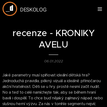
DESKOLOG
recenze - KRONIKY
AVELU
06.01.2022
Jaké parametry musí splňovat ideální dětská hra?
Jednoduchá pravidla, pěkný vizuál a ideálně přímočarou
akční hratelnost. Děti se u hry prostě nesmí začít nudit.
No a teď to celé namíchejte tak, aby se během hraní
bavili i dospělí. To chce buď nějaký zajímavý nápad, nebo
slušnou herní výzvu. Za nás v tomhle segmentu nejvíc