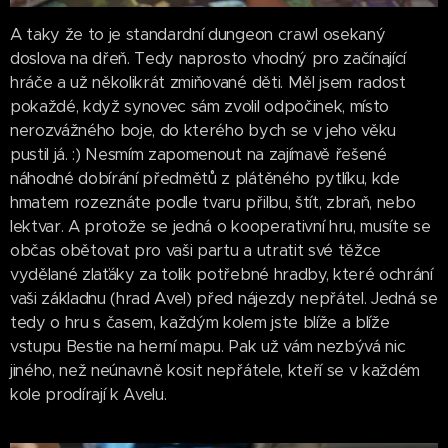
A taky že to je standardní dungeon crawl osekaný
doslova na dřeň. Tedy naprosto vhodný pro začínající
hráče a už několikrát zmiňované děti. Měl jsem radost
pokaždé, když synovec sám zvolil odpočinek, místo
nerozvážného boje, do kterého bych se v jeho věku
pustil já. :) Nesmím zapomenout na zajímavě řešené
náhodné dobírání předmětů z plátěného pytlíku, kde
hmatem rozeznáte podle tvaru přilbu, štít, zbraň, nebo
lektvar. A protože se jedná o kooperativní hru, musíte se
občas obětovat pro vaši partu a utratit své těžce
vydělané zlaťáky za tolik potřebné hradby, které ochrání
vaši základnu (hrad Avel) před nájezdy nepřátel. Jedná se
tedy o hru s časem, každým kolem jste blíže a blíže
vstupu Bestie na herní mapu. Pak už vám nezbývá nic
jiného, než neúnavně kosit nepřátele, kteří se v každém
kole prodírají k Avelu.