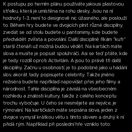
K postupu po herním plánu používáte jakousi plastovou
střelku, která je umístěna na rohu desky. Jsou na ní
hodnoty 1-3, není to designově nic úžasného, ale poslouží
to. Během hry budete ve dvojicích plnit různé disciplíny,
zvedat se od stolu budete u pantomimy, kde budete
předvádět zvířata a povolání. Další disciplíně říkám "kufr"
starší čtenáři už možná budou vědět. Na kartách máte
slova a musíte je popsat spoluhráči. Asi se teď ptáte, kde
je tedy rozdíl oproti Activitám. A jsou to právě tři další
disciplíny. Začnu u osobností, je to podobné jako u hádání
slov, akorát tady popisujete celebrity. Takže jméno
režiséra budete například napovídat přes jeho filmy a
národnost. Tahle disciplína je závislá na všeobecném
rozhledu a znalosti kultury, takže z celého konceptu
trochu vybočuje. U čeho se nesmějete asi nejvíce, je
rýmování. Na kartičkách máte sepsána slova, jeden z
dvojice vymyslí krátkou větu s tímto slovem a druhý k ní
přidá rým. Například při poslední hře vzniklo toto: