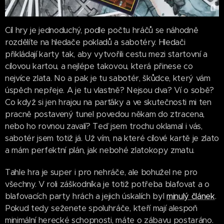
Cíl hry je jednoduchý, podle počtu hráčů se náhodně
rozdělíte na hledače pokladů a sabotéry. Hledači
přikládají karty tak, aby vytvořili cestu mezi startovní a
cílovou kartou, a nejlépe takovou, která přinese co
nejvíce zlata. No a pak je tu sabotér, škůdce, který vám
úspěch nepřeje. A je tu vlastně? Nejsou dva? Ví o sobě?
Co když si jen hrajou na parťáky a ve skutečnosti mi ten
pracně postavený tunel povedou někam do ztracena,
nebo ho rovnou zavalí? Teď jsem trochu oklamal i vás,
sabotér jsem totiž já. Už vím, na které cílové kartě je zlato
a mám perfektní plán, jak nebohé zlatokopy zmatu.
Tahle hra je super i pro nehráče, ale bohužel ne pro
všechny. V roli záškodníka je totiž potřeba blafovat a o
blafovacích party hrách a jejich úskalích byl
minulý článek
.
Pokud tedy seženete spoluhráče, kteří mají alespoň
minimální herecké schopnosti, máte o zábavu postaráno.