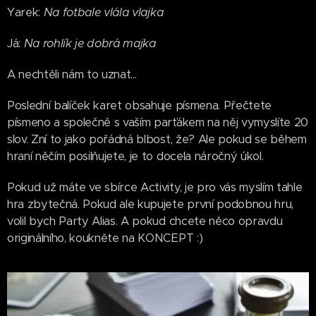
Yarek:
Na fotbale vlála vlajka
Já:
Na rohlík je dobrá majka
A nechtěli nám to uznat...
Poslední balíček karet obsahuje písmena. Přečtete
písmeno a společně s vaším parťákem na něj vymyslíte 20
slov. Zní to jako pořádná blbost, že? Ale pokud se během
hraní něčím posilňujete, je to docela náročný úkol.
Pokud už máte ve sbírce Activity, je pro vás myslím tahle
hra zbytečná. Pokud ale kupujete první podobnou hru,
volil bych Party Alias. A pokud chcete něco opravdu
originálního, koukněte na KONCEPT :)