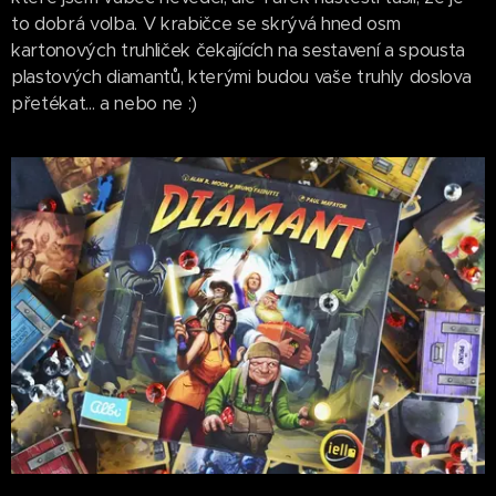
to dobrá volba. V krabičce se skrývá hned osm
kartonových truhliček čekajících na sestavení a spousta
plastových diamantů, kterými budou vaše truhly doslova
přetékat... a nebo ne :)