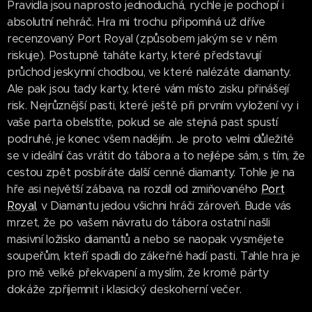
Pravidla jsou naprosto jednoduchá, rychle je pochopí i
absolutní nehráč. Hra mi trochu připomíná už dříve
recenzovaný Port Royal (způsobem jakým se v něm
riskuje). Postupně taháte karty, které představují
průchod jeskynní chodbou, ve které nalézáte diamanty.
Ale pak jsou tady karty, které vám místo zisku přinášejí
risk. Nejrůznější pasti, které ještě při prvním vyložení vy i
vaše parta obelstíte, pokud se ale stejná past spustí
podruhé, je konec všem nadějím. Je proto velmi důležité
se v ideální čas vrátit do tábora a to nejlépe sám, s tím, že
cestou zpět posbíráte další cenné diamanty. Tohle je na
hře asi největší zábava, na rozdíl od zmiňovaného
Port
Royal
, v Diamantu jedou všichni hráči zároveň. Bude vás
mrzet, že po vašem návratu do tábora ostatní našli
masivní ložisko diamantů a nebo se naopak vysmějete
soupeřům, kteří spadli do zákeřné hadí pasti. Tahle hra je
pro mě velké překvapení a myslím, že kromě párty
dokáže zpříjemnit i klasický deskoherní večer.