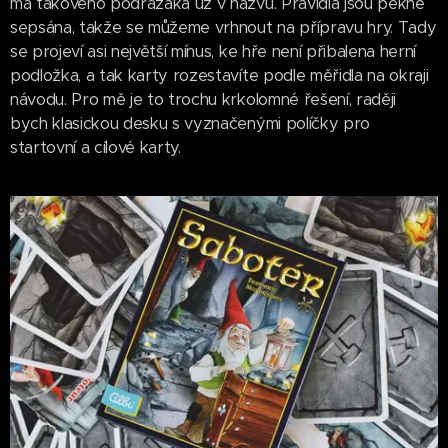
má takového podrazáka už v názvu. Pravidla jsou pěkně
sepsána, takže se můžeme vrhnout na přípravu hry. Tady
se projeví asi největší mínus, ke hře není přibalena herní
podložka, a tak karty rozestavíte podle měřidla na okraji
návodu. Pro mě je to trochu krkolomné řešení, raději
bych klasickou desku s vyznačenými políčky pro
startovní a cílové karty.