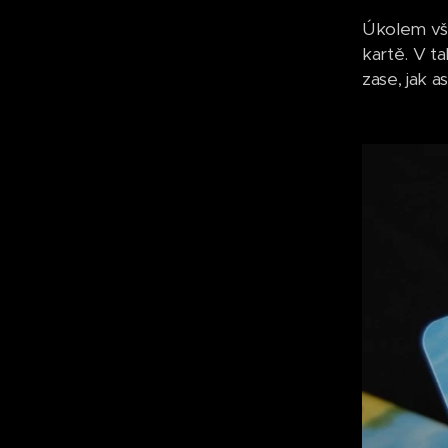
Úkolem vše
kartě. V t
zase, jak a