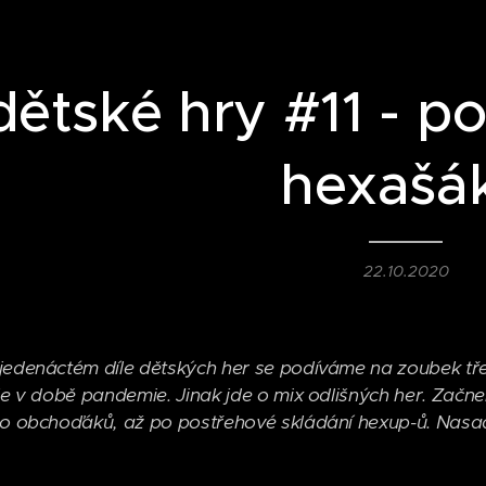
dětské hry #11 - po
hexašá
22.10.2020
jedenáctém díle dětských her se podíváme na zoubek tř
 je v době pandemie.
Jinak jde o mix odlišných her. Zač
go obchoďáků, až po postřehové skládání hexup-ů. Nasaď