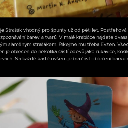
 je Strašák vhodný pro špunty už od pěti let. Postřehová
zpoznávání barev a tvarů. V malé krabičce najdete dva
ým slaměným strašákem. Říkejme mu třeba Evžen. Všech
en je oblečen do několika částí oděvů jako rukavice, koši
rvách. Na každé kartě ovšem jedna část oblečení barvu ne