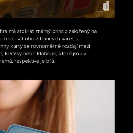
 hra má stokrát známý princip založený na
asedmdesát oboustranných karet s
ny karty se rovnoměrně rozdají mezi
le, kraťasy nebo klobouk, které jsou v
má, respektive je bílá.