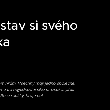
stav si svého
ka
em hrám. Všechny mají jedno společné.
neme od nejjednoduššího strašáka, přes
te si roušky, hrajeme!