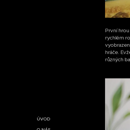
První hrou
rychlém ro
vyobrazen
hráče. Evž
různých ba
ÚVOD
O NÁS