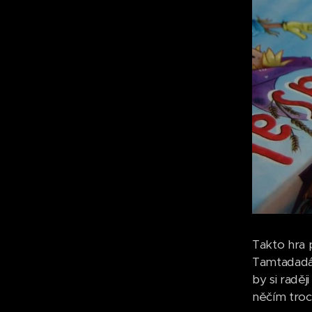
Takto hra 
Tamtadadá.
by si raděj
něčím troc