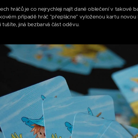
ch hráčů je co nejrychleji najít dané oblečení v takové 
akovém případě hráč "přeplácne" vyloženou kartu novou k
si tušíte, jiná bezbarvá část oděvu.