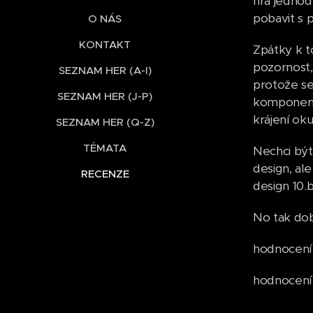
hra jednod
pobavit s p
O NÁS
KONTAKT
Zpátky k t
pozornost,
SEZNAM HER (A-I)
protože se
SEZNAM HER (J-P)
komponent.
krájení ok
SEZNAM HER (Q-Z)
TÉMATA
Nechci být 
design, al
RECENZE
design 10.
No tak dob
hodnocení 
hodnocení 