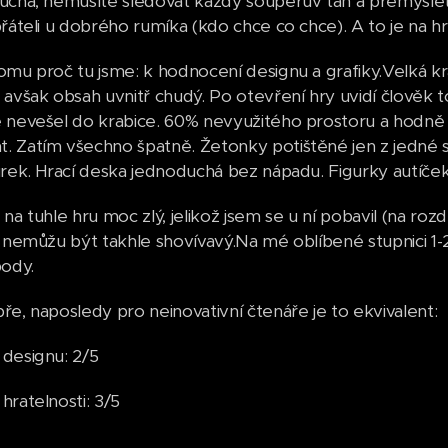
uchá, nemusíte sledovat každý soupeřův tah a přemýšle
řáteli u dobrého rumíka (kdo chce co chce). A to je na hran
omu proč tu jsme: k hodnocení designu a grafiky.Velká k
 avšak obsah uvnitř chudý. Po otevření hry uvidí člověk t
 nevešel do krabice. 60% nevyužitého prostoru a hodně 
 Zatím všechno špatně. Žetonky potištěné jen z jedné stra
urek. Hrací deska jednoduchá bez nápadu. Figurky autíče
na tuhle hru moc zlý, jelikož jsem se u ní pobavil (na rozd
e nemůžu být takhle shovívavý.Na mé oblíbené stupnici 
body.
ře, naposledy pro neinovativní čtenáře je to ekvivalent:
designu: 2/5
hratelnosti: 3/5