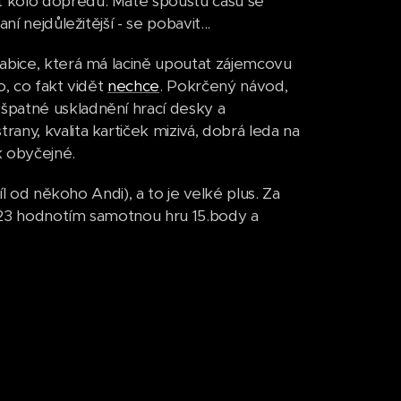
t kolo dopředu. Máte spoustu času se
í nejdůležitější - se pobavit...
rabice, která má lacině upoutat zájemcovu
o, co fakt vidět
nechce
. Pokrčený návod,
špatné uskladnění hrací desky a
ny, kvalita kartiček mizivá, dobrá leda na
k obyčejné.
íl od někoho Andi), a to je velké plus. Za
1-23 hodnotím samotnou hru 15.body a