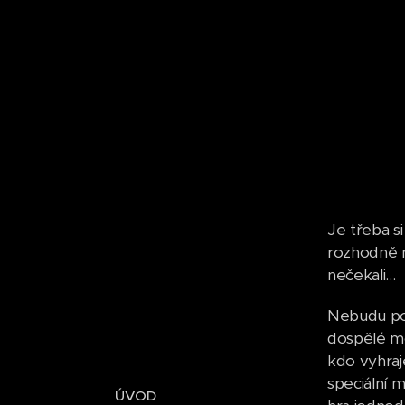
Je třeba si
rozhodně n
nečekali...
Nebudu pop
dospělé mo
kdo vyhraj
speciální 
ÚVOD