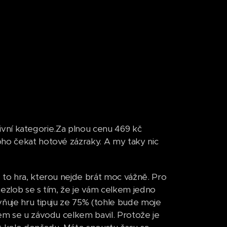
ativní kategorie.Za plnou cenu 469 kč
oho čekat hotové zázraky. A my taky nic
e to hra, kterou nejde brát moc vážně. Pro
nezlob se s tím, že je vám celkem jedno
vňuje hru tipuju ze 75% (tohle bude moje
sem se u závodu celkem bavil. Protože je