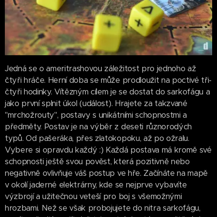
Jedná se o ameritrashovou záležitost pro jednoho až
čtyři hráče. Herní doba se může prodloužit na poctivé tři-
čtyři hodinky. Vítězným cílem je se dostat do sarkofágu a
jako první splnit úkol (událost). Hrajete za takzvané
"mrchožrouty", postavy s unikátními schopnostmi a
předměty. Postav je na výběr z deseti různorodých
typů. Od pašeráka, přes zlatokopoku, až po ožralu.
Vybere si opravdu každý :) Každá postava má kromě své
schopnosti ještě svou pověst, která pozitivně nebo
negativně ovlivňuje váš postup ve hře. Začínáte na mapě
v okolí jaderné elektrárny, kde se nejprve vybavíte
výzbrojí a užitečnou veteší pro boj s všemožnými
hrozbami. Než se však probojujete do nitra sarkofágu,