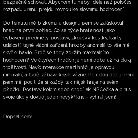
bezpečně schovat. Abychom tu nebyli déle než poločas
rozpadu uranu, přejdu rovnou ke slovnímu hodnocení.
Do tématu mě blízkému a designu jsem se zaláskoval
hned na první pohled. Co se týče hratelnosti jako
vybavení, předměty, postavy, zkoušky, kostky, karty
událostí, tajné vládní zařízení, hrozby anomálií, to vše mě
skvěle bavilo. Proč se tedy zdržím maximálního
hodnocení? Ve čtyřech hráčích je herní doba už na okraji
trpělivosti. Navíc interakce mezi hráči je opravdu
minimální, a tudíž zábava kajsik vázne. Po celou dobu hraní
jsem měl pocit, že si každý tak nějak hraje na svém
písečku. Postavy kolem sebe chodí jak NPCečka a plní si
svoje úkoly dokud jeden nevykřikne - vyhrál jsem!
Dopsal jsem!