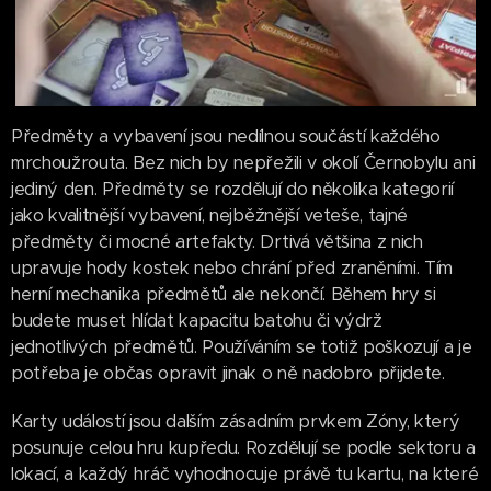
Předměty a vybavení jsou nedílnou součástí každého
mrchoužrouta. Bez nich by nepřežili v okolí Černobylu ani
jediný den. Předměty se rozdělují do několika kategorií
jako kvalitnější vybavení, nejběžnější veteše, tajné
předměty či mocné artefakty. Drtivá většina z nich
upravuje hody kostek nebo chrání před zraněními. Tím
herní mechanika předmětů ale nekončí. Během hry si
budete muset hlídat kapacitu batohu či výdrž
jednotlivých předmětů. Používáním se totiž poškozují a je
potřeba je občas opravit jinak o ně nadobro přijdete.
Karty událostí jsou dalším zásadním prvkem Zóny, který
posunuje celou hru kupředu. Rozdělují se podle sektoru a
lokací, a každý hráč vyhodnocuje právě tu kartu, na které