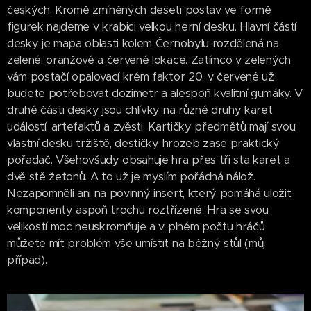
českých. Kromě zmíněných deseti postav ve formě
figurek najdeme v krabici velkou herní desku. Hlavní částí
desky je mapa oblasti kolem Černobylu rozdělená na
zelené, oranžové a červené lokace. Zatímco v zelených
vám postačí opalovací krém faktor 20, v červené už
budete potřebovat dozimetr a alespoň kvalitní gumáky. V
druhé části desky jsou chlívky na různé druhy karet
událostí, artefaktů a zvěsti. Kartičky předmětů mají svou
vlastní desku tržiště, destičky hrozeb zase praktický
pořadač. Všehovšudy obsahuje hra přes tři sta karet a
dvě stě žetonů. A to už je myslím pořádná nálož.
Nezapomněli ani na povinný insert, který pomáhá uložit
komponenty aspoň trochu roztřízené. Hra se svou
velikostí moc neuskromňuje a v plném počtu hráčů
můžete mít problém vše umístit na běžný stůl (můj
případ).