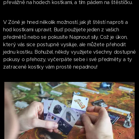
převážně na hodech kostkami, a tím pádem na štěstíčku.
V Zóně je hned několik možností, jak jít štěstí naproti a
hod kostkami upravit. Buď použijete jeden z vašich
předmětů nebo se pokusíte Napnout síly. Což je úkon,
který vás sice postupně vysiluje, ale můžete přehodit
jednu kostku. Bohužel, někdy využijete všechny dostupné
pokusy o přehozy, vyčerpáte sebe i své předměty a ty
zatracené kostky vám prostě nepadnou!