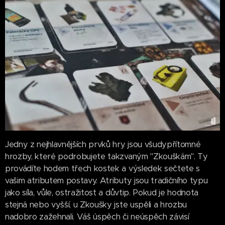
Jedny z nejhlavnějších prvků hry jsou všudypřítomné
hrozby, které podrobujete takzvaným "Zkouškám". Ty
provádíte hodem třech kostek a výsledek sečtete s
vašim atributem postavy. Atributy jsou tradičního typu
jako síla, vůle, ostražitost a důvtip. Pokud je hodnota
stejná nebo vyšší, u Zkoušky jste uspěli a hrozbu
nadobro zažehnali. Váš úspěch či neúspěch závisí