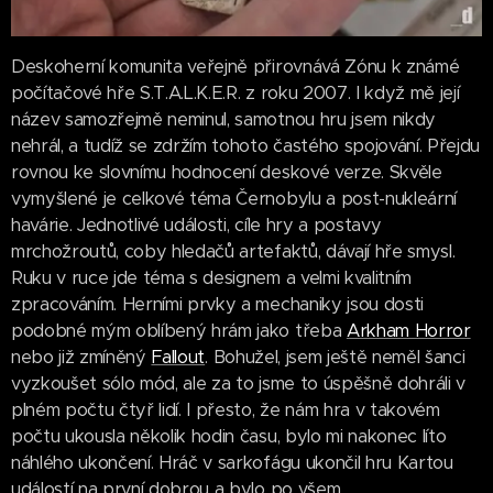
Deskoherní komunita veřejně přirovnává Zónu k známé
počítačové hře S.T.A.L.K.E.R. z roku 2007. I když mě její
název samozřejmě neminul, samotnou hru jsem nikdy
nehrál, a tudíž se zdržím tohoto častého spojování. Přejdu
rovnou ke slovnímu hodnocení deskové verze. Skvěle
vymyšlené je celkové téma Černobylu a post-nukleární
havárie. Jednotlivé události, cíle hry a postavy
mrchožroutů, coby hledačů artefaktů, dávají hře smysl.
Ruku v ruce jde téma s designem a velmi kvalitním
zpracováním. Herními prvky a mechaniky jsou dosti
podobné mým oblíbený hrám jako třeba
Arkham Horror
nebo již zmíněný
Fallout
. Bohužel, jsem ještě neměl šanci
vyzkoušet sólo mód, ale za to jsme to úspěšně dohráli v
plném počtu čtyř lidí. I přesto, že nám hra v takovém
počtu ukousla několik hodin času, bylo mi nakonec líto
náhlého ukončení. Hráč v sarkofágu ukončil hru Kartou
událostí na první dobrou a bylo po všem.