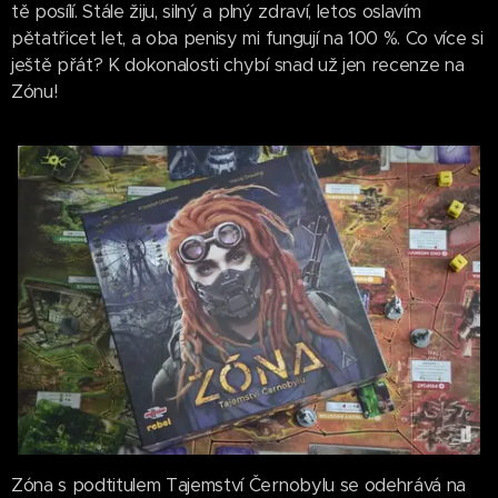
tě posílí. Stále žiju, silný a plný zdraví, letos oslavím
pětatřicet let, a oba penisy mi fungují na 100 %. Co více si
ještě přát? K dokonalosti chybí snad už jen recenze na
Zónu!
Zóna s podtitulem Tajemství Černobylu se odehrává na