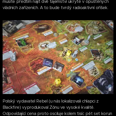
musíte předtím najít dvě tajemství ukryté v opuštěných
vládních zařízeních. A to bude tvrdý radioaktivní oříšek.
Polský vydavatel Rebel (u nás lokalizovali chlapci z
Blackfire) vyprodukoval Zónu ve vysoké kvalitě.
Odpovídající cena proto osciluje kolem tisíc pět set korun