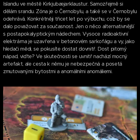
Islandu ve městě Kirkjubæjarklaustur. Samozřejmě si
dělám srandu. Zóna je o Černobylu, a také se v Černobylu
odehrává. Konkrétněji třicet let po výbuchu, což by se
dalo považovat za současnost. Jen o něco alternativnější
s postapokalyptickým nádechem. Vysoce radioaktivní
elektrárna je uzavřena v betonovém sarkofágu a vy, jako
hledači mědi, se pokusíte dostat dovnitř. Dost pitomý
nápad, viďte? Ve skutečnosti se uvnitř nachází mocný
artefakt, ale cesta k němu je nebezpečná a posetá
zmutovanými bytostmi a anomálními anomáliemi.