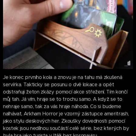
Je konec prvního kola a znovu je na tahu má zkušená
servírka. Takticky se posunu o dvě lokace a opět
odstraňuji žeton zkázy pomocí akce střežení. Tím končí
můj tah. Já vím, hraje se to trochu samo. A když se to
nehraje samo, tak za vás hraje náhoda. Co si budeme
nalhávat, Arkham Horror je vzorný zástupce ameritrash,
jako stylu deskových her. Zkoušky dovednosti pomocí
kostek jsou nedílnou součástí celé série, bez kterých by
byla hra jako turista v Itálii bez koronaviru.