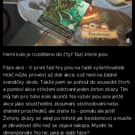
Herní kolo je rozděleno do čtyř fází, které jsou:
Fáze akcí - V první fázi hry jsou na řadě vyšetřovatelé.
Hráč může provést až dvě akce, což není na žádné
srandičky okolo. Takže jsem se pohnul do sousední čtvrti
a pomocí akce střežení odstranil jeden žeton zkázy. Tím
můj tah pro toho kolo skončil. Na výběr jsou sice ještě
akce jako soustředění, zkoumání, obchodování nebo
shánění prostředků, ale znáte to - pomalu ale jistě!
Žetony zkázy se válejí po městě jak bezdomovci a musíte
je zlikvidovat dřív, než se objeví nákaza. Myslím ta
dimenzionální. No nic, jaká je další fáze?