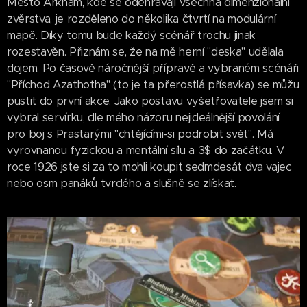
Město Arkham, kde se odehrávají všechna dimenzionální
zvěrstva, je rozděleno do několika čtvrtí na modulární
mapě. Díky tomu bude každý scénář trochu jinak
rozestavěn. Přiznám se, že na mě herní "deska" udělala
dojem. Po časově náročnější přípravě a vybraném scénáři
"Příchod Azathotha" (to je ta přerostlá přísavka) se můžu
pustit do první akce. Jako postavu vyšetřovatele jsem si
vybral servírku, dle mého názoru nejideálnější povolání
pro boj s Prastarými "chtějícími-si podrobit svět". Má
vyrovnanou fyzickou a mentální sílu a 3$ do začátku. V
roce 1926 jste si za to mohli koupit sedmdesát dva vajec
nebo osm panáků tvrdého a slušně se zlískat.