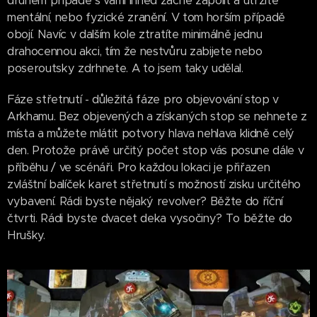
druhém případě s vámi ihned začne zápolit a utržíte
mentální, nebo fyzické zranění. V tom horším případě
obojí. Navíc v dalším kole ztratíte minimálně jednu
drahocennou akci, tím že nestvůru zabijete nebo
poseroutsky zdrhnete. A to jsem taky udělal.
Fáze střetnutí - důležitá fáze pro objevování stop v
Arkhamu. Bez objevených a získaných stop se nehnete z
místa a můžete mlátit potvory hlava nehlava klidně celý
den. Protože právě určitý počet stop vás posune dále v
příběhu / ve scénáři. Pro každou lokaci je přiřazen
zvláštní balíček karet střetnutí s možností zisku určitého
vybavení. Rádi byste nějaký revolver? Běžte do říční
čtvrti. Rádi byste dvacet deka vysočiny? To běžte do
Hrušky.