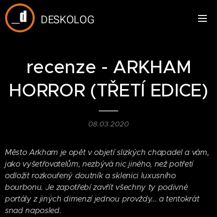
DESKOLOG
recenze - ARKHAM
HORROR (TŘETÍ EDICE)
08.03.2020
Město Arkham je opět v objetí slizkých chapadel a vám,
jako vyšetřovatelům, nezbývá nic jiného, než potřetí
odložit rozkouřený doutník a sklenici luxusního
bourbonu. Je zapotřebí zavřít všechny ty podivné
portály z jiných dimenzí jednou provždy... a tentokrát
snad naposled.