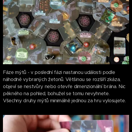
Fáze mýtů - v poslední fázi nastanou události podle
náhodně vybraných žetonů. Většinou se rozšíří zkáza,
objeví se nestvůry nebo otevře dimenzionální brána. Nic
pěkného na pohled, bohužel se tomu nevyhnete.
Všechny druhy mýtů minimálně jednou za hru vylosujete.