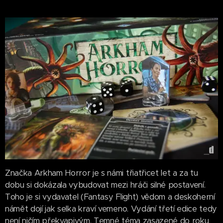
Značka Arkham Horror je s námi třiatřicet let a za tu
dobu si dokázala vybudovat mezi hráči silné postavení.
Toho je si vydavatel (Fantasy Flight) vědom a deskoherní
námět dojí jak selka kraví vemeno. Vydání třetí edice tedy
není ničím překvapivým. Temné téma zasazené do roku