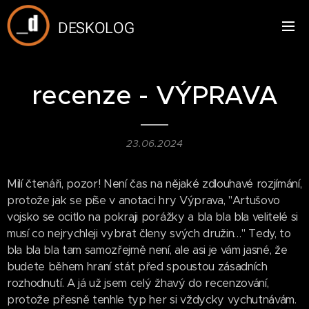
DESKOLOG
recenze - VÝPRAVA
23.06.2024
Milí čtenáři, pozor! Není čas na nějaké zdlouhavé rozjímání,
protože jak se píše v anotaci hry Výprava, "Artušovo
vojsko se ocitlo na pokraji porážky a bla bla bla velitelé si
musí co nejrychleji vybrat členy svých družin…" Tedy, to
bla bla bla tam samozřejmě není, ale asi je vám jasné, že
budete během hraní stát před spoustou zásadních
rozhodnutí. A já už jsem celý žhavý do recenzování,
protože přesně tenhle typ her si vždycky vychutnávám.