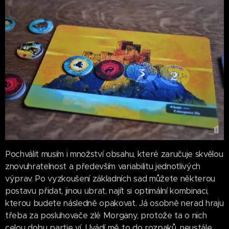
Pochválit musím i množství obsahu, které zaručuje skvělou
znovuhratelnost a především variabilitu jednotlivých
výprav. Po vyzkoušení základních sad můžete některou
postavu přidat, jinou ubrat, najít si optimální kombinaci,
kterou budete následně opakovat. Já osobně nerad hraju
třeba za posluhovače zlé Morgany, protože ta o nich
celou dobu partie ví. Uvádí mě to do rozpaků, neustále