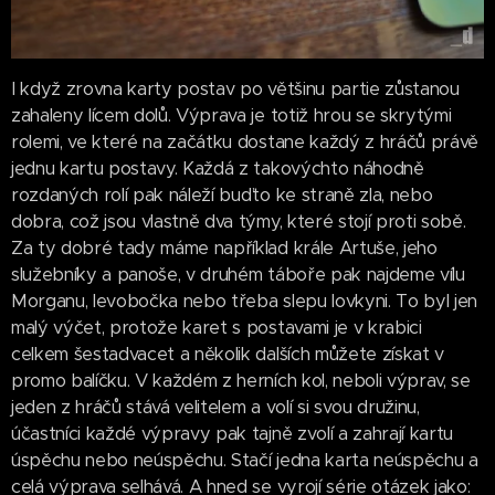
I když zrovna karty postav po většinu partie zůstanou
zahaleny lícem dolů. Výprava je totiž hrou se skrytými
rolemi, ve které na začátku dostane každý z hráčů právě
jednu kartu postavy. Každá z takovýchto náhodně
rozdaných rolí pak náleží buďto ke straně zla, nebo
dobra, což jsou vlastně dva týmy, které stojí proti sobě.
Za ty dobré tady máme například krále Artuše, jeho
služebníky a panoše, v druhém táboře pak najdeme vílu
Morganu, levobočka nebo třeba slepu lovkyni. To byl jen
malý výčet, protože karet s postavami je v krabici
celkem šestadvacet a několik dalších můžete získat v
promo balíčku. V každém z herních kol, neboli výprav, se
jeden z hráčů stává velitelem a volí si svou družinu,
účastníci každé výpravy pak tajně zvolí a zahrají kartu
úspěchu nebo neúspěchu. Stačí jedna karta neúspěchu a
celá výprava selhává. A hned se vyrojí série otázek jako: