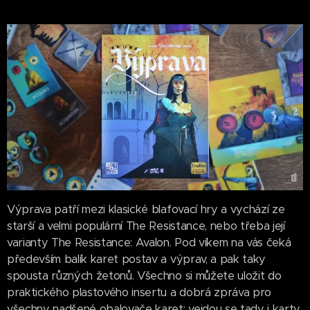
Výprava patří mezi klasické blafovací hry a vychází ze
starší a velmi populární The Resistance, nebo třeba její
varianty The Resistance: Avalon. Pod víkem na vás čeká
především balík karet postav a výprav, a pak taky
spousta různých žetonů. Všechno si můžete uložit do
praktického plastového insertu a dobrá zpráva pro
všechny nadšené obalovače karet: vejdou se tady i karty