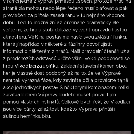
v rámci jedné z výprav přinesou úspěch, protože hráči na
straně zla mohou, nebo lépe řečeno musí blafovat a pak
převlečeni za přítele zasadí ránu v tu nejméně vhodnou
dobu. Teď to možná zní až přehnaně dramaticky, ale
věřte mi, že hra u stolu dokáže vytvořit opravdu hustou
atmosféru. Většina postav má navíc svou zvláštní funkci,
která jí například v některé z fází hry dovolí zjistit
informaci o některém z hráčů. Naši pravidelní čtenáři už si
z předchozích odstavců určitě všimli velké podobnosti se
Vlkodlaci za úplňku
hrou
. Základní stavební kámen obou
her je vlastně dost podobný, až na to, že ve Výpravě
není tak výrazná fáze, kdy zavíráte oči a provádíte tajně
akce jednotlivých postav. S některými kombinacemi rolí si
zkrátka během Výpravy budete muset poradit jen
pomocí vlastních instinktů. Celkově bych řekl, že Vlkodlaci
jsou více párty záležitost, kdežto Výprava přináší i
slušnou herní hloubku.