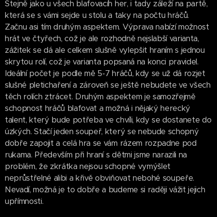
Stejně jako u všech blafovacíh her, i tady záleží na partě,
která se s vámi sejde u stolu a taky na počtu hráčů.
Začnu asi tím druhým aspektem. Výprava nabízí možnost
hrát ve čtyřech, což je ale rozhodně nejslabší varianta,
zážitek se dá ale celkem slušně vylepšit hraním s jednou
skrytou rolí, což je varianta popsaná na konci pravidel.
Ideální počet je podle mě 5-7 hráčů, kdy se už dá rozjet
slušné pletichaření a zároveň se ještě nebudete ve všech
těch rolích ztrácet. Druhým aspektem je samozřejmě
schopnost hráčů blafovat a možná i nějaký herecký
talent, který bude potřeba ve chvíli, kdy se dostanete do
úzkých. Stačí jeden soupeř, který se nebude schopný
dobře zapojit a celá hra se vám rázem rozpadne pod
rukama. Především při hraní s dětmi jsme narazili na
problém, že zkrátka nejsou schopné vymýšlet
neprůstřelné alibi a křivě obviňovat nebohé soupeře.
Nevadí, možná je to dobře a budeme si raději vážit jejich
upřímnosti.