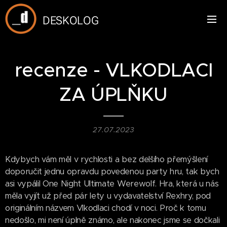
DESKOLOG
recenze - VLKODLACI
ZA ÚPLŇKU
27.07.2023
Kdybych vám měl v rychlosti a bez delšího přemýšlení
doporučit jednu opravdu povedenou party hru, tak bych
asi vypálil One Night Ultimate Werewolf. Hra, která u nás
měla vyjít už před pár lety u vydavatelství Rexhry, pod
originálním názvem Vlkodlaci chodí v noci. Proč k tomu
nedošlo, mi není úplně známo, ale nakonec jsme se dočkali