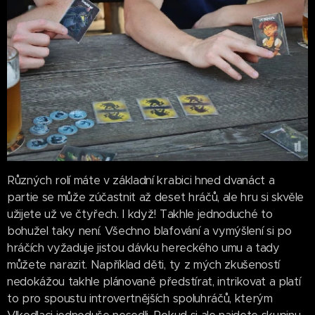
Různých rolí máte v základní krabici hned dvanáct a
partie se může zúčastnit až deset hráčů, ale hru si skvěle
užijete už ve čtyřech. I když! Takhle jednoduché to
bohužel taky není. Všechno blafování a vymýšlení si po
hráčích vyžaduje jistou dávku hereckého umu a tady
můžete narazit. Například děti, ty z mých zkušeností
nedokážou takhle plánovaně předstírat, intrikovat a platí
to pro spoustu introvertnějších spoluhráčů, kterým