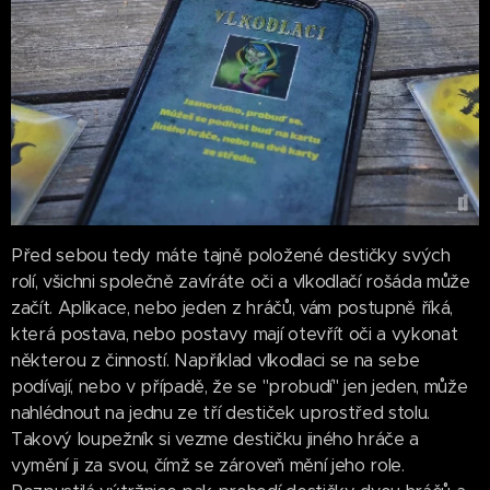
Před sebou tedy máte tajně položené destičky svých
rolí, všichni společně zavíráte oči a vlkodlačí rošáda může
začít. Aplikace, nebo jeden z hráčů, vám postupně říká,
která postava, nebo postavy mají otevřít oči a vykonat
některou z činností. Například vlkodlaci se na sebe
podívají, nebo v případě, že se "probudí" jen jeden, může
nahlédnout na jednu ze tří destiček uprostřed stolu.
Takový loupežník si vezme destičku jiného hráče a
vymění ji za svou, čímž se zároveň mění jeho role.