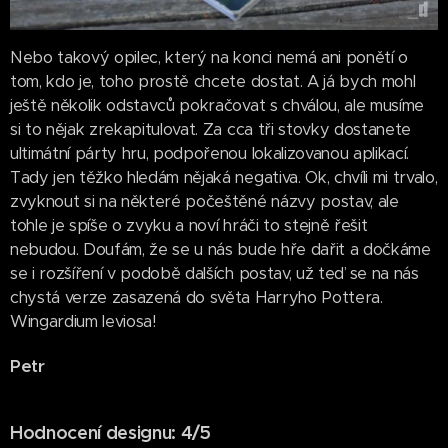
Nebo takový opilec, který na konci nemá ani ponětí o
tom, kdo je, toho prostě chcete dostat. A já bych mohl
ještě několik odstavců pokračovat s chválou, ale musíme
si to nějak zrekapitulovat. Za cca tři stovky dostanete
ultimátní párty hru, podpořenou lokalizovanou aplikací.
Tady jen těžko hledám nějaká negativa. Ok, chvíli mi trvalo,
zvyknout si na některé počeštěné názvy postav, ale
tohle je spíše o zvyku a noví hráči to stejně řešit
nebudou. Doufám, že se u nás bude hře dařit a dočkáme
se i rozšíření v podobě dalších postav, už teď se na nás
chystá verze zasazená do světa Harryho Pottera.
Wingardium leviosa!
Petr
H
odnocení designu: 4/5