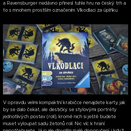
a Ravensburger nedávno přinesl tuhle hru na český trh a
to s mnohem prostším označením Vlkodlaci za úplňku.
V opravdu velmi kompaktní krabičce nenajdete karty, jak
by se dalo čekat, ale destičky se stylovými portréty
jednotlivých postav (rolí), kromě nich si ještě budete
muset vyloupat sadu žetonů rolí. Nic víc k hraní
nepotřebujete. Já si ale dovolím malé doporučení, i když