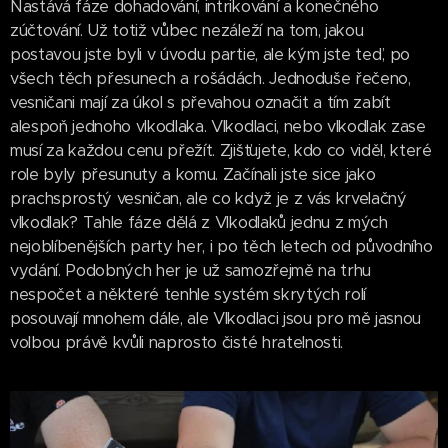
Nastává fáze dohadování, intrikování a konečného
zúčtování. Už totiž vůbec nezáleží na tom, jakou
postavou jste byli v úvodu partie, ale kým jste teď, po
všech těch přesunech a rošádách. Jednoduše řečeno,
vesničani mají za úkol s převahou označit a tím zabít
alespoň jednoho vlkodlaka. Vlkodlaci, nebo vlkodlak zase
musí za každou cenu přežít. Zjišťujete, kdo co viděl, které
role byly přesunuty a komu. Začínali jste sice jako
prachsprostý vesničan, ale co když je z vás krvelačný
vlkodlak? Tahle fáze dělá z Vlkodlaků jednu z mých
nejoblíbenějších party her, i po těch letech od původního
vydání. Podobných her je už samozřejmě na trhu
nespočet a některé tenhle systém skrytých rolí
posouvají mnohem dále, ale Vlkodlaci jsou pro mě jasnou
volbou právě kvůli naprosto čisté hratelnosti.