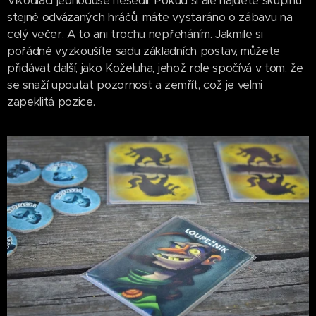
Vlkodlaci jednoduše nesedli. Pokud si ale najdete skupinu
stejně odvázaných hráčů, máte vystaráno o zábavu na
celý večer. A to ani trochu nepřeháním. Jakmile si
pořádně vyzkoušíte sadu základních postav, můžete
přidávat další, jako Koželuha, jehož role spočívá v tom, že
se snaží upoutat pozornost a zemřít, což je velmi
zapeklitá pozice.