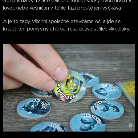
Rozpustilá výtržnice pak prohodí destičky dvou hráčů a
lovec nebo vesničan v téhle fázi prostě jen vyčkává.
A je to tady, všichni společně otevíráme oči a jde se
krájet ten pomyslný chleba, respektive střílet vlkodlaky.