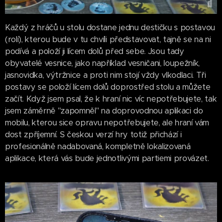
Každý z hráčů u stolu dostane jednu destičku s postavou
(rolí), kterou bude v tu chvíli představovat, tajně se na ni
podívá a položí ji lícem dolů před sebe. Jsou tady
obyvatelé vesnice, jako například vesničani, loupežník,
jasnovidka, výtržnice a proti nim stojí vždy vlkodlaci. Tři
postavy se položí lícem dolů doprostřed stolu a můžete
začít. Když jsem psal, že k hraní nic víc nepotřebujete, tak
jsem záměrně "zapomněl" na doprovodnou aplikaci do
mobilu, kterou sice opravu nepotřebujete, ale hraní vám
dost zpříjemní. S českou verzí hry totiž přichází i
profesionálně nadabovaná, kompletně lokalizovaná
aplikace, která vás bude jednotlivými partiemi provázet.