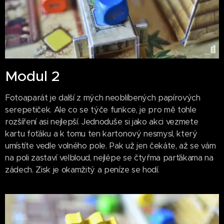
Modul 2
Fotoaparát je další z mých neoblíbených papírových
serepetiček. Ale co se týče funkce, je pro mě tohle
rozšíření asi nejlepší. Jednoduše si jako akci vezmete
kartu foťáku a k tomu ten kartonový nesmysl, který
umístíte vedle volného pole. Pak už jen čekáte, až se vám
na poli zastaví velbloud, nejlépe se čtyřma parťákama na
zádech. Zisk je okamžitý a peníze se hodí.