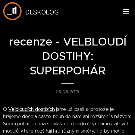
DESKOLOG
recenze - VELBLOUDÍ
DOSTIHY:
SUPERPOHÁR
23.08.2018
O
Velbloudích dostizích
jsme už psali, a protože je
hrajeme docela často, neuniklo nám ani rozšíření s názvem
Superpohár. Jedná se vlastně o sadu čtyř samostatných
modulů, které rozšiřují hru různými směry. To by mohlo