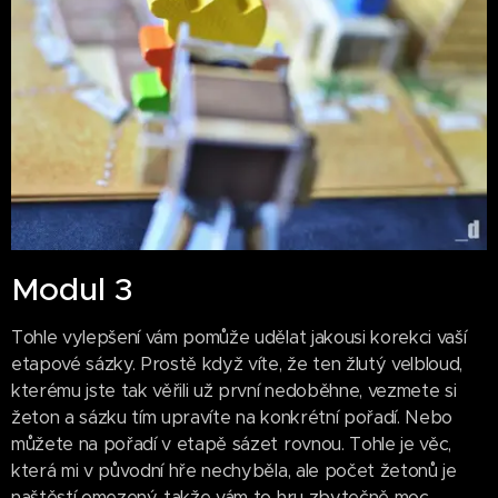
Modul 3
Tohle vylepšení vám pomůže udělat jakousi korekci vaší
etapové sázky. Prostě když víte, že ten žlutý velbloud,
kterému jste tak věřili už první nedoběhne, vezmete si
žeton a sázku tím upravíte na konkrétní pořadí. Nebo
můžete na pořadí v etapě sázet rovnou. Tohle je věc,
která mi v původní hře nechyběla, ale počet žetonů je
naštěstí omezený, takže vám to hru zbytečně moc