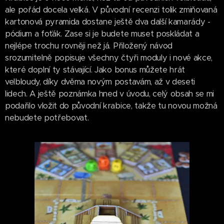
ale pořád docela velká. V původní recenzi tolik zmiňovaná
kartonová pyramida dostane ještě dva další kamarády -
pódium a foťák. Zase si je budete muset poskládat a
nejlépe trochu rovněji než já. Přiložený návod
srozumitelně popisuje všechny čtyři moduly i nové akce,
které doplní ty stávající. Jako bonus můžete hrát
velbloudy, díky dvěma novým postavám, až v deseti
lidech. A ještě poznámka hned v úvodu, celý obsah se mi
podařilo vložit do původní krabice, takže tu novou možná
nebudete potřebovat.