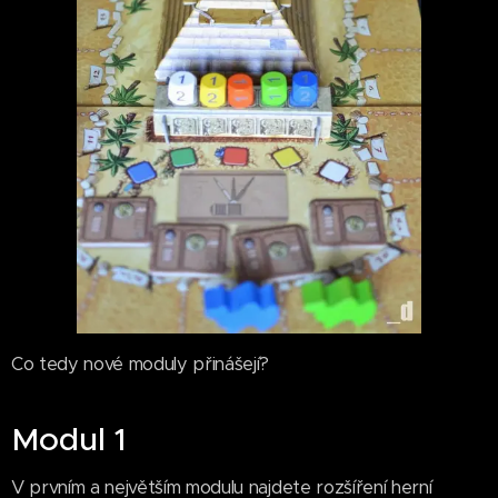
Co tedy nové moduly přinášejí?
Modul 1
V prvním a největším modulu najdete rozšíření herní