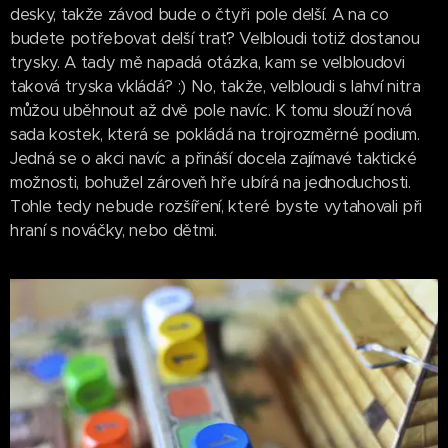
desky, takže závod bude o čtyři pole delší. A na co
budete potřebovat delší trať? Velbloudi totiž dostanou
trysky. A tady mě napadá otázka, kam se velbloudovi
taková tryska vkládá? :) No, takže, velbloudi s lahví nitra
můžou uběhnout až dvě pole navíc. K tomu slouží nová
sada kostek, která se pokládá na trojrozměrné podium.
Jedná se o akci navíc a přináší docela zajímavé taktické
možnosti, bohužel zároveň hře ubírá na jednoduchosti.
Tohle tedy nebude rozšíření, které byste vytahovali při
hraní s nováčky, nebo dětmi.