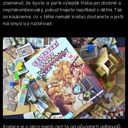
znamenat, že byste si partii vylepšili třeba jen drobně a
nepřekombinovali ji, pokud hrajete například s dětmi. Tak
se koukneme, co v téhle nemalé krabici dostanete a jestli
má smysl si ji rozšiřovat.
Krabice je o něco menší, než ta od původních velbloudů,