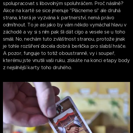
spolupracovat s libovolným spoluhráčem. Proč násilně?
Akce na kartě se sice jmenuje "Plácneme si" ale druhá
strana, která je vyzvána k partnerství, nemá právo
odmítnout. To je asi jako by vám někdo vymáchal hlavu v
záchodě a vy si s ním pak šli dát cígo a vesele se u toho
smáli. No, nechám tuto zvláštnost stranou, protože jinak
je tohle rozšíření docela dobrá berlička pro slabší hráče.
A pozor, funguje to totiž oboustranně, vy i soupeř,
kterému jste vnutili vaši ruku, získáte na konci etapy body
z nejsilnější karty toho druhého.