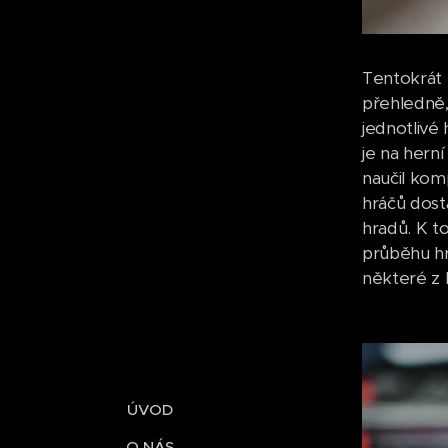
Tentokrát 
přehledně,
jednotlivé
je na hern
naučil kom
hráčů dosta
hradů. K t
průběhu hr
některé z 
ÚVOD
O NÁS