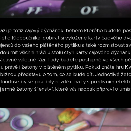
fází je totiž čajový dýchánek, během kterého budete po
hlého Kloboučníka, dobírat si vyložené karty čajového dýc
jenců do vašeho plátěného pytlíku a také rozmisťovat své
dou mít všichni hráči u stolu čtyři karty čajového dýchá
ábavné válečné fázi. Tady budete postupně ve všech pěti
u právě i žetony v plátěném pytlíku. Pokud znáte hru
Kv
ibližnou představu o tom, co se bude dít. Jednotlivé že
dnoduše by se pak daly rozdělit na ty s pozitivním efekte
íjemné žetony šílenství, které vás naopak připraví o umís