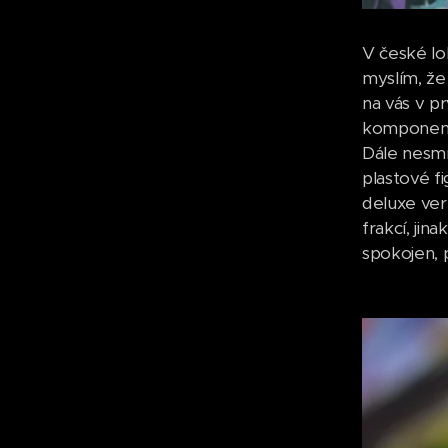
V české lo
myslím, že
na vás v p
komponenty
Dále nesmí
plastové f
deluxe ver
frakcí, jin
spokojen, 