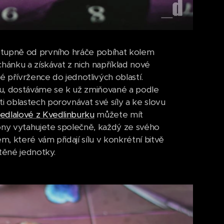
stupně od prvního hráče pobíhat kolem
hánku a získávat z nich například nové
 přívržence do jednotlivých oblastí.
nku, dostáváme se k už zmiňované a podle
 oblastech porovnávat své síly a ke slovu
edlalové z Kvedlinburku
můžete mít
tony vytahujete společně, každý ze svého
m, které vám přidají sílu v konkrétní bitvě
těné jednotky.