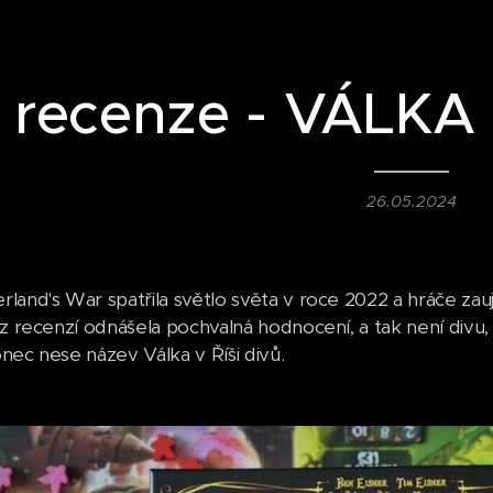
recenze - VÁLKA 
26.05.2024
land's War spatřila světlo světa v roce 2022 a hráče zauj
 z recenzí odnášela pochvalná hodnocení, a tak není divu
nec nese název Válka v Říši divů.