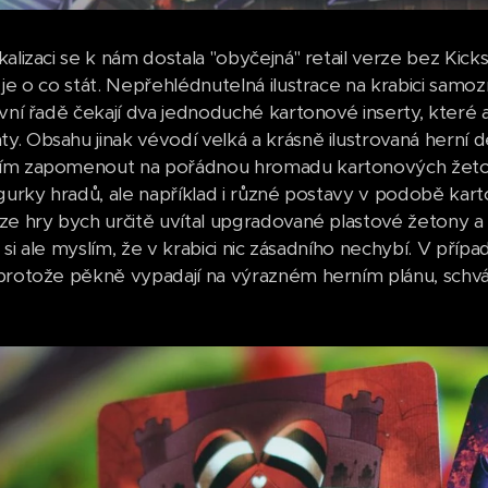
kalizaci se k nám dostala "obyčejná" retail verze bez Kick
 je o co stát. Nepřehlédnutelná ilustrace na krabici sam
rvní řadě čekají dva jednoduché kartonové inserty, kter
. Obsahu jinak vévodí velká a krásně ilustrovaná herní 
m zapomenout na pořádnou hromadu kartonových žetonů,
igurky hradů, ale například i různé postavy v podobě ka
ze hry bych určitě uvítal upgradované plastové žetony a t
ak si ale myslím, že v krabici nic zásadního nechybí. V příp
protože pěkně vypadají na výrazném herním plánu, schvá