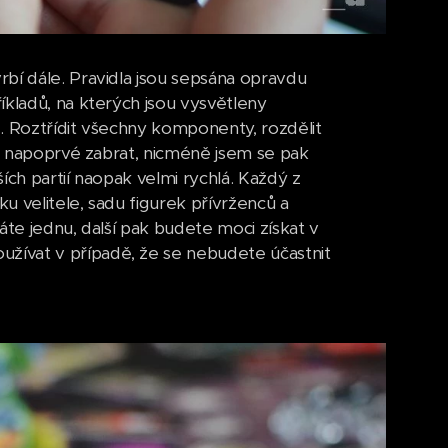
bí dále. Pravidla jsou sepsána opravdu
íkladů, na kterých jsou vysvětleny
d. Roztřídit všechny komponenty, rozdělit
lo napoprvé zabrat, nicméně jsem se pak
ích partií naopak velmi rychlá. Každý z
ku velitele, sadu figurek přívrženců a
áte jednu, další pak budete moci získat v
žívat v případě, že se nebudete účastnit