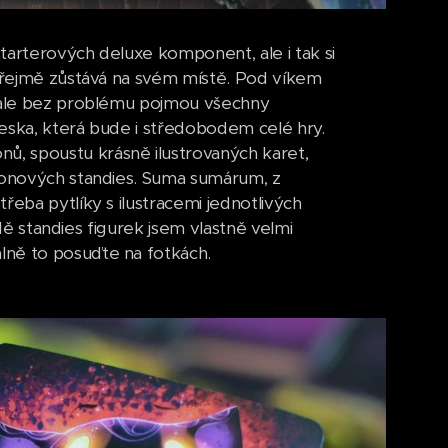
starterových deluxe komponent, ale i tak si
ozřejmě zůstává na svém místě. Pod víkem
é ale bez problému pojmou všechny
deska, která bude i středobodem celé hry.
 spoustu krásně ilustrovaných karet,
rtonových standies. Suma sumárum, z
řeba pytlíky s ilustracemi jednotlivých
adě standies figurek jsem vlastně velmi
lně to posuďte na fotkách.