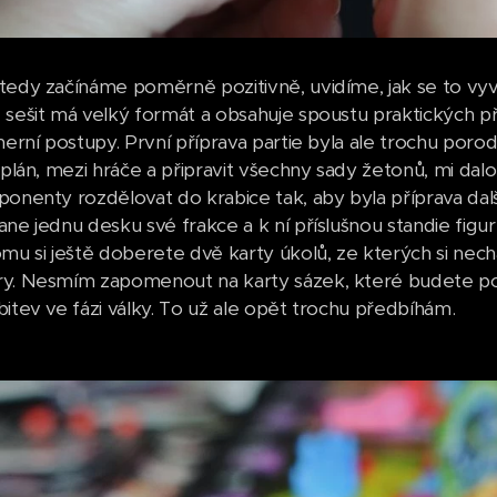
tedy začínáme poměrně pozitivně, uvidíme, jak se to vyvr
 sešit má velký formát a obsahuje spoustu praktických př
 herní postupy. První příprava partie byla ale trochu poro
í plán, mezi hráče a připravit všechny sady žetonů, mi da
ponenty rozdělovat do krabice tak, aby byla příprava dalš
ne jednu desku své frakce a k ní příslušnou standie figur
omu si ještě doberete dvě karty úkolů, ze kterých si nech
y. Nesmím zapomenout na karty sázek, které budete pou
bitev ve fázi války. To už ale opět trochu předbíhám.