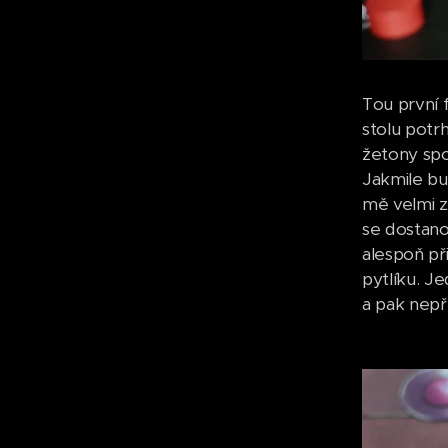
Tou první 
stolu potr
žetony spo
Jakmile bu
mě velmi z
se dostano
alespoň př
pytlíku. Je
a pak nepř