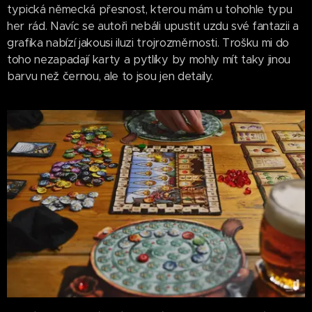
typická německá přesnost, kterou mám u tohohle typu
her rád. Navíc se autoři nebáli upustit uzdu své fantazii a
grafika nabízí jakousi iluzi trojrozměrnosti. Trošku mi do
toho nezapadají karty a pytlíky by mohly mít taky jinou
barvu než černou, ale to jsou jen detaily.