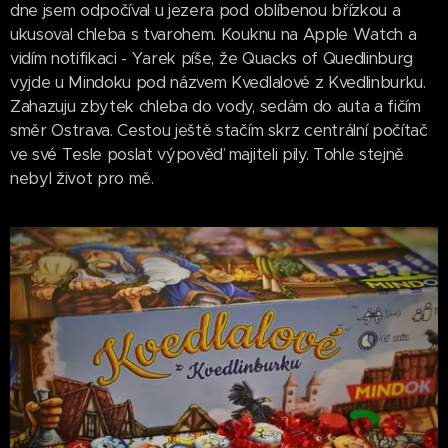
dne jsem odpočíval u jezera pod oblíbenou břízkou a
ukusoval chleba s tvarohem. Kouknu na Apple Watch a
vidím notifikaci - Yarek píše, že Quacks of Quedlinburg
vyjde u Mindoku pod názvem Kvedlalové z Kvedlinburku.
Zahazuju zbytek chleba do vody, sedám do auta a fičím
směr Ostrava. Cestou ještě stačím skrz centrální počítač
ve své Tesle poslat výpověď majiteli pily. Tohle stejně
nebyl život pro mě.