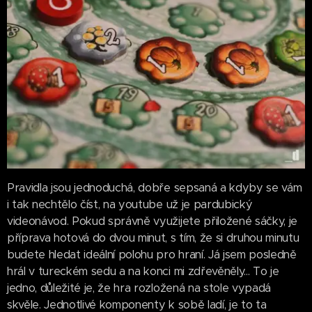
Pravidla jsou jednoduchá, dobře sepsaná a kdyby se vám
i tak nechtělo číst, na youtube už je pardubický
videonávod. Pokud správně využijete přiložené sáčky, je
příprava hotová do dvou minut, s tím, že si druhou minutu
budete hledat ideální polohu pro hraní. Já jsem posledně
hrál v tureckém sedu a na konci mi zdřevěněly... To je
jedno, důležité je, že hra rozložená na stole vypadá
skvěle. Jednotlivé komponenty k sobě ladí, je to ta