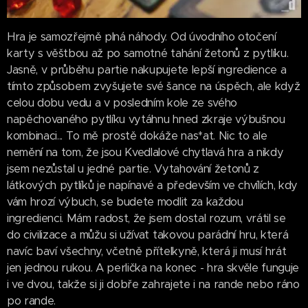
Hra je samozřejmě plná náhody. Od úvodního otočení
karty s věštbou až po samotné tahání žetonů z pytlíku.
Jasně, v průběhu partie nakupujete lepší ingredience a
tímto způsobem zvyšujete své šance na úspěch, ale když
celou dobu vedu a v posledním kole ze svého
napěchovaného pytlíku vytáhnu hned zkraje výbušnou
kombinaci... To mě prostě dokáže nas*at. Nic to ale
nemění na tom, že jsou Kvedlalové chytlavá hra a nikdy
jsem nezůstal u jedné partie. Vytahování žetonů z
látkových pytlíků je napínavé a především ve chvílích, kdy
vám hrozí výbuch, se budete modlit za každou
ingredienci. Mám radost, že jsem dostal rozum, vrátil se
do civilizace a můžu si užívat takovou parádní hru, která
navíc baví všechny, včetně přítelkyně, která ji musí hrát
jen jednou rukou. A perlička na konec - hra skvěle funguje
i ve dvou, takže si ji dobře zahrajete i na rande nebo ráno
po rande.