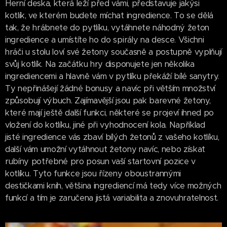
Herní deska, která leží před vámi, představuje jakýsi
kotlík, ve kterém budete míchat ingredience. To se dělá
tak, že hrábnete do pytlíku, vytáhnete náhodný žeton
ingredience a umístíte ho do spirály na desce. Všichni
hráči u stolu loví své žetony současně a postupně vyplňují
svůj kotlík. Na začátku hry disponujete jen několika
ingrediencemi a hlavně vám v pytlíku překáží bílé sanytry.
Ty nepřinášejí žádné bonusy a navíc při větším množství
způsobují výbuch. Zajímavější jsou pak barevné žetony,
které mají ještě další funkci, některé se projeví ihned po
vložení do kotlíku, jiné při vyhodnocení kola. Například
jisté ingredience vás zbaví bílých žetonů z vašeho kotlíku,
další vám umožní vytáhnout žetony navíc, nebo získat
rubíny potřebné pro posun vaší startovní pozice v
kotlíku. Tyto funkce jsou řízeny oboustrannými
destičkami knih, většina ingrediencí má tedy více možných
funkcí a tím je zaručena jistá variabilita a znovuhratelnost.