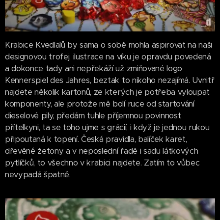
Krabice Kvedlalů by sama o sobě mohla aspirovat na naši
designovou trofej, ilustrace na víku je opravdu povedená
a dokonce tady ani nepřekáží už zmiňované logo
Kennerspiel des Jahres, beztak to nikoho nezajímá. Uvnitř
najdete několik kartonů, ze kterých je potřeba vyloupat
komponenty, ale protože mě bolí ruce od startování
dieselové pily, předám tuhle příjemnou povinnost
přítelkyni, ta se toho ujme s grácií, i když je jednou rukou
připoutaná k topení. Česká pravidla, balíček karet,
dřevěné žetony a v neposlední řadě i sadu látkových
pytlíčků, to všechno v krabici najdete. Zatím to vůbec
nevypadá špatně.