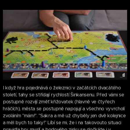
I když hra pojednává o železnici v začátcích dvacátého
století, tahy se střídají rychlostí Šinkansenu. Před vámi se
postupně rozvíjí změť křižovatek (hlavně ve čtyřech
hráčích), města se postupně napojují a všechno vyvrcholí
zvoláním "mám!". "Sakra a mě už chyběly jen dvě kolejnice
a měl bych to taky!" Líbí se mi, že i na takovouto situaci
pravidla hry myslí a bodového zisku se dočkáte i v