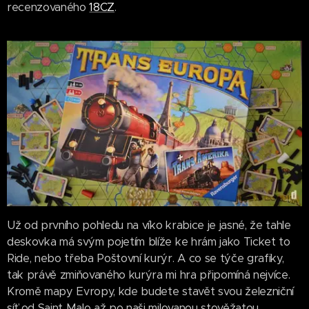
recenzovaného
18CZ
.
Už od prvního pohledu na víko krabice je jasné, že tahle
deskovka má svým pojetím blíže ke hrám jako Ticket to
Ride, nebo třeba Poštovní kurýr. A co se týče grafiky,
tak právě zmiňovaného kurýra mi hra připomíná nejvíce.
Kromě mapy Evropy, kde budete stavět svou železniční
síť od Saint Malo až po naši milovanou stověžatou