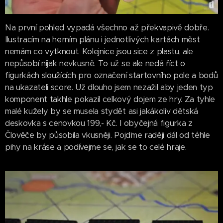
Na první pohled vypadá všechno až překvapivě dobře.
Ilustracím na herním plánu i jednotlivých kartách měst
nemám co vytknout. Kolejnice jsou sice z plastu, ale
nepůsobí nijak nevkusně. To už se ale nedá říct o
figurkách sloužících pro označení startovního pole a bodů
na ukazateli score. Už dlouho jsem nezažil aby jeden typ
komponent takhle pokazil celkový dojem ze hry. Za tyhle
malé kužely by se musela stydět asi jakákoliv dětská
deskovka s cenovkou 199,- Kč. I obyčejná figurka z
Člověče by působila vkusněji. Pojďme raději dál od téhle
pihy na kráse a podívejme se, jak se to celé hraje.