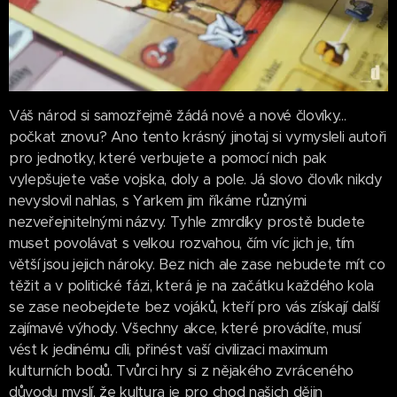
Váš národ si samozřejmě žádá nové a nové človíky...
počkat znovu? Ano tento krásný jinotaj si vymysleli autoři
pro jednotky, které verbujete a pomocí nich pak
vylepšujete vaše vojska, doly a pole. Já slovo človík nikdy
nevyslovil nahlas, s Yarkem jim říkáme různými
nezveřejnitelnými názvy. Tyhle zmrdíky prostě budete
muset povolávat s velkou rozvahou, čím víc jich je, tím
větší jsou jejich nároky. Bez nich ale zase nebudete mít co
těžit a v politické fázi, která je na začátku každého kola
se zase neobejdete bez vojáků, kteří pro vás získají další
zajímavé výhody. Všechny akce, které provádíte, musí
vést k jedinému cíli, přinést vaší civilizaci maximum
kulturních bodů. Tvůrci hry si z nějakého zvráceného
důvodu myslí, že kultura je pro chod našich dějin