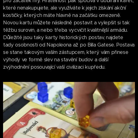
pro začátek hry. Hratelnost pak spočívá v dobírání karet,
které nenakupujete, ale využíváte k jejich získání akční
kostičky, kterých máte hlavně na začátku omezeně.
Novou kartu můžete následně postavit a vylepšit si tak
těžbu surovin, a nebo třeba vycvičit kvalitnější armádu.
Důležité jsou taky karty historických postav, najdete
tady osobnosti od Napoleona až po Billa Gatese. Postava
se stane takovým vaším zástupcem, který vám přinese
výhody ve formě slev na stavění budov a další
zvýhodnění posouvající vaší civilizaci kupředu.