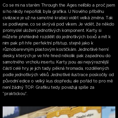
Co se mi na starém Through the Ages nelíbilo a proč jsem
si ho nikdy nepořídil, byla grafika. U Nového příběhu
civilizace je už na samotné krabici vidět velká změna. Tak
se podívejme, co se skrývá pod víkem. Je vidět, že někdo
promyslel uložení jednotlivých komponent. Karty si
můžete přehledně rozdělit do jednotlivých boxů a mít k
nim pak při hře perfektní přístup, stejně jako k
různobarevným plastovým kostičkám. Jednotlivé herní
desky, kterých je ve hře hned několik pak zapadnou do
samotného vrcholu insertu. Karty jsou asi nejvýraznější
částí celé hry, je jich tady pěkná hromada, rozdělených
podle jednotlivých věků. Jednotlivé ilustrace poskočily od
původní edice o velký kus dopředu, ale pořád to pro mě
není žádný TOP. Grafiku tedy považuji spíše za
"praktickou".