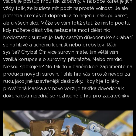
všude je postup hrou tak zábavný. V nabídce karet je jich
vždy tolik, že budete mít pocit naprosté volnosti. Je ale
potřeba přemýšlet dopředu a to nejen u nákupu karet,
ale u všech akcí. Může se vám totiž stát, že místo pocitu,
kdy můžete dělat vše, nebudete moct dělat nic.
Nedostatek surovin je tady častým důvodem ke škrábání
se na hlavě a tichému klení. A nebo přebytek. Rádi
syslíte? Chyba! Čím více surovin máte, tím větší vám
vzniká korupce a o suroviny přicházíte. Nebo zmrdíci.
Nejsou spokojeni? No tak to v daném kole zapomeňte na
produkci nových surovin. Tahle hra vás prostě nevodí za
ruku, jako jiné uzavřenější deskovky. I když je to léty
prověřená klasika a v nové verzi je takřka dovedena k
dokonalosti, nejedná se rozhodně o hru pro začátečníky.