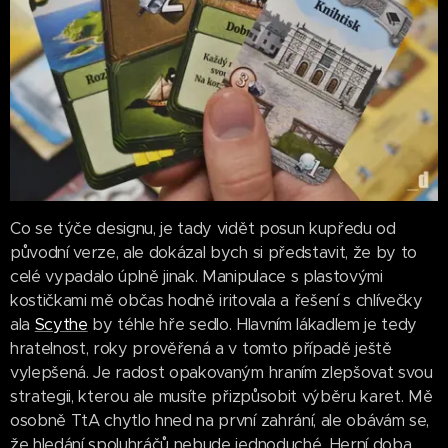
Co se týče designu, je tady vidět posun kupředu od
původní verze, ale dokázal bych si představit, že by to
celé vypadalo úplně jinak. Manipulace s plastovými
kostičkami mě občas hodně iritovala a řešení s chlívečky
ala
Scythe
by téhle hře sedlo. Hlavním lákadlem je tedy
hratelnost, roky prověřená a v tomto případě ještě
vylepšená. Je radost opakovaným hraním zlepšovat svou
strategii, kterou ale musíte přizpůsobit výběru karet. Mě
osobně TtA chytlo hned na první zahrání, ale obávám se,
že hledání spoluhráčů nebude jednoduché. Herní doba