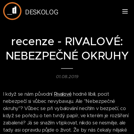
DESKOLOG
recenze - RIVALOVÉ:
NEBEZPEČNÉ OKRUHY
01.08.2019
I když se nám původní
Rivalové
hodně líbili, pocit
nebezpečí si vůbec nevybavuju. Ale "Nebezpečné
okruhy"? Vůbec se při vybalování necítím v bezpečí, co
když se pořežu o ten tvrdý papír, ve kterém je rozšíření
zabalené? Já se snažím vtipkovat, nikdo se nesměje, ale
tady asi opravdu půjde o život. Že by nás čekaly nějaké