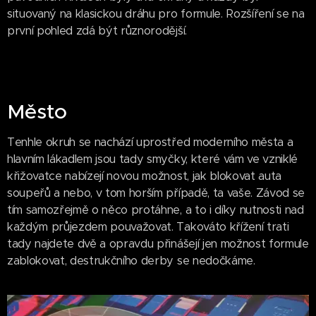
situovaný na klasickou dráhu pro formule. Rozšíření se na
první pohled zdá být různorodější.
Město
Tenhle okruh se nachází uprostřed moderního města a
hlavním lákadlem jsou tady smyčky, které vám ve vzniklé
křižovatce nabízejí novou možnost, jak blokovat auta
soupeřů a nebo, v tom horším případě, ta vaše. Závod se
tím samozřejmě o něco protáhne, a to i díky nutnosti nad
každým průjezdem pouvažovat. Takováto křížení trati
tady najdete dvě a opravdu přinášejí jen možnost formule
zablokovat, destrukčního derby se nedočkáme.