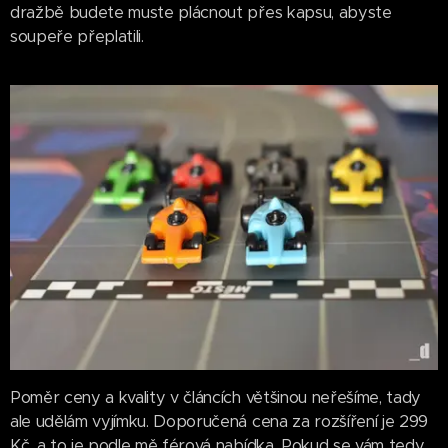
dražbě budete muste plácnout přes kapsu, abyste
soupeře přeplatili.
Poměr ceny a kvality v článcích většinou neřešíme, tady
ale udělám vyjímku. Doporučená cena za rozšíření je 299
Kč, a to je podle mě férová nabídka. Pokud se vám tedy