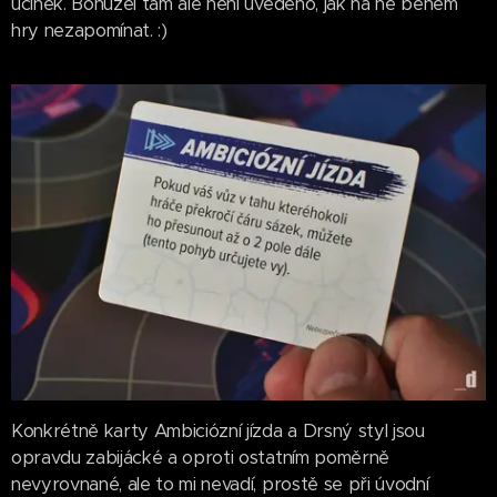
účinek. Bohužel tam ale není uvedeno, jak na ně během
hry nezapomínat. :)
Konkrétně karty Ambiciózní jízda a Drsný styl jsou
opravdu zabijácké a oproti ostatním poměrně
nevyrovnané, ale to mi nevadí, prostě se při úvodní