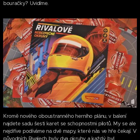
bouračky? Uvidíme.
Kromě nového oboustranného herního plánu, v balení
najdete sadu šesti karet se schopnostmi pilotů. My se ale
nejdříve podíváme na dvě mapy, které nás ve hře čekají. V
původních Rivalech byly dva okruhy a každý byl