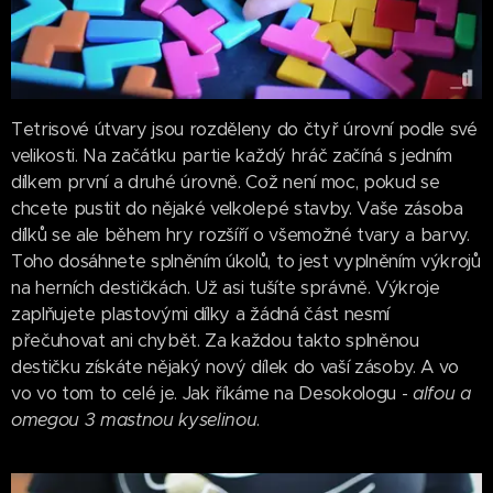
Tetrisové útvary jsou rozděleny do čtyř úrovní podle své
velikosti. Na začátku partie každý hráč začíná s jedním
dílkem první a druhé úrovně. Což není moc, pokud se
chcete pustit do nějaké velkolepé stavby. Vaše zásoba
dílků se ale během hry rozšíří o všemožné tvary a barvy.
Toho dosáhnete splněním úkolů, to jest vyplněním výkrojů
na herních destičkách. Už asi tušíte správně. Výkroje
zaplňujete plastovými dílky a žádná část nesmí
přečuhovat ani chybět. Za každou takto splněnou
destičku získáte nějaký nový dílek do vaší zásoby. A vo
vo vo tom to celé je. Jak říkáme na Desokologu -
alfou a
omegou 3 mastnou kyselinou
.