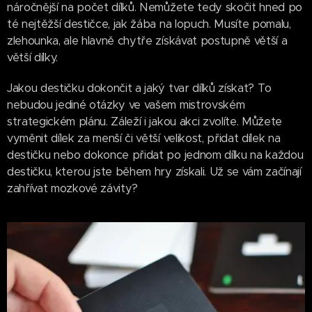
náročnější na počet dílků. Nemůžete tedy skočit hned po
té nejtěžší destičce, jak žába na lopuch. Musíte pomalu,
zlehounka, ale hlavně chytře získávat postupně větší a
větší dílky.
Jakou destičku dokončit a jaký tvar dílků získat? To
nebudou jediné otázky ve vašem mistrovském
strategickém plánu. Záleží i jakou akci zvolíte. Můžete
vyměnit dílek za menší či větší velikost, přidat dílek na
destičku nebo dokonce přidat po jednom dílku na každou
destičku, kterou jste během hry získali. Už se vám začínají
zahřívat mozkové závity?