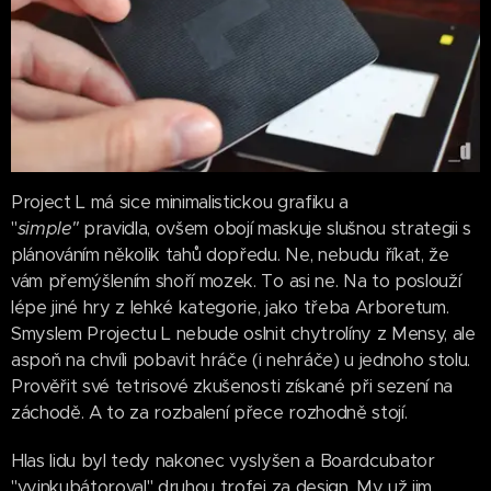
Project L má sice minimalistickou grafiku a
"
simple"
pravidla, ovšem obojí maskuje slušnou strategii s
plánováním několik tahů dopředu. Ne, nebudu říkat, že
vám přemýšlením shoří mozek. To asi ne. Na to poslouží
lépe jiné hry z lehké kategorie, jako třeba Arboretum.
Smyslem Projectu L nebude oslnit chytrolíny z Mensy, ale
aspoň na chvíli pobavit hráče (i nehráče) u jednoho stolu.
Prověřit své tetrisové zkušenosti získané při sezení na
záchodě. A to za rozbalení přece rozhodně stojí.
Hlas lidu byl tedy nakonec vyslyšen a Boardcubator
"vyinkubátoroval" druhou trofej za design. My už jim