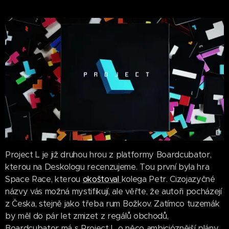
Project L je již druhou hrou z platformy Boardcubator,
kterou na Deskologu recenzujeme. Tou první byla hra
Space Race, kterou
okoštoval
kolega Petr. Cizojazyčné
názvy vás možná mystifikují, ale věřte, že autoři pocházejí
z Česka, stejně jako třeba rum Božkov. Zatímco tuzemák
by měl do pár let zmizet z regálů obchodů,
Boardcubator má s Project L o něco ambicióznější plány.