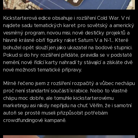
Kickstarterová edice obsahuje i rozšíření Cold War. V ní
najdete sadu tematických karet pro sovětský a americký
vesmírný program, novou misi, nové destičky projektů a
hlavně krásné obří figurky raket Saturn V a N-1... Které
bohužel opět slouží jen jako ukazatel na bodové stupnici.
Pokud si do hry rozšíření přidáte, pravidla se v podstatě
nemění, nové řídící karty nahradí ty stávající a získáte dvě
nové možnosti tematické přípravy.
Mírně řečeno jsem z rozšíření rozpačitý a vůbec nechápu
proč není standartní součástí krabice. Nebo to vlastně
chápu moc dobře, ale tomuhle kickstarterovému
marketingu asi nikdy nepřijdu na chuť. Věřím, že i samotní
autoři se prostě museli přizpůsobit potřebám
crowdfundingové kampaně.