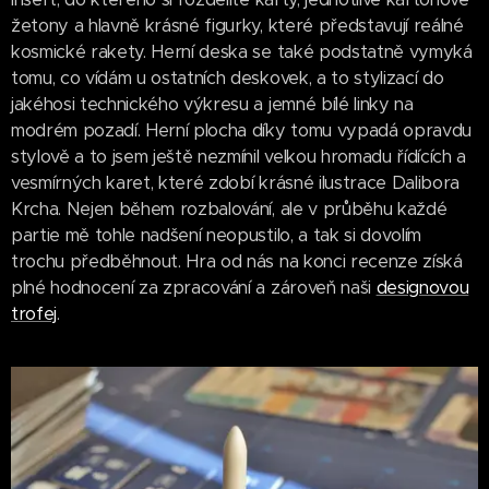
žetony a hlavně krásné figurky, které představují reálné
kosmické rakety. Herní deska se také podstatně vymyká
tomu, co vídám u ostatních deskovek, a to stylizací do
jakéhosi technického výkresu a jemné bílé linky na
modrém pozadí. Herní plocha díky tomu vypadá opravdu
stylově a to jsem ještě nezmínil velkou hromadu řídících a
vesmírných karet, které zdobí krásné ilustrace Dalibora
Krcha. Nejen během rozbalování, ale v průběhu každé
partie mě tohle nadšení neopustilo, a tak si dovolím
trochu předběhnout. Hra od nás na konci recenze získá
plné hodnocení za zpracování a zároveň naši
designovou
trofej
.