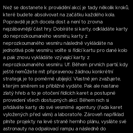
Než se dostanete k provádění akcí, je tady několik kroků,
které budete absolvovat na začátku každého kola.
Popravdě je jich docela dost a není to zrovna
nejzábavnější část hry. Dobíráte si karty, odkládáte karty
do neprozkoumaného vesmíru, karty z
neprozkoumaného vesmíru následně vykládáte na
jednotlivá pole vesmíru, volíte si řídící kartu pro dané kolo
a pak znovu vykládáte vzývající karty z
neprozkoumaného vesmíru. Uf. Během prvních partií, kdy
ještě nemůžete mít připravenou žádnou konkrétní
strategii, je to poměrně ubíjející. Vlastně jen zvažujete,
kterým směrem se přibližně vydáte. Pak ale nastane
zlatý hřeb a to je otočení řídících karet a postupné
provedení všech dostupných akcí. Během nich si
přidáváte karty do své vesmírné agentury (řada karet
vyložených před vámi) a laboratoře. Zároveň například
plníte projekty na levé straně herního plánu, vysíláte své
astronauty na odpalovací rampu a následně do