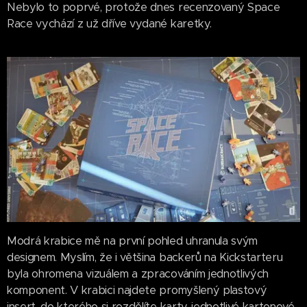
Nebylo to poprvé, protože dnes recenzovaný Space
Race vychází z už dříve vydané karetky.
Modrá krabice mě na první pohled uhranula svým
designem. Myslím, že i většina backerů na Kickstarteru
byla ohromena vizuálem a zpracováním jednotlivých
komponent. V krabici najdete promyšlený plastový
insert, do kterého si rozdělíte karty, jednotlivé kartonové