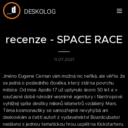
DESKOLOG
recenze - SPACE RACE
11.07.2021
Jméno Eugene Cernan vám možná nic neříká, ale věřte, že
se jedná o posledního člověka, který stál na povrchu
měsíce. Od mise Apollo 17 už uplynulo skoro 50 let a v
současné době národní vesmírné agentury i filantropové
vyhlížejí spíše desítky milionů kilometrů vzdálený Mars.
Téma kosmonautiky se samozřejmě nevyhýbá ani
deskovkám a čeští autoři z vydavatelství Boardcubator
nedávno s jednou tematickou hrou uspěli na Kickstarteru.