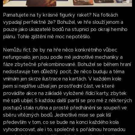
Pamatujete na ty krásné figurky raket? Na fotkách
vypadají perfektně že? Bohužel, ve hře slouží jenom a
pouze jako ukazatelé bodů na stupnici po okraji herního
plánu. Tohle zjištění mě moc nepotěšilo.
Nemůžu říct, že by na hře něco konkrétního vůbec
nefungovalo, jen jsou podle mě jednotlivé mechaniky a
fáze zbytečně překombinované. Bohužel se během hraní
nedostavuje ten důležitý pocit, že něco buduju a téma
vnímám jen skrze ilustrace na kartách. V každém kole
jsem si nejdříve užíval jen prostřední část, ve které
provádíte akce na základě vyložené řídící karty, zbytek
mě spíš ubíjel. S každou další partií se pro mě z některých
postupů stala rutina a prosté předhánění se soupeři ve
sběru vítězných bodů. Jednotlivé mise se pak liší
především v tom, co se bude na konci každého kola
vyhodnocovat, ale i to, společně s pořádnou hromadou