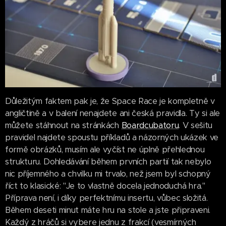
Důležitým faktem pak je, že Space Race je kompletně v
angličtině a v balení nenajdete ani česká pravidla. Ty si ale
můžete stáhnout na stránkách
Boardcubatoru
. V sešitu
pravidel najdete spoustu příkladů a názorných ukázek ve
formě obrázků, musím ale vyčíst ne úplně přehlednou
strukturu. Dohledávání během prvních partií tak nebylo
nic příjemného a chvilku mi trvalo, než jsem byl schopný
říct to klasické: "Je to vlastně docela jednoduchá hra."
Příprava není, i díky perfektnímu insertu, vůbec složitá.
Během deseti minut máte hru na stole a jste připraveni.
Každý z hráčů si vybere jednu z frakcí (vesmírných