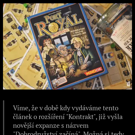
Víme, že v době kdy vydáváme tento
článek o rozšíření "Kontrakt", již vyšla
novější expanze s názvem
"
Dobrodružství začíná
". Možná si tedy