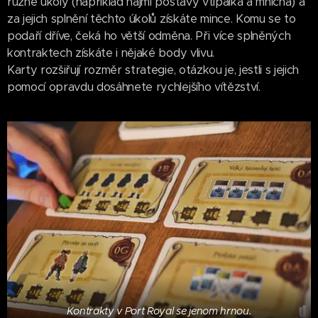
různé úkoly (například najmi postavy vtipálka a mnicha) a
za jejich splnění těchto úkolů získáte mince. Komu se to
podaří dříve, čeká ho větší odměna. Při více splněných
kontraktech získáte i nějaké body vlivu.
Karty rozšiřují rozměr strategie, otázkou je, jestli s jejich
pomocí opravdu dosáhnete rychlejšího vítězství.
Kontrakty v Port Royal se jenom hrnou.