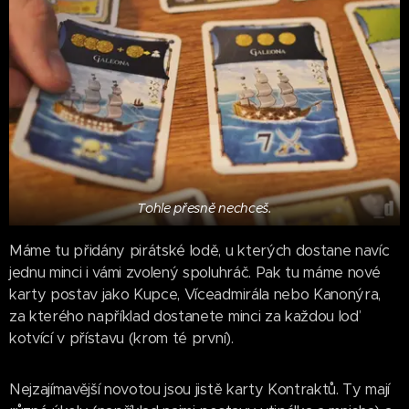
Tohle přesně nechceš.
Máme tu přidány pirátské lodě, u kterých dostane navíc
jednu minci i vámi zvolený spoluhráč. Pak tu máme nové
karty postav jako Kupce, Víceadmirála nebo Kanonýra,
za kterého například dostanete minci za každou loď
kotvící v přístavu (krom té první).
Nejzajímavější novotou jsou jistě karty Kontraktů. Ty mají