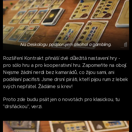
Na Deskologu podporujem alkohol a gambling.
Rozšíření Kontrakt přináší dvě důležitá nastavení hry -
pro sólo hru a pro kooperativní hru. Zapomeňte na obojí.
Nejsme žádní nerdi bez kamarádů, co žijou sami, ani
podělaní pacifisti. Jsme drsní piráti, kteří pijou rum z lebek
svých nepřátel. Žádáme si krev!
Proto zde budu psát jen o novotách pro klasickou, tu
"drsňáckou", verzi.