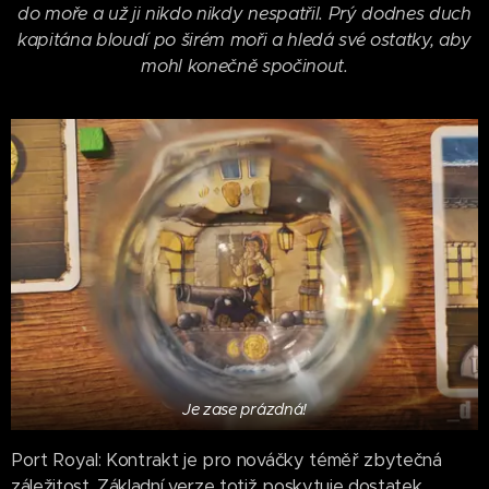
do moře a už ji nikdo nikdy nespatřil. Prý dodnes duch
kapitána bloudí po širém moři a hledá své ostatky, aby
mohl konečně spočinout.
Je zase prázdná!
Port Royal: Kontrakt je pro nováčky téměř zbytečná
záležitost. Základní verze totiž poskytuje dostatek