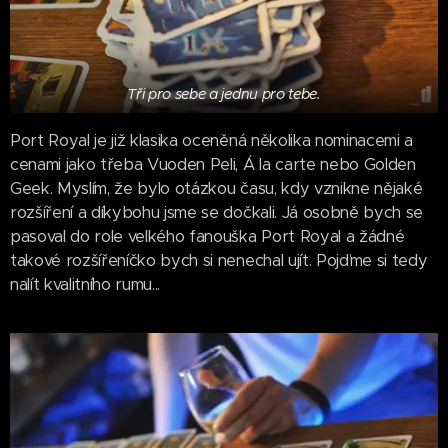
Tři pro sebe a jednu pro tebe.
Port Royal je již klasika oceněná několika nominacemi a
cenami jako třeba Vuoden Peli, Á la carte nebo Golden
Geek. Myslím, že bylo otázkou času, kdy vznikne nějaké
rozšíření a díkybohu jsme se dočkali. Já osobně bych se
pasoval do role velkého fanouška Port Royal a žádné
takové rozšířeníčko bych si nenechal ujít. Pojďme si tedy
nalít kvalitního rumu...