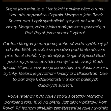
Stejně jako minule, si i tentokrát povíme něco o rumu.
Hrou nás doprovázel Captain Morgan a jeho Black
Spiced rum. Lepší symbolické spojení, než kapitán
Henry Morgan, známý jako mořeplavec a guvernér, a
Port Royal, jsme nemohli vybrat.
Captain Morgan je rum jamajského původu vyráběný již
od roku 1944. Ve světě se prodává pod tímto názvem
přes tucet druhů. Nejznámější je Original Spiced Gold,
jenže my jsme si otevřeli temnější druh zvaný Black
Spiced. Hlavní surovinou je samozřejmě melasa, koření a
bylinky. Melasa je prvotřídní kvality tzv. BlackStrap. Celé
to pak zraje k dokonalosti v dvakrát pálených
dubových sudech.
Podle legendy byla rakev spolu s ostatky Morgana
pohřbena roku 1866 na břehu Jamajky, v přístavu Port
Royal. Při jednom silnějším zemětřesení se rakev uvolnila