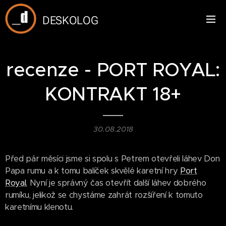
DESKOLOG
recenze - PORT ROYAL:
KONTRAKT 18+
30.08.2018
Před pár měsíci jsme si spolu s Petrem otevřeli láhev Don
Papa rumu a k tomu balíček skvělé karetní hry
P
ort
Royal.
Nyní je správný čas otevřít další láhev dobrého
rumíku, jelikož se chystáme zahrát rozšíření k tomuto
karetnímu klenotu.