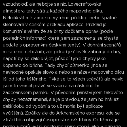
vzducholoď, ale nebojte se nic, Lovecraftovská
atmosféra tady sálá z každého mapového dílku.
Několikrát mě z imerze vytrhne překlep, nebo špatné
skloňování v českém překladu aplikace. Překlad je
komunitní a věřím, že se brzy dočkáme oprav (podle
posledních informací, které jsem zaznamenal, se chystá
update s opravenými českými texty). V dohrání scénářů
mi sice nic nebránilo, ale pokud je člověk zabraný do hry,
napětí by se dalo krájet, působí tyhle chyby jako
kopanec do břicha. Tady chybí písmenko, jinde se
nevhodně opakuje slovo a nebo se název mapového dílku
liší od toho tištěného. Týká se to všech scénářů ale nejvíc
jsem to vnímal právě ve vlaku a na následujícím
zaoceánském parníku. V původním panství jsem takovéto
chyby nezaznamenal, ale je pravdou, že jsem ho hrál až
delší dobu od vydání a to už mohla být aplikace
vyčištěná. Zpátky ale do Arkhamského expresu, kde se
ztrácí lidi a objevují časoprostorové trhliny. Obtížnost je
podle autorů vyšší, podle mě spíše stejná jako v případě