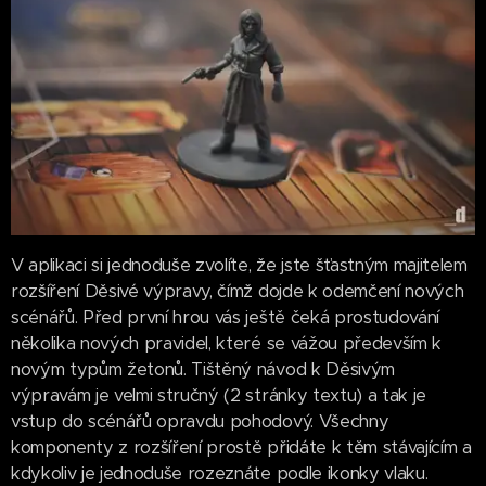
V aplikaci si jednoduše zvolíte, že jste šťastným majitelem
rozšíření Děsivé výpravy, čímž dojde k odemčení nových
scénářů. Před první hrou vás ještě čeká prostudování
několika nových pravidel, které se vážou především k
novým typům žetonů. Tištěný návod k Děsivým
výpravám je velmi stručný (2 stránky textu) a tak je
vstup do scénářů opravdu pohodový. Všechny
komponenty z rozšíření prostě přidáte k těm stávajícím a
kdykoliv je jednoduše rozeznáte podle ikonky vlaku.