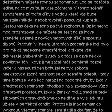
deštníčkem můžete rovnou zapomenout. Loď se potápí a
jediné, na co myslíte, je vaše záchrana. V tomto scénáři
samozřejmě zúročíte dílky s vodou, která vás bude
neustále (někdy i nedobrovolně) posouvat kupředu.
Cestou vás čeká nejedno palčivé rozhodnutí. Opět nechci
moc prozrazovat, ale můžete se těšit na zajímavé
scenérie složené z nových mapových dílků a spoustu
dialogů. Putování v (nejen) útrobách zaoceánské lodi bylo
pro mě až nečekaně atmosférické, aplikace vše
dokresluje ambientními zvuky a občas se ozve nějaký
zlověstný tón. I když jsme začali hrát poměrně pozdě
večer a následující den bohužel nebyla sobota,
neexistovala žádná možnost se od scénáře odlepit. I tady
jsme bohužel v aplikaci narazili na podobné chyby jako v
předchozích scénářích (chodba x hala, zavazadlový vůz x
přepravní prostor, mužský x ženský rod...), snad se tedy
slibovaných oprav dočkáme co nejdříve a vy si tak hru
užijete v perfektní kondici. Protože já jinak nemám co
vytknout, všechny scénáře jsem si užil a doufám, že to