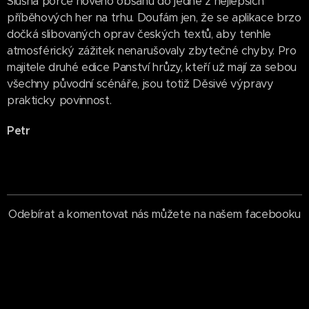
Slušná porce nového obsahu do jedné z nejlepších
příběhových her na trhu. Doufám jen, že se aplikace brzo
dočká slibovaných oprav českých textů, aby tenhle
atmosférický zážitek nenarušovaly zbytečné chyby. Pro
majitele druhé edice Panství hrůzy, kteří už mají za sebou
všechny původní scénáře, jsou totiž Děsivé výpravy
prakticky povinnost.
Petr
Odebírat a komentovat nás můžete na našem facebooku