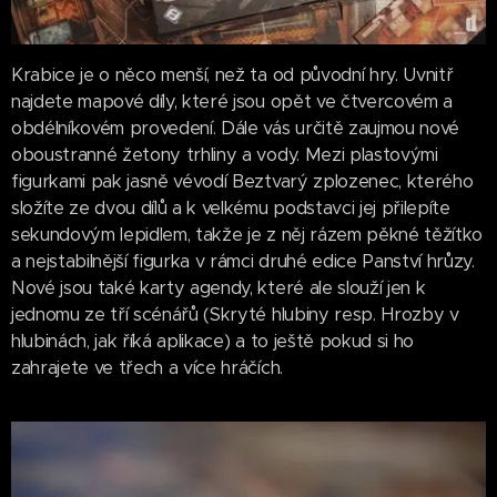
Krabice je o něco menší, než ta od původní hry. Uvnitř
najdete mapové díly, které jsou opět ve čtvercovém a
obdélníkovém provedení. Dále vás určitě zaujmou nové
oboustranné žetony trhliny a vody. Mezi plastovými
figurkami pak jasně vévodí Beztvarý zplozenec, kterého
složíte ze dvou dílů a k velkému podstavci jej přilepíte
sekundovým lepidlem, takže je z něj rázem pěkné těžítko
a nejstabilnější figurka v rámci druhé edice Panství hrůzy.
Nové jsou také karty agendy, které ale slouží jen k
jednomu ze tří scénářů (Skryté hlubiny resp. Hrozby v
hlubinách, jak říká aplikace) a to ještě pokud si ho
zahrajete ve třech a více hráčích.