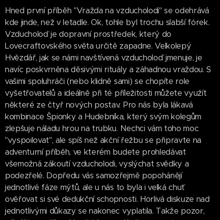
Hned první příběh "Vražda na vzducholodi" se odehrává
kde jinde, než v letadle. Ok, tohle byl trochu slabší fórek.
Vzducholoď je dopravní prostředek, který do
Lovecraftovského světa určitě zapadne. Velkolepý
Hvězdář, jak se námi navštívená vzducholoď jmenuje, je
navíc poskvrněna děsivými rituály a záhadnou vraždou. S
vašimi spoluhráči (nebo klidně sami) se chopíte role
vyšetřovatelů a ideálně při té příležitosti můžete využít
některé ze čtyř nových postav. Pro nás byla lákavá
kombinace Špionky a Hudebníka, který svým kolegům
zlepšuje náladu hrou na trubku. Nechci vám toho moc
"vyspoilovat", ale spíš než akční řežbu se připravte na
adventurní příběh, ve kterém budete prohledávat
všemožná zákoutí vzducholodi, vyslýchat svědky a
podezřelé. Dopředu vás samozřejmě popohánějí
jednotlivé fáze mýtů, ale u nás to byla i velká chuť
ověřovat si své dedukční schopnosti. Horlivá diskuze nad
jednotlivými důkazy se nakonec vyplatila. Takže pozor,