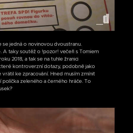
 se jedná o novinovou dvoustranu.
. A taky soutěž o !pozor! večeři s Tomiem
ku 2018, a tak se na tuhle žranici
teré kontroverzní dotazy, podobně jako
 vrátil ke zpracování. Hned musím zmínit
 políčka zeleného a černého hráče. To
usek?