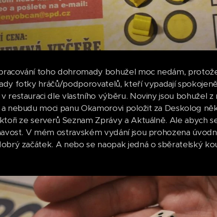
zpracování toho dohromady bohužel moc nedám, protože
dy fotky hráčů/podporovatelů, kteří vypadají spokojeně
 restauraci dle vlastního výběru. Noviny jsou bohužel z ro
a nebudu moci panu Okamorovi položit za Deskolog něk
ktoři ze serverů Seznam Zprávy a Aktuálně. Ale abych se
mavost. V mém ostravském vydání jsou prohozena úvodní
obrý začátek. A nebo se naopak jedná o sběratelský ko