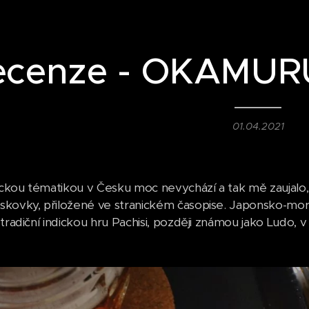
ecenze - OKAMU
01.04.2021
tickou tématikou v Česku moc nevychází a tak mě zaujalo,
kovky, přiložené ve stranickém časopise. Japonsko-mor
tradiční indickou hru Pachisi, později známou jako Ludo, 