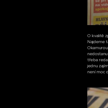
O kvalitě 
Najdeme ta
Okamurou v
nedostanu 
třeba reda
jednu zají
není moc d