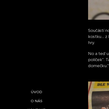
Součástí n
kostku... 
hry.
No a teď u
políček". 
domečku." 
ÚVOD
O NÁS