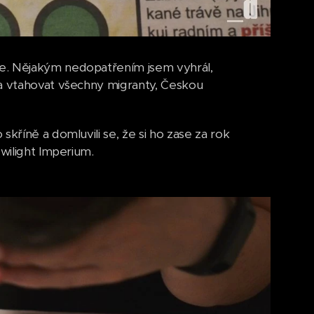
ce. Nějakým nedopatřením jsem vyhrál,
la vtahovat všechny migranty, Českou
kříně a domluvili se, že si ho zase za rok
Twilight Imperium.