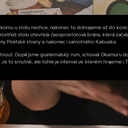
nikomu u stolu nechce, nakonec to dohrajeme až do kon
rostřed stolu otevřela časoprostorová brána, která zača
členy Pirátské strany a nakonec i samotného Kalouska.
utnout. Dopili jsme guatemalský rum, schovali Okamuru do s
 Je to smutné, ale tohle je interval ve kterém hrajeme i 