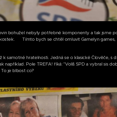
ovin bohužel nebyly potřebné komponenty a tak jsme pou
z kostek. 🤓 Tímto bych se chtěl omluvit Gamelyn games, 
ž k samotné hratelnosti. Jedná se o klasické Člověče, 
Tak například. Pole TREFA! říká: "Volíš SPD a vybral sis 
To je blbost co?