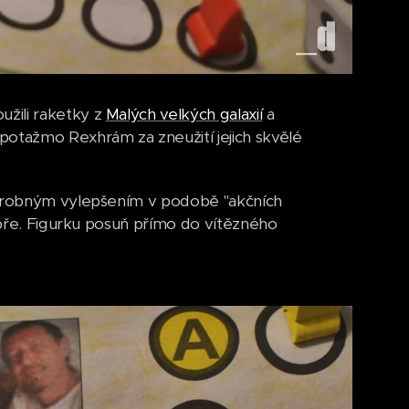
žili raketky z
Malých velkých galaxií
a
potažmo Rexhrám za zneužití jejich skvělé
s drobným vylepšením v podobě "akčních
dobře. Figurku posuň přímo do vítězného