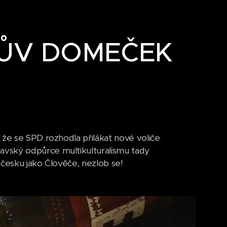
RŮV DOMEČEK
 že se SPD rozhodla přilákat nové voliče
avský odpůrce multikulturalismu tady
v česku jako Člověče, nezlob se!