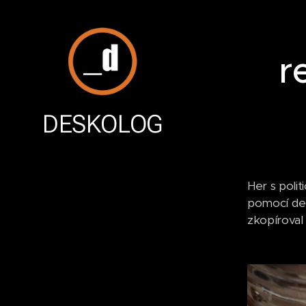
r
DESKOLOG
Her s poli
pomocí des
zkopíroval 