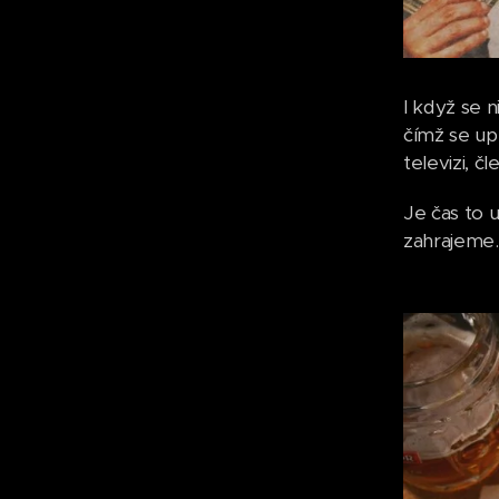
I když se 
čímž se up
televizi, 
Je čas to 
zahrajeme.