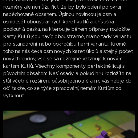
rozměry ale nemůžu říct, že by bylo balení po okraj
napěchované obsahem. Úplnou novinkou je osm a
osmdesát oboustranných karet kutilů a příslušná
podlouhlá deska, na kterou je během přípravy rozložíte.
Karty Kutilů jsou navíc oboustranné, máme tady variantu
pro standardní, nebo pokročilou herní variantu. Kromě
toho na nás čeká osm nových karet úkolů a stejný počet
nových budov, vše se samozřejmě vztahuje k novým
kartám Kutilů. Všechny komponenty perfektně lícují s
původním obsahem Naší osady a pokud hru rozložíte na
stůl včetně rozšíření, působí jednotně a nic vás nebije do
očí, takže, co se týče zpracování, nemám Kutilům co
vytknout.