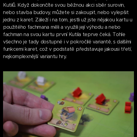
Kutilů. Když dokončíte svou běžnou akci sběr surovin,
nebo stavba budovy, můžete si zakoupit, nebo vylepšit
jednu z karet. Záleží i na tom, jestli už jste nějakou kartu u
použitého fachmana měli a využili její výhodu a nebo
fachman na svou kartu první Kutila teprve čeká. Tohle
všechno je tady dostupné i v pokročilé variantě, s dalšími
funkcemi karet, což v podstatě představuje jakousi třetí,
nejkomplexnější variantu hry.