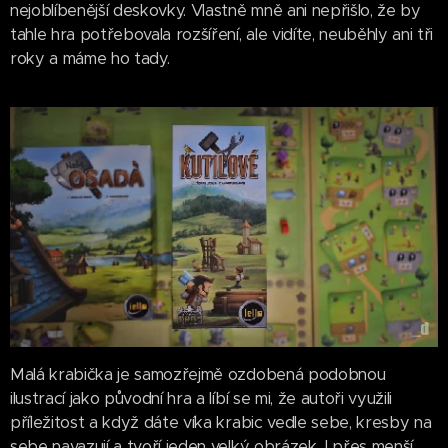
nejoblíbenější deskovky. Vlastně mně ani nepřišlo, že by
tahle hra potřebovala rozšíření, ale vidíte, neuběhly ani tři
roky a máme ho tady.
Malá krabička je samozřejmě ozdobená podobnou
ilustrací jako původní hra a líbí se mi, že autoři využili
příležitost a když dáte víka krabic vedle sebe, kresby na
sebe navazují a tvoří jeden velký obrázek. I přes menší