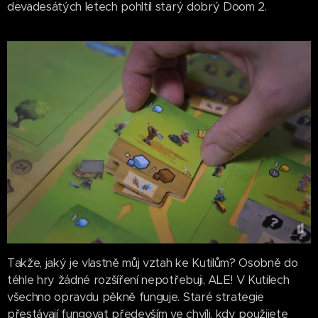
devadesátých letech pohltil starý dobrý Doom 2.
Takže, jaký je vlastně můj vztah ke Kutilům? Osobně do
téhle hry žádné rozšíření nepotřebuji, ALE! V Kutilech
všechno opravdu pěkně funguje. Staré strategie
přestávají fungovat především ve chvíli, kdy použijete