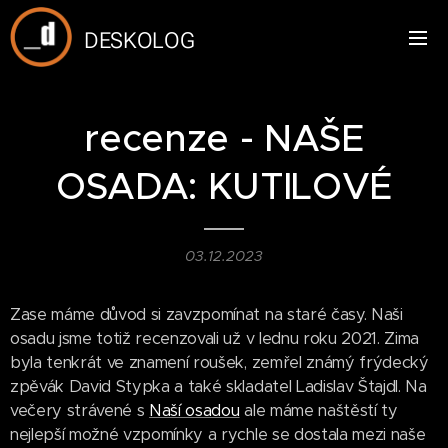
DESKOLOG
recenze - NAŠE
OSADA: KUTILOVÉ
03.12.2023
Zase máme důvod si zavzpomínat na staré časy. Naši
osadu jsme totiž recenzovali už v lednu roku 2021. Zima
byla tenkrát ve znamení roušek, zemřel známý frýdecký
zpěvák David Stypka a také skladatel Ladislav Štajdl. Na
večery strávené s
Naší osadou
ale máme naštěstí ty
nejlepší možné vzpomínky a rychle se dostala mezi naše