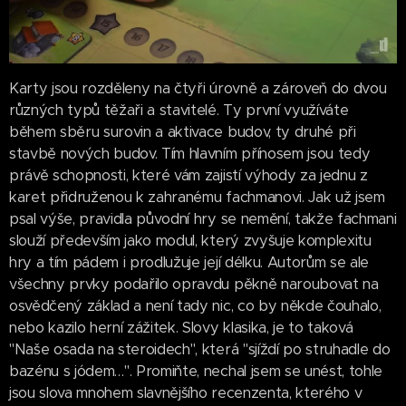
Karty jsou rozděleny na čtyři úrovně a zároveň do dvou
různých typů těžaři a stavitelé. Ty první využíváte
během sběru surovin a aktivace budov, ty druhé při
stavbě nových budov. Tím hlavním přínosem jsou tedy
právě schopnosti, které vám zajistí výhody za jednu z
karet přidruženou k zahranému fachmanovi. Jak už jsem
psal výše, pravidla původní hry se nemění, takže fachmani
slouží především jako modul, který zvyšuje komplexitu
hry a tím pádem i prodlužuje její délku. Autorům se ale
všechny prvky podařilo opravdu pěkně naroubovat na
osvědčený základ a není tady nic, co by někde čouhalo,
nebo kazilo herní zážitek. Slovy klasika, je to taková
"Naše osada na steroidech", která "sjíždí po struhadle do
bazénu s jódem…". Promiňte, nechal jsem se unést, tohle
jsou slova mnohem slavnějšího recenzenta, kterého v