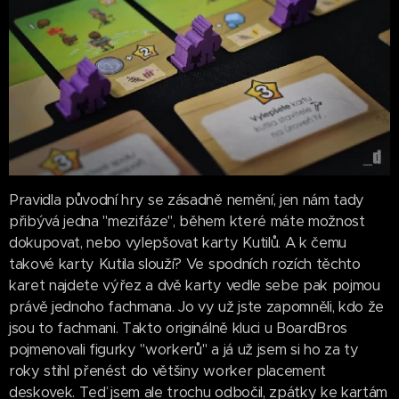
Pravidla původní hry se zásadně nemění, jen nám tady
přibývá jedna "mezifáze", během které máte možnost
dokupovat, nebo vylepšovat karty Kutilů. A k čemu
takové karty Kutila slouží? Ve spodních rozích těchto
karet najdete výřez a dvě karty vedle sebe pak pojmou
právě jednoho fachmana. Jo vy už jste zapomněli, kdo že
jsou to fachmani. Takto originálně kluci u BoardBros
pojmenovali figurky "workerů" a já už jsem si ho za ty
roky stihl přenést do většiny worker placement
deskovek. Teď jsem ale trochu odbočil, zpátky ke kartám