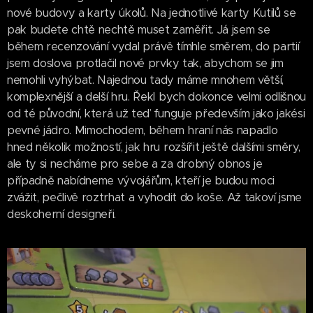
nové budovy a karty úkolů. Na jednotlivé karty Kutilů se
pak budete chtě nechtě muset zaměřit. Já jsem se
během recenzování vydal právě tímhle směrem, do partií
jsem doslova protlačil nové prvky tak, abychom se jim
nemohli vyhýbat. Najednou tady máme mnohem větší,
komplexnější a delší hru. Řekl bych dokonce velmi odlišnou
od té původní, která už teď funguje především jako jakési
pevné jádro. Mimochodem, během hraní nás napadlo
hned několik možností, jak hru rozšířit ještě dalšími směry,
ale ty si necháme pro sebe a za drobný obnos je
případně nabídneme vývojářům, kteří je budou moci
zvážit, pečlivě roztrhat a vyhodit do koše. Až takoví jsme
deskoherní designeři.