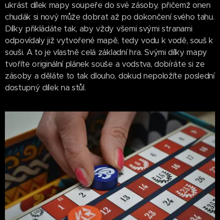
ukrást dílek mapy soupeře do své zásoby, přičemž onen
chudák si nový může dobrat až po dokončení svého tahu.
Dílky přikládáte tak, aby vždy všemi svými stranami
odpovídaly již vytvořené mapě, tedy vodu k vodě, souš k
souši. A to je vlastně celá základní hra. Svými dílky mapy
tvoříte originální plánek souše a vodstva, dobíráte si ze
zásoby a děláte to tak dlouho, dokud nepoložíte poslední
dostupný dílek na stůl.