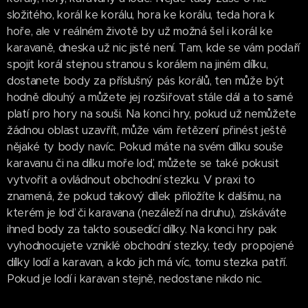
složitého, korál ke korálu, hora ke korálu, teda hora k
hoře, ale v reálném životě by už možná šel i korál ke
karavaně, dneska už nic jisté není. Tam, kde se vám podaří
spojit korál stejnou stranou s korálem na jiném dílku,
dostanete body za příslušný pás korálů, ten může být
hodně dlouhý a můžete jej rozšiřovat stále dál a to samé
platí pro hory na souši. Na konci hry, pokud už nemůžete
žádnou oblast uzavřít, může vám řetězení přinést ještě
nějaké ty body navíc. Pokud máte na svém dílku souše
karavanu či na dílku moře loď, můžete se také pokusit
vytvořit a ovládnout obchodní stezku. V praxi to
znamená, že pokud takový dílek přiložíte k dalšímu, na
kterém je loď či karavana (nezáleží na druhu), získáváte
ihned body za takto sousedící dílky. Na konci hry pak
vyhodnocujete vzniklé obchodní stezky, tedy propojené
dílky lodí a karavan, a kdo jich má víc, tomu stezka patří.
Pokud je lodí i karavan stejně, nedostane nikdo nic.