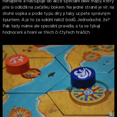
nenajdete a nastupuje do akce speciální dílek mapy, který
jste si odložili na začátku bokem. Na jedné straně je vír, na
druhé sopka a podle typu díry ji taky ucpete správným
špuntem. A je to za solidní nálož bodů. Jednoduché, že?
Pak tady máme ale speciální pravidla, a ta se týkají
hodnocení a hraní ve třech či čtyřech hráčích.