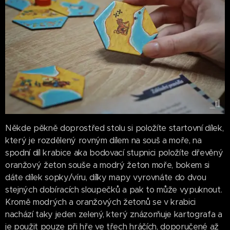
Někde pěkně doprostřed stolu si položíte startovní dílek,
který je rozdělený rovným dílem na souš a moře, na
spodní díl krabice aka bodovací stupnici položíte dřevěný
oranžový žeton souše a modrý žeton moře, bokem si
dáte dílek sopky/víru, dílky mapy vyrovnáte do dvou
stejných dobíracích sloupečků a pak to může vypuknout.
Kromě modrých a oranžových žetonů se v krabici
nachází taky jeden zelený, který znázorňuje kartografa a
je použit pouze při hře ve třech hráčích, doporučené až