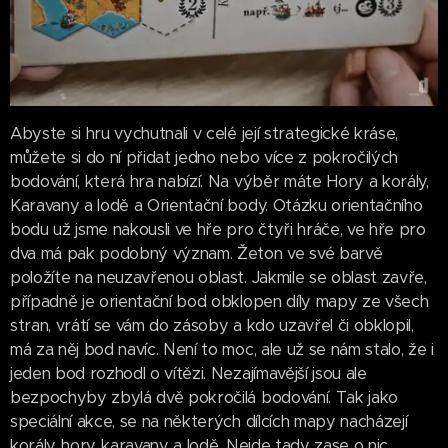
Abyste si hru vychutnali v celé její strategické kráse,
můžete si do ní přidat jedno nebo více z pokročilých
bodování, která hra nabízí. Na výběr máte Hory a korály,
Karavany a lodě a Orientační body. Otázku orientačního
bodu už jsme nakousli ve hře pro čtyři hráče, ve hře pro
dva má pak podobný význam. Žeton ve své barvě
položíte na neuzavřenou oblast. Jakmile se oblast zavře,
případně je orientační bod obklopen díly mapy ze všech
stran, vrátí se vám do zásoby a kdo uzavřel či obklopil,
má za něj bod navíc. Není to moc, ale už se nám stalo, že i
jeden bod rozhodl o vítězi. Nezajímavější jsou ale
bezpochyby zbylá dvě pokročilá bodování. Tak jako
speciální akce, se na některých dílcích mapy nacházejí
korály, hory, karavany a lodě. Nejde tady zase o nic