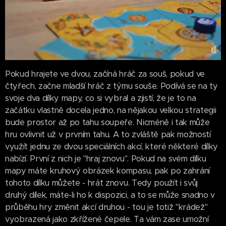
Pokud hrajete ve dvou, začíná hráč za souš, pokud ve
čtyřech, začne mladší hráč z týmu souše. Podívá se na ty
svoje dva dílky mapy, co si vybral a zjistí, že je to na
začátku vlastně docela jedno, na nějakou velkou strategii
bude prostor až po tahu soupeře. Nicméně i tak může
hru ovlivnit už v prvním tahu. A to zvláště pak možností
využít jednu ze dvou speciálních akcí, které některé dílky
nabízí. První z nich je "hraj znovu". Pokud na svém dílku
mapy máte kruhový obrázek kompasu, pak po zahrání
tohoto dílku můžete - hrát znovu. Tedy použít i svůj
druhý dílek, máte-li ho k dispozici, a to se může snadno v
průběhu hry změnit akcí druhou - tou je totiž "krádež"
vyobrazená jako zkřížené čepele. Ta vám zase umožní