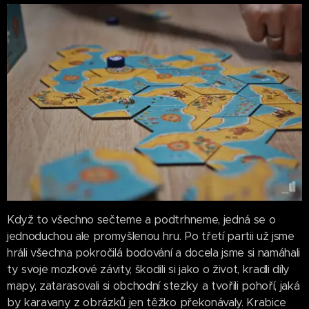
Když to všechno sečteme a podtrhneme, jedná se o
jednoduchou ale promyšlenou hru. Po třetí partii už jsme
hráli všechna pokročilá bodování a docela jsme si namáhali
ty svoje mozkové závity, škodili si jako o život, kradli díly
mapy, zatarasovali si obchodní stezky a tvořili pohoří, jaká
by karavany z obrázků jen těžko překonávaly. Krabice