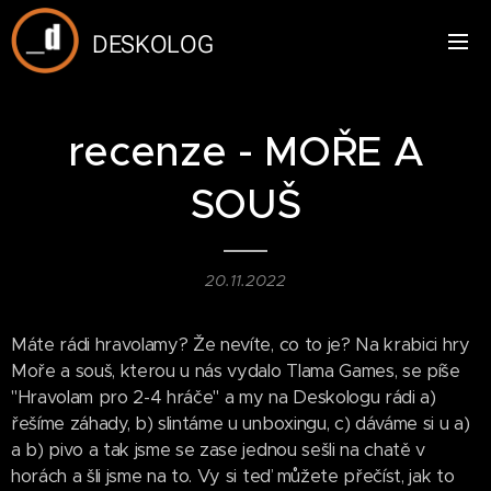
DESKOLOG
recenze - MOŘE A
SOUŠ
20.11.2022
Máte rádi hravolamy? Že nevíte, co to je? Na krabici hry
Moře a souš, kterou u nás vydalo Tlama Games, se píše
"Hravolam pro 2-4 hráče" a my na Deskologu rádi a)
řešíme záhady, b) slintáme u unboxingu, c) dáváme si u a)
a b) pivo a tak jsme se zase jednou sešli na chatě v
horách a šli jsme na to. Vy si teď můžete přečíst, jak to