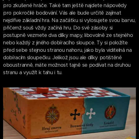
pro zkušené hráče. Také tam ještě najdete nápovědy
pro pokročilé bodování. Vás ale bude určitě zajímat
nejdříve základní hra. Na začátku si vylosujete svou barvu,
přičemž souš vždy začíná hru. Do své zásoby si
postupně vezmete dva dílky mapy, libovolně ze stejného
nebo každý z jiného dobíracího sloupce. Ty si položíte
před sebe stejnou stranou nahoru, jako byla viditelná na
dobíracím sloupečku. Jelikož jsou ale dílky potištěné
oboustranně, máte možnost tajně se podívat na druhou
stranu a využít k tahu i tu.