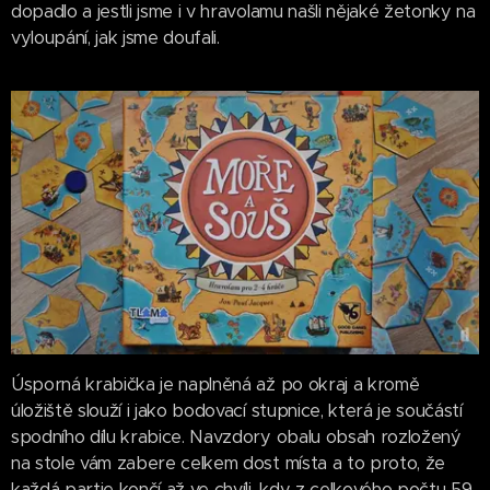
dopadlo a jestli jsme i v hravolamu našli nějaké žetonky na
vyloupání, jak jsme doufali.
Úsporná krabička je naplněná až po okraj a kromě
úložiště slouží i jako bodovací stupnice, která je součástí
spodního dílu krabice. Navzdory obalu obsah rozložený
na stole vám zabere celkem dost místa a to proto, že
každá partie končí až ve chvíli, kdy z celkového počtu 59