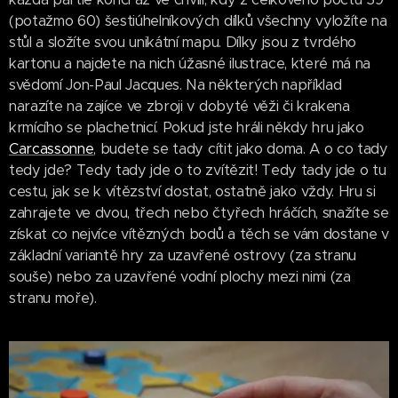
(potažmo 60) šestiúhelníkových dílků všechny vyložíte na
stůl a složíte svou unikátní mapu. Dílky jsou z tvrdého
kartonu a najdete na nich úžasné ilustrace, které má na
svědomí Jon-Paul Jacques. Na některých například
narazíte na zajíce ve zbroji v dobyté věži či krakena
krmícího se plachetnicí. Pokud jste hráli někdy hru jako
Carcassonne
, budete se tady cítit jako doma. A o co tady
tedy jde? Tedy tady jde o to zvítězit! Tedy tady jde o tu
cestu, jak se k vítězství dostat, ostatně jako vždy. Hru si
zahrajete ve dvou, třech nebo čtyřech hráčích, snažíte se
získat co nejvíce vítězných bodů a těch se vám dostane v
základní variantě hry za uzavřené ostrovy (za stranu
souše) nebo za uzavřené vodní plochy mezi nimi (za
stranu moře).