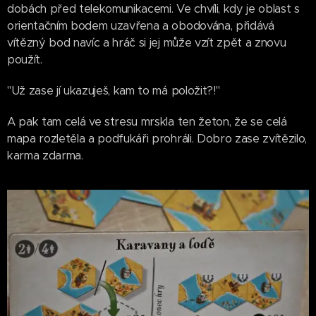
dobách před telekomunikacemi. Ve chvíli, kdy je oblast s
orientačním bodem uzavřena a obodována, přidává
vítězný bod navíc a hráč si jej může vzít zpět a znovu
použít.
"Už zase jí ukazuješ, kam to má položit?!"
A pak tam celá ve stresu mrskla ten žeton, že se celá
mapa rozletěla a podfukáři prohráli. Dobro zase zvítězilo,
karma zdarma.