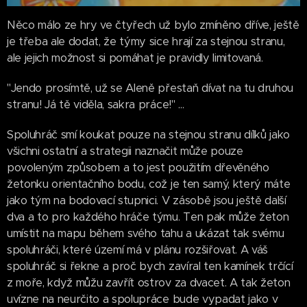
Něco málo ze hry ve čtyřech už bylo zmíněno dříve, ještě
je třeba ale dodat, že týmy sice hrají za stejnou stranu,
ale jejich možnost si pomáhat je pravidly limitovaná.
"Jendo prosímtě, už se Aleně přestaň dívat na tu druhou
stranu! Já tě viděla, sakra práce!" ...
Spoluhráč smí koukat pouze na stejnou stranu dílků jako
všichni ostatní a strategii naznačit může pouze
povoleným způsobem a to jest použitím dřevěného
žetonku orientačního bodu, což je ten samý, který máte
jako tým na bodovací stupnici. V zásobě jsou ještě další
dva a to pro každého hráče týmu. Ten pak může žeton
umístit na mapu během svého tahu a ukázat tak svému
spoluhráči, které území má v plánu rozšiřovat. A váš
spoluhráč si řekne a proč bych zavíral ten kamínek trčící
z moře, když můžu zavřít ostrov za dvacet. A tak žeton
uvízne na neurčito a spolupráce bude vypadat jako v