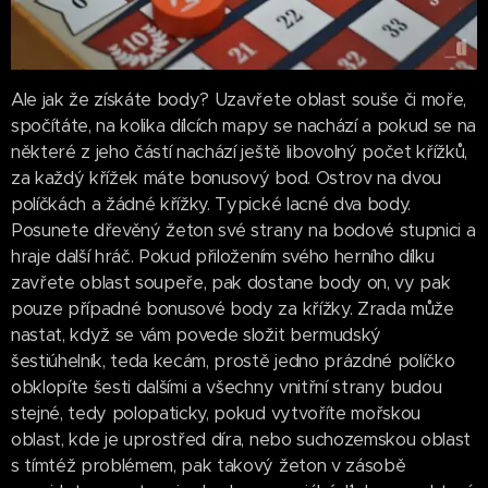
Ale jak že získáte body? Uzavřete oblast souše či moře,
spočítáte, na kolika dílcích mapy se nachází a pokud se na
některé z jeho částí nachází ještě libovolný počet křížků,
za každý křížek máte bonusový bod. Ostrov na dvou
políčkách a žádné křížky. Typické lacné dva body.
Posunete dřevěný žeton své strany na bodové stupnici a
hraje další hráč. Pokud přiložením svého herního dílku
zavřete oblast soupeře, pak dostane body on, vy pak
pouze případné bonusové body za křížky. Zrada může
nastat, když se vám povede složit bermudský
šestiúhelník, teda kecám, prostě jedno prázdné políčko
obklopíte šesti dalšími a všechny vnitřní strany budou
stejné, tedy polopaticky, pokud vytvoříte mořskou
oblast, kde je uprostřed díra, nebo suchozemskou oblast
s tímtéž problémem, pak takový žeton v zásobě