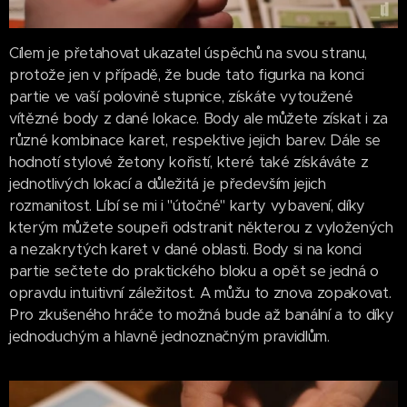
Cílem je přetahovat ukazatel úspěchů na svou stranu,
protože jen v případě, že bude tato figurka na konci
partie ve vaší polovině stupnice, získáte vytoužené
vítězné body z dané lokace. Body ale můžete získat i za
různé kombinace karet, respektive jejich barev. Dále se
hodnotí stylové žetony kořistí, které také získáváte z
jednotlivých lokací a důležitá je především jejich
rozmanitost. Líbí se mi i "útočné" karty vybavení, díky
kterým můžete soupeři odstranit některou z vyložených
a nezakrytých karet v dané oblasti. Body si na konci
partie sečtete do praktického bloku a opět se jedná o
opravdu intuitivní záležitost. A můžu to znova zopakovat.
Pro zkušeného hráče to možná bude až banální a to díky
jednoduchým a hlavně jednoznačným pravidlům.