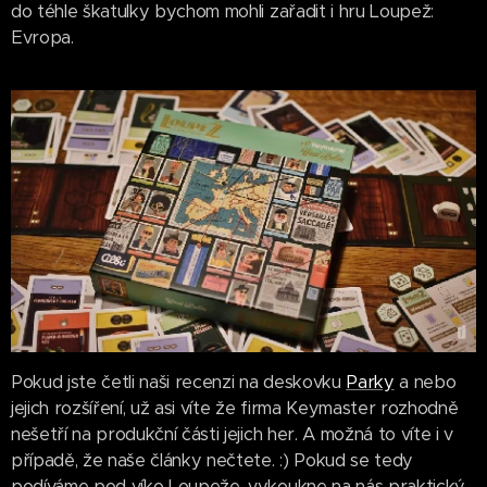
do téhle škatulky bychom mohli zařadit i hru Loupež:
Evropa.
Pokud jste četli naši recenzi na deskovku
Parky
a nebo
jejich rozšíření, už asi víte že firma Keymaster rozhodně
nešetří na produkční části jejich her. A možná to víte i v
případě, že naše články nečtete. :) Pokud se tedy
podíváme pod víko Loupeže, vykoukne na nás praktický