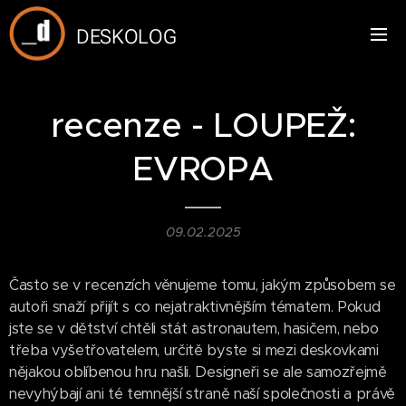
DESKOLOG
recenze - LOUPEŽ:
EVROPA
09.02.2025
Často se v recenzích věnujeme tomu, jakým způsobem se
autoři snaží přijít s co nejatraktivnějším tématem. Pokud
jste se v dětství chtěli stát astronautem, hasičem, nebo
třeba vyšetřovatelem, určitě byste si mezi deskovkami
nějakou oblíbenou hru našli. Designeři se ale samozřejmě
nevyhýbají ani té temnější straně naší společnosti a právě