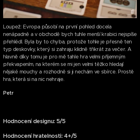
Loupež: Evropa působí na první pohled docela
nenápadně a v obchodě bych tuhle menší krabici nejspíše
přehlédl. Byla by to chyba, protože tohle je přesně ten
typ deskovky, který si zahraju klidně třikrát za večer. A
hlavně díky tomu je pro mě tahle hra velmi příjemným
překvapením, na kterém se mi jen velmi těžko hledají
nějaké mouchy a rozhodně si ji nechám ve sbírce. Prostě
hra, která si na nic nehraje.
Petr
Hodnocení designu: 5/5
Hodnocení hratelnosti: 4+/5