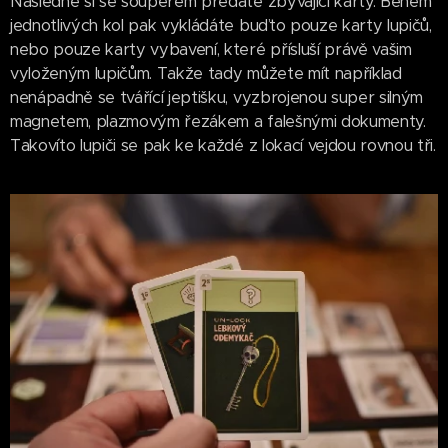
Následně si se soupeřem předáte zbývající karty. Během
jednotlivých kol pak vykládáte buďto pouze karty lupičů,
nebo pouze karty vybavení, které přísluší právě vašim
vyloženým lupičům. Takže tady můžete mít například
nenápadně se tvářící jeptišku, vyzbrojenou super silným
magnetem, plazmovým řezákem a falešnými dokumenty.
Takovíto lupiči se pak ke každé z lokací vejdou rovnou tři.