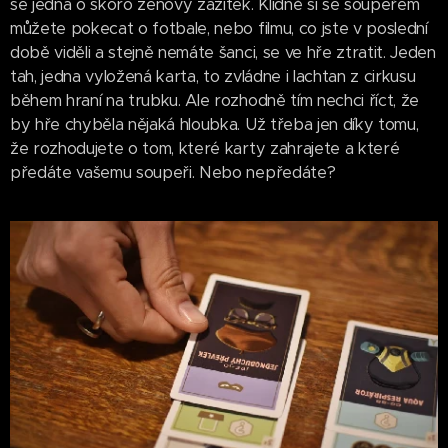
se jedná o skoro zenový zážitek. Klidně si se soupeřem
můžete pokecat o fotbale, nebo filmu, co jste v poslední
době viděli a stejně nemáte šanci, se ve hře ztratit. Jeden
tah, jedna vyložená karta, to zvládne i lachtan z cirkusu
během hraní na trubku. Ale rozhodně tím nechci říct, že
by hře chyběla nějaká hloubka. Už třeba jen díky tomu,
že rozhodujete o tom, které karty zahrajete a které
předáte vašemu soupeři. Nebo nepředáte?