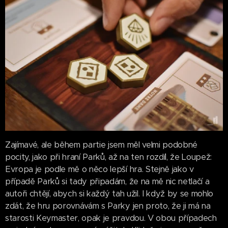
Zajímavé, ale během partie jsem měl velmi podobné
pocity, jako při hraní Parků, až na ten rozdíl, že Loupež:
Evropa je podle mě o něco lepší hra. Stejně jako v
případě Parků si tady připadám, že na mě nic netlačí a
autoři chtějí, abych si každý tah užil. I když by se mohlo
zdát, že hru porovnávám s Parky jen proto, že ji má na
starosti Keymaster, opak je pravdou. V obou případech