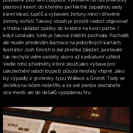
plastový insert, do kterého perfektně zapadnou sady
karet lokací, lupičů a vybavení, žetony mincí i dřevěné
žetony kořistí. Takový obsah je prostě radost objevovat
a třeba i ukládat zpátky do krabice na konci partie. I
když uznávám, tohle je taková zvláštní pochvala. Pochválit
ale musím především ilustrace na jednotlivých kartách.
Ilustrátor Josh Emrich si dal zkrátka záležet, postavám
tak nechybí velmi osobitý, skoro až karikaturní vzhled.
Vedle toho předměty, které slouží jako výbava pro
uskutečnění vašich loupeží, působí mnohdy vtipně. Jako
by vypadly z grotesky typu Wallace a Gromit. Tady se
zkrátka na ničem nešetřilo a za své peníze dostanete
sice menší, ale do detailů vypiplanou hru.