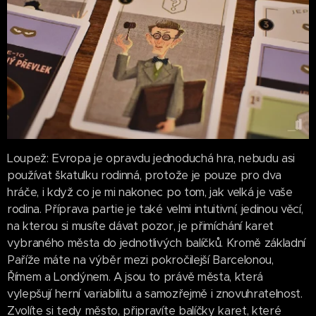
Loupež: Evropa je opravdu jednoduchá hra, nebudu asi
používat škatulku rodinná, protože je pouze pro dva
hráče, i když co je mi nakonec po tom, jak velká je vaše
rodina. Příprava partie je také velmi intuitivní, jedinou věcí,
na kterou si musíte dávat pozor, je přimíchání karet
vybraného města do jednotlivých balíčků. Kromě základní
Paříže máte na výběr mezi pokročilejší Barcelonou,
Římem a Londýnem. A jsou to právě města, která
vylepšují herní variabilitu a samozřejmě i znovuhratelnost.
Zvolíte si tedy město, připravíte balíčky karet, které