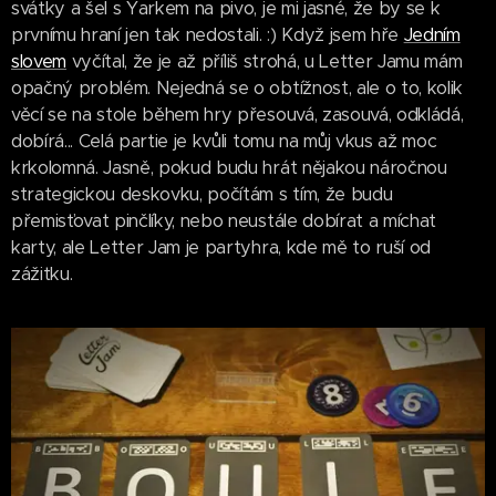
svátky a šel s Yarkem na pivo, je mi jasné, že by se k
prvnímu hraní jen tak nedostali. :) Když jsem hře
Jedním
slovem
vyčítal, že je až příliš strohá, u Letter Jamu mám
opačný problém. Nejedná se o obtížnost, ale o to, kolik
věcí se na stole během hry přesouvá, zasouvá, odkládá,
dobírá... Celá partie je kvůli tomu na můj vkus až moc
krkolomná. Jasně, pokud budu hrát nějakou náročnou
strategickou deskovku, počítám s tím, že budu
přemisťovat pinčlíky, nebo neustále dobírat a míchat
karty, ale Letter Jam je partyhra, kde mě to ruší od
zážitku.