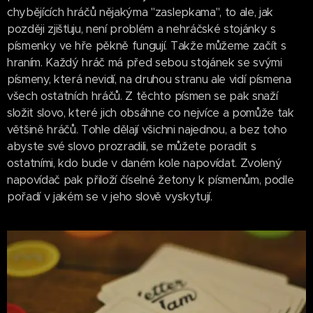
chybějících hráčů nějakýma "zaslepkama", to ale, jak
později zjišťuju, není problém a nehráčské stojánky s
písmenky ve hře pěkně fungují. Takže můžeme začít s
hraním. Každý hráč má před sebou stojánek se svými
písmeny, která nevidí, na druhou stranu ale vidí písmena
všech ostatních hráčů. Z těchto písmen se pak snaží
složit slovo, které jich obsáhne co nejvíce a pomůže tak
většině hráčů. Tohle dělají všichni najednou, a bez toho
abyste své slovo prozradili, se můžete poradit s
ostatními, kdo bude v daném kole napovídat. Zvolený
napovídač pak přiloží číselné žetony k písmenům, podle
pořadí v jakém se v jeho slově vyskytují.