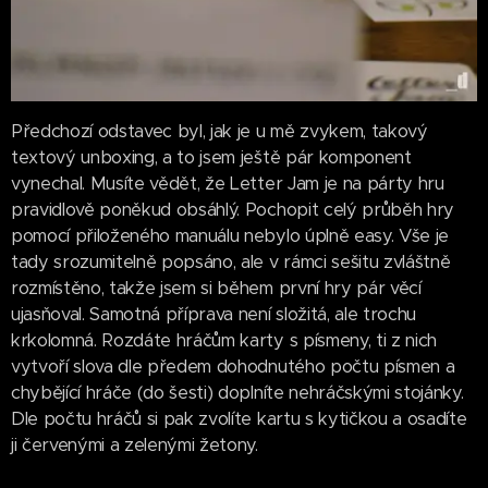
Předchozí odstavec byl, jak je u mě zvykem, takový
textový unboxing, a to jsem ještě pár komponent
vynechal. Musíte vědět, že Letter Jam je na párty hru
pravidlově poněkud obsáhlý. Pochopit celý průběh hry
pomocí přiloženého manuálu nebylo úplně easy. Vše je
tady srozumitelně popsáno, ale v rámci sešitu zvláštně
rozmístěno, takže jsem si během první hry pár věcí
ujasňoval. Samotná příprava není složitá, ale trochu
krkolomná. Rozdáte hráčům karty s písmeny, ti z nich
vytvoří slova dle předem dohodnutého počtu písmen a
chybějící hráče (do šesti) doplníte nehráčskými stojánky.
Dle počtu hráčů si pak zvolíte kartu s kytičkou a osadíte
ji červenými a zelenými žetony.