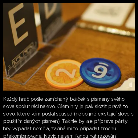
Každý hráč pošle zamíchaný balíček s písmeny svého
slova spoluhráči nalevo. Cílem hry je pak složit právě to
slovo, které vám poslal soused (nebo jiné existující slovo s
použitím daných písmen). Takhle by ale příprava párty
hry vypadat neměla, začíná mi to připadat trochu
překombinované. Navíc nejsem fanda nahrazování