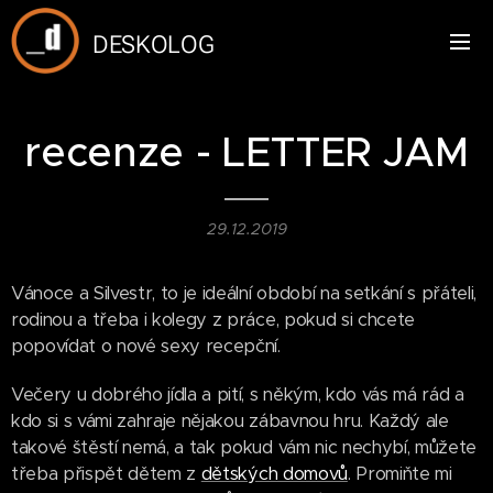
DESKOLOG
recenze - LETTER JAM
29.12.2019
Vánoce a Silvestr, to je ideální období na setkání s přáteli,
rodinou a třeba i kolegy z práce, pokud si chcete
popovídat o nové sexy recepční.
Večery u dobrého jídla a pití, s někým, kdo vás má rád a
kdo si s vámi zahraje nějakou zábavnou hru. Každý ale
takové štěstí nemá, a tak pokud vám nic nechybí, můžete
třeba přispět dětem z
dětských domovů
. Promiňte mi