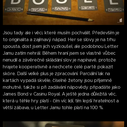
Jsou tady ale i věci, které musím pochválit. Především je
to originalita a zajímavý nápad. Her se slovy je na trhu
spousta, dost jsem jich vyzkoušel, ale podobnou Letter
Jamu zatím nehrál. Během hraní jsem se vlastně vůbec
nenudil a závěrečné skládání slov je napínavé, protože
hrajete kooperativně a nechcete celé partě pokazit
skóre. Další velké plus je zpracování. Parciální lak na
kartách vypadá skvěle, číselné žetony jsou příjemně
mohutné, takže si při zadávání nápovědy připadáte jako
James Bond v Casinu Royal. A ještě jedna důležitá věc,
která u téhle hry platí - čím víc lidí, tím lepší hratelnost a
větší zábava, u Letter Jamu tohle platí na 100 %.