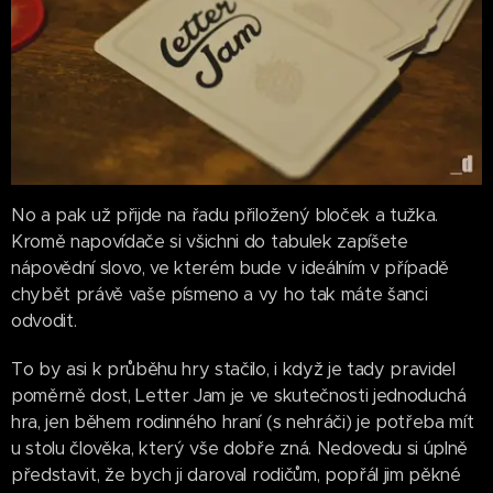
No a pak už přijde na řadu přiložený bloček a tužka.
Kromě napovídače si všichni do tabulek zapíšete
nápovědní slovo, ve kterém bude v ideálním v případě
chybět právě vaše písmeno a vy ho tak máte šanci
odvodit.
To by asi k průběhu hry stačilo, i když je tady pravidel
poměrně dost, Letter Jam je ve skutečnosti jednoduchá
hra, jen během rodinného hraní (s nehráči) je potřeba mít
u stolu člověka, který vše dobře zná. Nedovedu si úplně
představit, že bych ji daroval rodičům, popřál jim pěkné