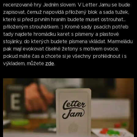
recenzované hry Jedním slovem. V Letter Jamu se bude
zapisovat, čemuž napovídá přiložený blok a sada tužek,
které si před prvním hraním budete muset ostrouhat...
přiloženým strouhátkem. :) Kromě sady psacích potřeb
tady najdete hromádku karet s písmeny a plastové
stojánky, do kterých budete písmena vkládat. Marmeládu
pak mají evokovat číselné žetony s motivem ovoce,
pokud máte čas a chcete si je všechny prohlédnout i s
výkladem, můžete
zde
.