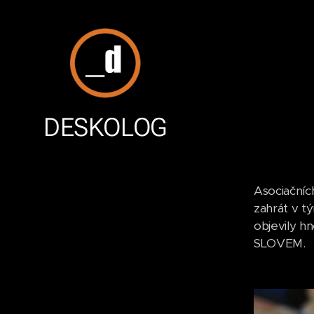
DESKOLOG
Asociačníc
zahrát v t
objevily h
SLOVEM.