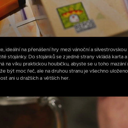
e, ideální na přenášení hry mezi vánoční a silvestrovskou 
žité stojánky. Do stojánků se z jedné strany vkládá karta a
má na víku praktickou houbičku, abyste se u toho mazání
e být moc řeč, ale na druhou stranu je všechno uloženo
st ani u dražších a větších her.