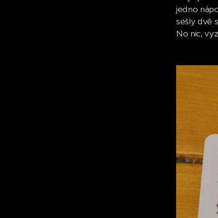
jedno nápov
sešly dvě 
No nic, vy