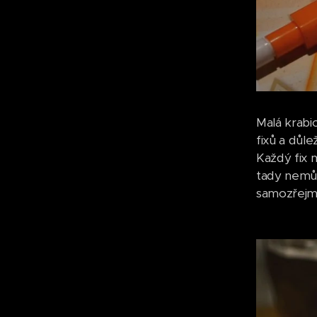
Malá krabic
fixů a důle
Každý fix 
tady nemůž
samozřejmo