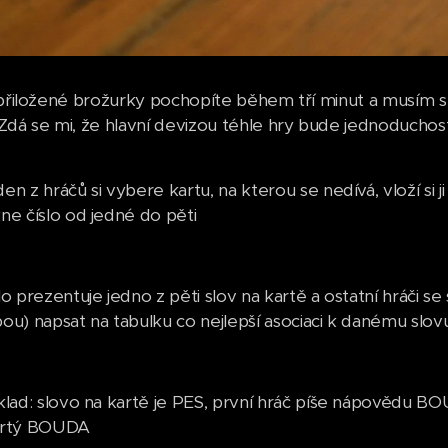
 přiložené brožurky pochopíte během tří minut a musím s
Zdá se mi, že hlavní devizou téhle hry bude jednoduchost
en z hráčů si vybere kartu, na kterou se nedívá, vloží si ji 
ne číslo od jedné do pěti
lo prezentuje jedno z pěti slov na kartě a ostatní hráči 
ou) napsat na tabulku co nejlepší asociaci k danému slov
klad: slovo na kartě je PES, první hráč píše nápovědu B
vrtý BOUDA