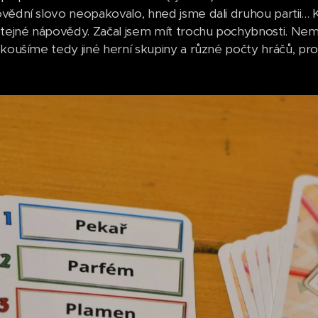
ědní slovo neopakovalo, hned jsme dali druhou partii... Kt
stejné nápovědy. Začal jsem mít trochu pochybnosti. Nem
zkoušíme tedy jiné herní skupiny a různé počty hráčů, pr