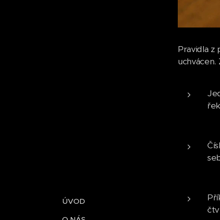
Pravidla z
uchvácen. 
Jed
řek
Čís
seb
Pří
ÚVOD
čt
O NÁS