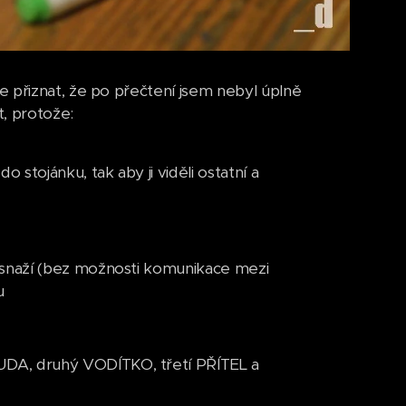
e přiznat, že po přečtení jsem nebyl úplně
, protože:
do stojánku, tak aby ji viděli ostatní a
se snaží (bez možnosti komunikace mezi
u
OUDA, druhý VODÍTKO, třetí PŘÍTEL a