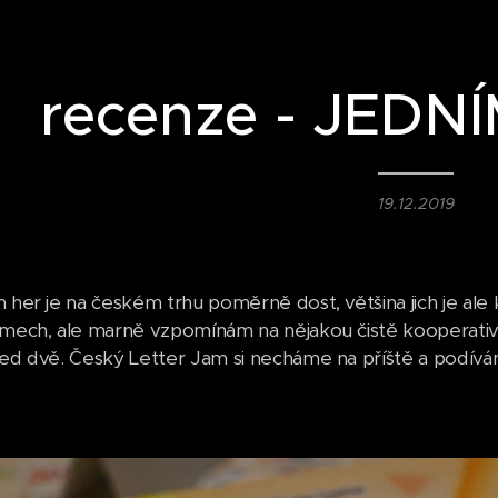
recenze - JEDN
19.12.2019
h her je na českém trhu poměrně dost, většina jich je ale
ýmech, ale marně vzpomínám na nějakou čistě kooperati
ned dvě. Český Letter Jam si necháme na příště a podívá