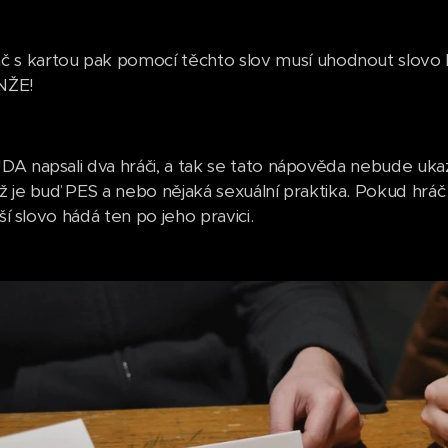
č s kartou pak pomocí těchto slov musí uhodnout slovo PE
NŽE!
A napsali dva hráči, a tak se tato nápověda nebude uka
ž je buď PES a nebo nějaká sexuální praktika. Pokud hráč
lší slovo hádá ten po jeho pravici.