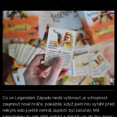
Co se Legendám Západu nedá vytknout, je schopnost
zaujmout nové hráče, pokaždé, když jsem hru vytáhl před
někým, kdo ji ještě nehrál, úspěch byl zaručen. Mě
samotnému to pak dělá radost a dokážu se do hry znovu