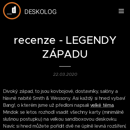
DESKOLOG
recenze - LEGENDY
ZÁPADU
22.03.2020
Divoký západ, to jsou kovbojové, dostavníky, salóny a
hlavně nabité Smith & Wessony. Asi každý si hned vybaví
Bang!, o kterém jsme už předloni napsali
velké téma
.
Mindok se letos rozhodl vsadit všechny karty (minimálně
slušnou postupku) na velkou sandboxovou deskovku.
Navíc si hned můžete pořídit dvě ne úplně levná rozšíření,