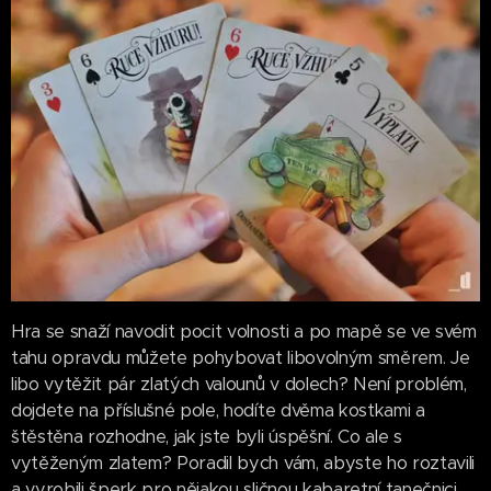
Hra se snaží navodit pocit volnosti a po mapě se ve svém
tahu opravdu můžete pohybovat libovolným směrem. Je
libo vytěžit pár zlatých valounů v dolech? Není problém,
dojdete na příslušné pole, hodíte dvěma kostkami a
štěstěna rozhodne, jak jste byli úspěšní. Co ale s
vytěženým zlatem? Poradil bych vám, abyste ho roztavili
a vyrobili šperk pro nějakou sličnou kabaretní tanečnici,