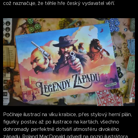
což naznačuje, že téhle hře český vydavatel věří.
Počínaje ilustrací na víku krabice, přes stylový herní plán,
figurky postav, až po ilustrace na kartách, všechno
dohromady perfektně dotváří atmosféru divokého
západu. Roland MacDonald odvedl na pozici ilustrátora