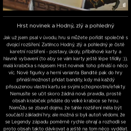
Hrst novinek a Hodný, zlý a pohledný
Jak už jsem psal v úvodu, hru si můžete pořídit společně s
dvojicí rozšíření. Zatímco Hodný, zlý a pohledný je čistě
karetní rozšíření - postavy, úkoly, příběhové karty a
hlavně vybavení (to aby se vám karty ještě lépe třídily :)),
malá krabička s nápisem Hrst novinek toho přináší o něco
víc. Nové figurky a herní varianta Bandité pak do hry
přináší možnost přidat bandity, kdy má každý
přisouzenou vlastní kartu se svými schopnostmi/efekty.
Nemusíte se učit skoro žádná nová pravidla, prostě
obsah krabiček přidáte do velké krabice se hrou.
Nemůžu se zbavit dojmu, že tahle rozšíření měla být
součástí základní hry, ale možná si byli autoři vědomi, že
se Legendy západu poměrně rychle ohrají a rozhodli se
proto obsah takto dávkovat a ještě na tom něco vydělat.