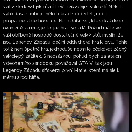
vžít a sledovat jak různí hráči nakládají s volností. Někdo
vyhledává souboje, někdo krade dobytek, nebo
propadne zlaté horečce. No a další věc, která každého
okamžitě zaujme, je to, jak hra vypadá. Pokud máte ve
vaší oblíbené hospodě dostatečně velký stůl, myslím že
jsou Legendy Západu ideální oddychová hra k pivu. Tohle
totiž není špatná hra, jednoduše nesmíte očakávat žádný
velkolepý zážitek. S nadsázkou, pokud bych za etalon
videoherního sandboxu považoval GTA V, tak jsou
Legendy Západu alfaverzí první Mafie, která má ale k
mému srdci blíže.