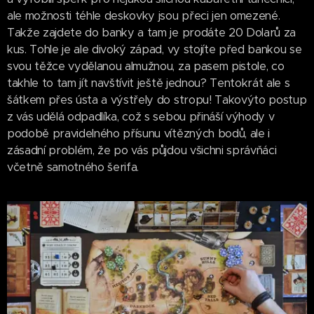
ale možnosti téhle deskovky jsou přeci jen omezené.
Takže zajdete do banky a tam je prodáte 20 Dolarů za
kus. Tohle je ale divoký západ, vy stojíte před bankou se
svou těžce vydělanou almužnou, za pasem pistole, co
takhle to tam jít navštívit ještě jednou? Tentokrát ale s
šátkem přes ústa a výstřely do stropu! Takovýto postup
z vás udělá odpadlíka, což s sebou přináší výhody v
podobě pravidelného přísunu vítězných bodů, ale i
zásadní problém, že po vás půjdou všichni správňáci
včetně samotného šerifa.