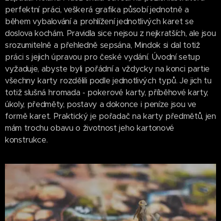
perfektní práci, veškerá grafika působí jednotně a
během vybalování a prohlížení jednotlivých karet se
doslova kochám. Pravidla sice nejsou z nejkratších, ale jsou
srozumitelně a přehledně sepsána, Mindok si dal totiž
práci s jejich úpravou pro české vydání. Úvodní setup
vyžaduje, abyste byli pořádní a vždycky na konci partie
všechny karty rozdělili podle jednotlivých typů. Je jich tu
totiž slušná hromada - pokerové karty, příběhové karty,
úkoly, předměty, postavy a dokonce i peníze jsou ve
formě karet. Praktický je pořadač na karty předmětů, jen
mám trochu obavu o životnost jeho kartonové
konstrukce.