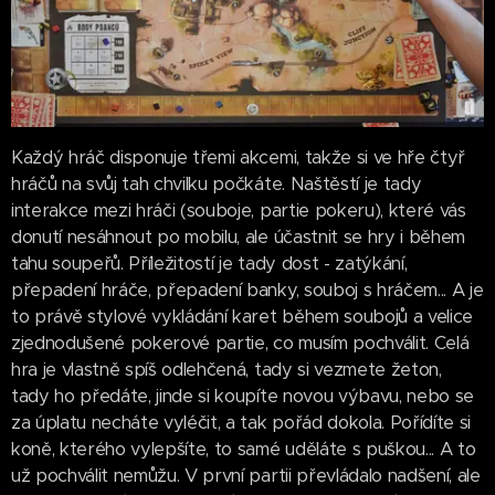
Každý hráč disponuje třemi akcemi, takže si ve hře čtyř
hráčů na svůj tah chvilku počkáte. Naštěstí je tady
interakce mezi hráči (souboje, partie pokeru), které vás
donutí nesáhnout po mobilu, ale účastnit se hry i během
tahu soupeřů. Příležitostí je tady dost - zatýkání,
přepadení hráče, přepadení banky, souboj s hráčem... A je
to právě stylové vykládání karet během soubojů a velice
zjednodušené pokerové partie, co musím pochválit. Celá
hra je vlastně spíš odlehčená, tady si vezmete žeton,
tady ho předáte, jinde si koupíte novou výbavu, nebo se
za úplatu necháte vyléčit, a tak pořád dokola. Pořídíte si
koně, kterého vylepšíte, to samé uděláte s puškou... A to
už pochválit nemůžu. V první partii převládalo nadšení, ale