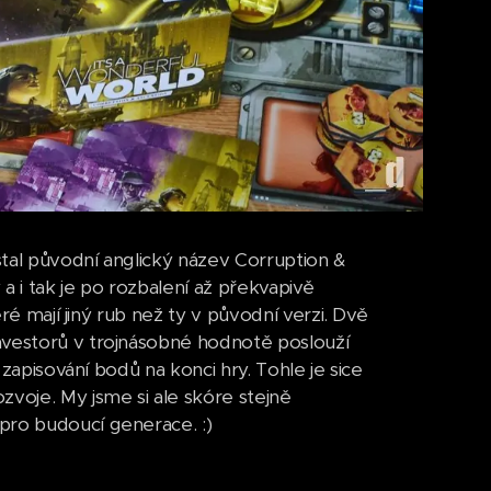
ůstal původní anglický název Corruption &
a i tak je po rozbalení až překvapivě
eré mají jiný rub než ty v původní verzi. Dvě
nvestorů v trojnásobné hodnotě poslouží
 zapisování bodů na konci hry. Tohle je sice
zvoje. My jsme si ale skóre stejně
pro budoucí generace. :)