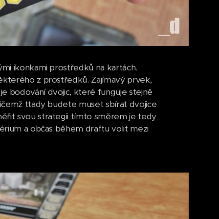
tými ikonkami prostředků na kartách.
některého z prostředků. Zajímavý prvek,
e bodování dvojic, které funguje stejně
přičemž ttady budete muset sbírat dvojice
ěřit svou strategii tímto směrem je tedy
mpérium a občas během draftu volit mezi