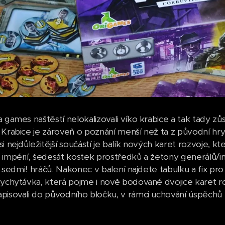
a games naštěstí nelokalizovali víko krabice a tak tady z
 Krabice je zároveň o poznání menší než ta z původní hry 
i nejdůležitější součástí je balík nových karet rozvoje, kt
 impérií, šedesát kostek prostředků a žetony generálů/i
až sedmi! hráčů. Nakonec v balení najdete tabulku a fix pro
vychytávka, která pojme i nově bodované dvojice karet ro
pisovali do původního bločku, v rámci uchování úspěchů 