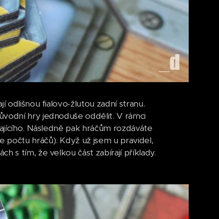
í odlišnou fialovo-žlutou zadní stranu.
ůvodní hry jednoduše oddělit. V rámci
ávajícího. Následně pak hráčům rozdáváte
 počtu hráčů). Když už jsem u pravidel,
 s tím, že velkou část zabírají příklady.