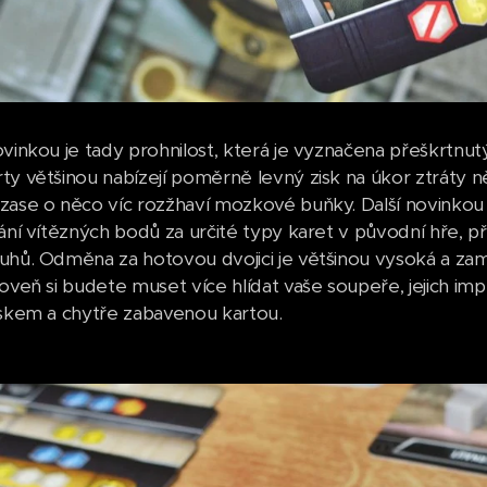
ovinkou je tady prohnilost, která je vyznačena přeškrtnu
ty většinou nabízejí poměrně levný zisk na úkor ztráty 
zase o něco víc rozžhaví mozkové buňky. Další novinkou j
vání vítězných bodů za určité typy karet v původní hře, 
uhů. Odměna za hotovou dvojici je většinou vysoká a zam
roveň si budete muset více hlídat vaše soupeře, jejich i
iskem a chytře zabavenou kartou.