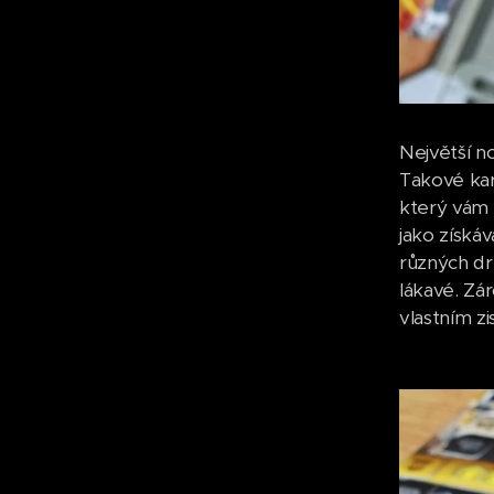
Největší n
Takové kar
který vám 
jako získá
různých dr
lákavé. Zá
vlastním z