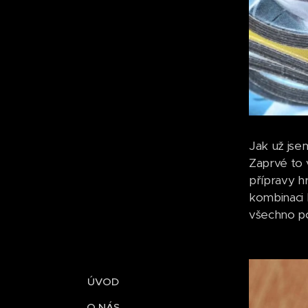
Jak už jsem
Zaprvé to 
přípravy h
kombinaci 
všechno po
ÚVOD
O NÁS