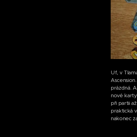
Uf, v Tlam
Ascension.
prázdná. As
nové karty
při partii 
praktická 
nakonec za