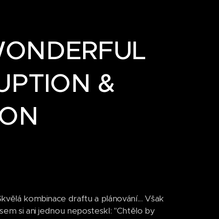
A WONDERFUL
UPTION &
ION
Skvělá kombinace draftu a plánování... Však
jsem si ani jednou neposteskl: "Chtělo by