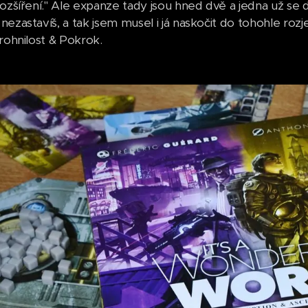
rozšíření." Ale expanze tady jsou hned dvě a jedna už se 
nezastavíš, a tak jsem musel i já naskočit do tohohle ro
Prohnilost & Pokrok.