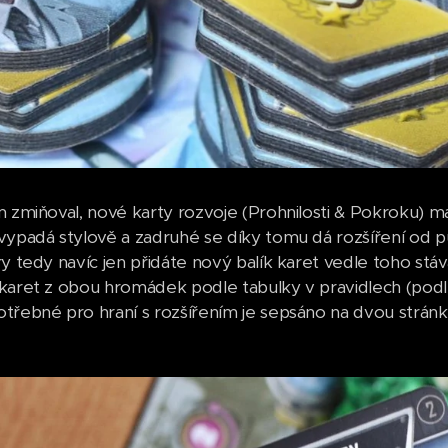
 zmiňoval, nové karty rozvoje (Prohnilosti & Pokroku) maj
vypadá stylově a zadruhé se díky tomu dá rozšíření od p
ry tedy navíc jen přidáte nový balík karet vedle toho st
karet z obou hromádek podle tabulky v pravidlech (podle
třebné pro hraní s rozšířením je sepsáno na dvou stránkách