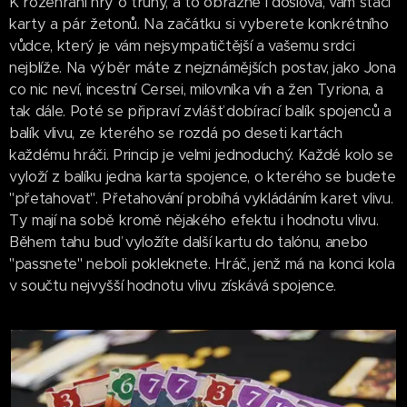
K rozehrání hry o trůny, a to obrazně i doslova, vám stačí
karty a pár žetonů. Na začátku si vyberete konkrétního
vůdce, který je vám nejsympatičtější a vašemu srdci
nejblíže. Na výběr máte z nejznámějších postav, jako Jona
co nic neví, incestní Cersei, milovníka vín a žen Tyriona, a
tak dále. Poté se připraví zvlášť dobírací balík spojenců a
balík vlivu, ze kterého se rozdá po deseti kartách
každému hráči. Princip je velmi jednoduchý. Každé kolo se
vyloží z balíku jedna karta spojence, o kterého se budete
"přetahovat". Přetahování probíhá vykládáním karet vlivu.
Ty mají na sobě kromě nějakého efektu i hodnotu vlivu.
Během tahu buď vyložíte další kartu do talónu, anebo
"passnete" neboli pokleknete. Hráč, jenž má na konci kola
v součtu nejvyšší hodnotu vlivu získává spojence.