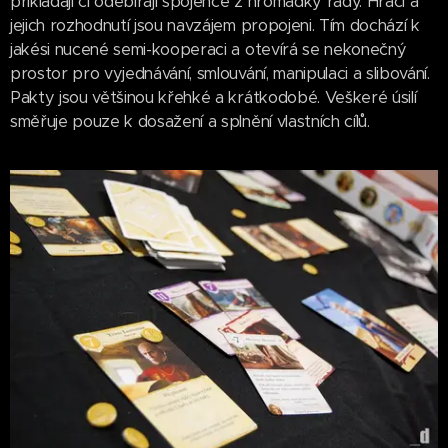
přikládají či odebírají spojence z hromádky rady. Hráči a
jejich rozhodnutí jsou navzájem propojeni. Tím dochází k
jakési nucené semi-kooperaci a otevírá se nekonečný
prostor pro vyjednávání, smlouvání, manipulaci a slibování.
Pakty jsou většinou křehké a krátkodobé. Veškeré úsilí
směřuje pouze k dosažení a splnění vlastních cílů.