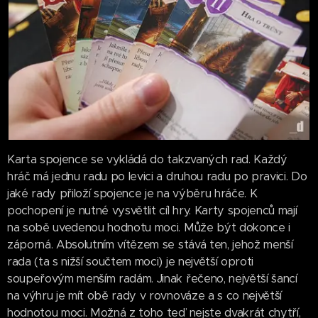
Karta spojence se vykládá do takzvaných rad. Každý
hráč má jednu radu po levici a druhou radu po pravici. Do
jaké rady přiloží spojence je na výběru hráče. K
pochopení je nutné vysvětlit cíl hry. Karty spojenců mají
na sobě uvedenou hodnotu moci. Může být dokonce i
záporná. Absolutním vítězem se stává ten, jehož menší
rada (ta s nižší součtem moci) je největší oproti
soupeřovým menším radám. Jinak řečeno, největší šancí
na výhru je mít obě rady v rovnováze a s co největší
hodnotou moci. Možná z toho teď nejste dvakrát chytří,