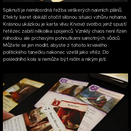
Spiknutí je nemilosrdná řežba veškerých naivních plánů.
Efekty karet dokáží otočit slibnou situaci vzhůru nohama.
Krásnou ukázkou je karta vlivu
Krvavá svatba
, jenž spustí
řetězec zabití několika spojenců. Vzniklý chaos není řízen
náhodou, ale prchavými pohnutkami samotných vůdců.
Můžete se jen modlit, abyste z tohoto krvavého
politického tanečku nakonec vzešli jako vítěz. Do
posledního kola si nemůže být ničím a nikým jistí.