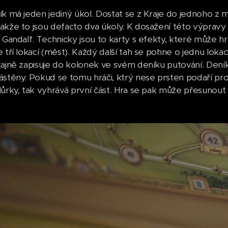
ík má jeden jediný úkol. Dostat se z Kraje do jednoho z
akže to jsou defacto dva úkoly. K dosažení této výpravy
i Gandalf. Technicky jsou to karty s efekty, které může h
 tří lokací (měst). Každý další tah se pohne o jednu loka
tajně zapisuje do kolonek ve svém deníku putování. Dení
ástěny. Pokud se tomu hráči, ktrý nese prsten podaří pr
Hůrky, tak vyhrává první část. Hra se pak může přesunou