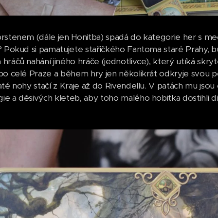
rstenem (dále jen Honitba) spadá do kategorie her s me
? Pokud si pamatujete stařičkého Fantoma staré Prahy, 
hráčů nahání jiného hráče (jednotlivce), který utíká sk
po celé Praze a během hry jen několikrát odkryje svou po
té nohy stačí z Kraje až do Rivendellu. V patách mu jsou č
e a děsivých kleteb, aby toho malého hobitka dostihli dř