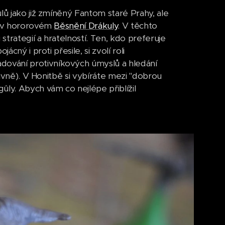
lů jako již zmíněný Fantom staré Prahy, ale
či v hororovém
Běsnění Drákuly
. V těchto
trategií a hratelností. Ten, kdo preferuje
cný i proti přesile, si zvolí roli
ování protivníkových úmyslů a hledání
divně). V Honitbě si vybíráte mezi "dobrou
ly. Abych vám co nejlépe přiblížil