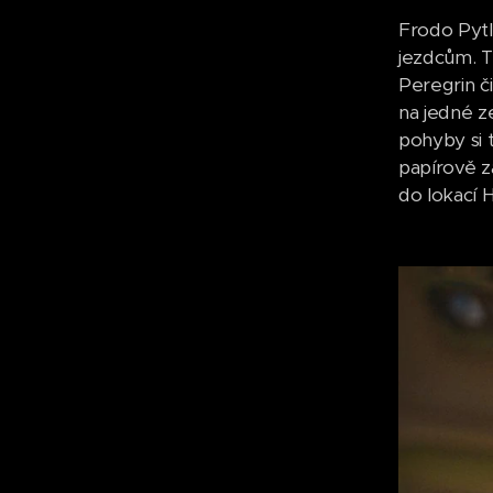
Frodo Pytl
jezdcům. T
Peregrin č
na jedné ze
pohyby si 
papírově z
do lokací 