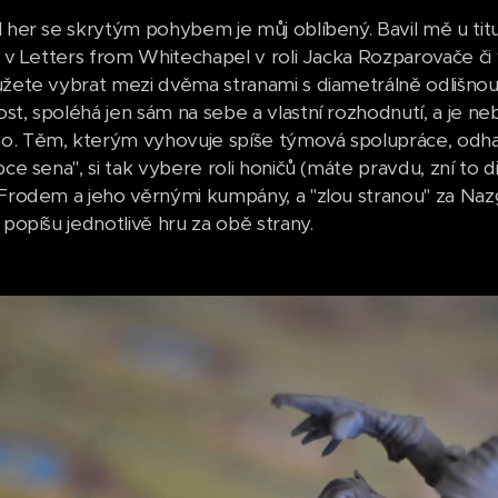
l her se skrytým pohybem je můj oblíbený. Bavil mě u titu
 i v Letters from Whitechapel v roli Jacka Rozparovače 
ůžete vybrat mezi dvěma stranami s diametrálně odlišnou s
t, spoléhá jen sám na sebe a vlastní rozhodnutí, a je nebojá
. Těm, kterým vyhovuje spíše týmová spolupráce, odhad
pce sena", si tak vybere roli honičů (máte pravdu, zní to 
 Frodem a jeho věrnými kumpány, a "zlou stranou" za Nazgû
 popíšu jednotlivě hru za obě strany.