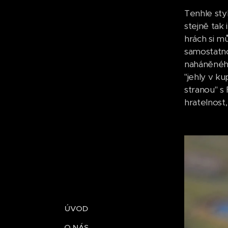
Tenhle sty
stejně tak
hrách si m
samostatnos
naháněného
"jehly v ku
stranou" s
hratelnost,
ÚVOD
O NÁS