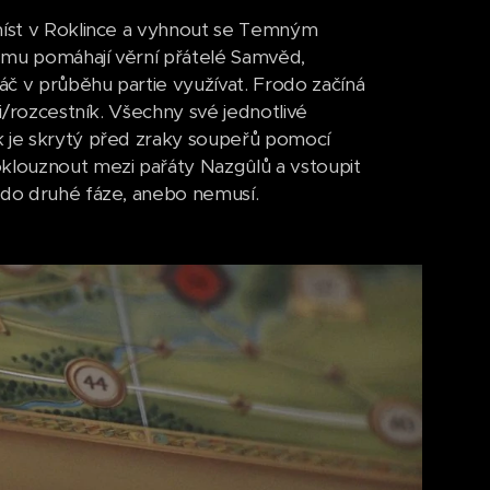
 míst v Roklince a vyhnout se Temným
 mu pomáhají věrní přátelé Samvěd,
ráč v průběhu partie využívat. Frodo začíná
ci/rozcestník. Všechny své jednotlivé
k je skrytý před zraky soupeřů pomocí
oklouznout mezi pařáty Nazgûlů a vstoupit
t do druhé fáze, anebo nemusí.