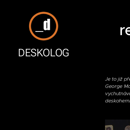
r
DESKOLOG
Je to již 
George Mar
vychutnávat
deskoherní