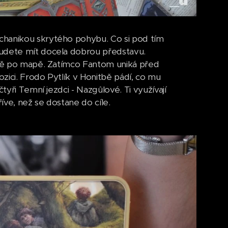
chanikou skrytého pohybu. Co si pod tím
budete mít docela dobrou představu.
rytě po mapě. Zatímco Fantom uniká před
zici. Frodo Pytlík v Honitbě pádí, co mu
tyři Temní jezdci - Nazgûlové. Ti využívají
íve, než se dostane do cíle.