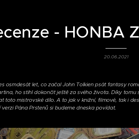
ecenze - HONBA
20.06.2021
přes osmdesát let, co začal John Tolkien psát fantasy rom
tina, ho stihl dokončit ještě za svého života. Díky tomu
 toto mistrovské dílo. A to jak v knižní, filmové, tak i 
 verzi Pána Prstenů si budeme dneska povídat.