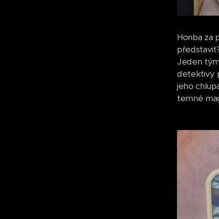
Honba za p
představit
Jeden tým 
detektivy 
jeho chlupa
temné magi