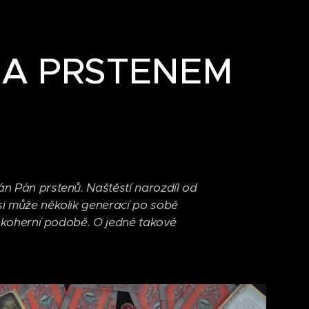
 ZA PRSTENEM
án Pán prstenů. Naštěstí narozdíl od
 si může několik generací po sobě
deskoherní podobě. O jedné takové