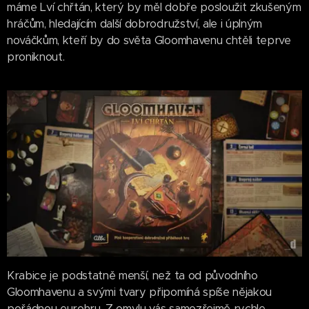
máme Lví chřtán, který by měl dobře posloužit zkušeným
hráčům, hledajícím další dobrodružství, ale i úplným
nováčkům, kteří by do světa Gloomhavenu chtěli teprve
proniknout.
Krabice je podstatně menší, než ta od původního
Gloomhavenu a svými tvary připomíná spíše nějakou
pořádnou eurohru. Z omylu vás samozřejmě rychle