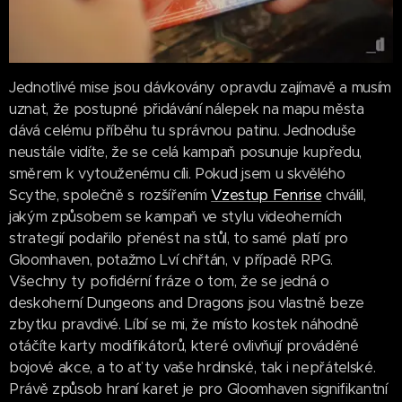
Jednotlivé mise jsou dávkovány opravdu zajímavě a musím
uznat, že postupné přidávání nálepek na mapu města
dává celému příběhu tu správnou patinu. Jednoduše
neustále vidíte, že se celá kampaň posunuje kupředu,
směrem k vytouženému cíli. Pokud jsem u skvělého
Scythe, společně s rozšířením
Vzestup Fenrise
chválil,
jakým způsobem se kampaň ve stylu videoherních
strategií podařilo přenést na stůl, to samé platí pro
Gloomhaven, potažmo Lví chřtán, v případě RPG.
Všechny ty pofidérní fráze o tom, že se jedná o
deskoherní Dungeons and Dragons jsou vlastně beze
zbytku pravdivé. Líbí se mi, že místo kostek náhodně
otáčíte karty modifikátorů, které ovlivňují prováděné
bojové akce, a to ať ty vaše hrdinské, tak i nepřátelské.
Právě způsob hraní karet je pro Gloomhaven signifikantní