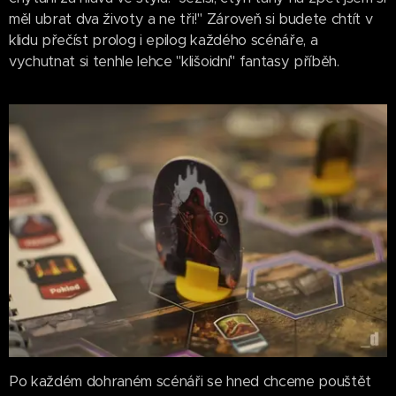
měl ubrat dva životy a ne tři!" Zároveň si budete chtít v
klidu přečíst prolog i epilog každého scénáře, a
vychutnat si tenhle lehce "klišoidní" fantasy příběh.
Po každém dohraném scénáři se hned chceme pouštět