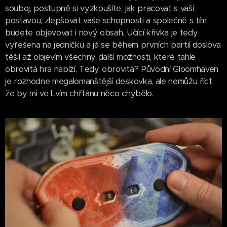
souboj, postupně si vyzkoušíte, jak pracovat s vaší
postavou, zlepšovat vaše schopnosti a společně s tím
budete objevovat i nový obsah. Učící křivka je tedy
vyřešena na jedničku a já se během prvních partií doslova
těšil až objevím všechny další možnosti, které tahle
obrovitá hra nabízí. Tedy, obrovitá? Původní Gloomhaven
je rozhodne megalomanštější deskovka, ale nemůžu říct,
že by mi ve Lvím chřtánu něco chybělo.