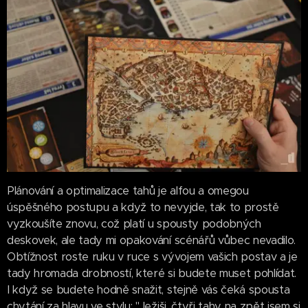
Plánování a optimalizace tahů je alfou a omegou
úspěšného postupu a když to nevyjde, tak to prostě
vyzkoušíte znovu, což platí u spousty podobných
deskovek, ale tady mi opakování scénářů vůbec nevadilo.
Obtížnost roste ruku v ruce s vývojem vašich postav a je
tady hromada drobností, které si budete muset pohlídat.
I když se budete hodně snažit, stejně vás čeká spousta
chytání za hlavu ve stylu: "Ježiši, čtyři tahy na zpět jsem si