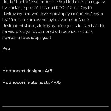
do dalšího, takže se mi dost těžko hledají nějaká negativa.
Lví chřtán je prostě instantní RPG zážitek. Chytře
dávkovaný a hlavně skvěle přístupný i méně zkušeným
hráčům. Tahle hra asi nechybí v žádné pořádné
deskoherní sbírce, ale kdyby přeci jen, tak... Nechám to
na vás, přeci jen bych nerad od recenze sklouzl k
nějakému teleshoppingu. :)
Petr
Hodnocení designu: 4/5
Hodnocení hratelnosti: 4+/5