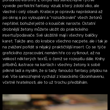
vyvede perfektní fantasy vizuál, který zdobí víko, ale
vlastně i celý obsah. Krabice je opravdu napráskaná až
po okraj a po vyloupání a "rozsáčkování" všech žetonů
nepřátel, bohužel ještě o kousíček naroste. Ostatní
drobnější žetony můžete uložit do praktického
insertu/podavače. Své uložiště mají i všechny balíčky
karet. Takže ano, do krabice všechno nacpete, ale i tak je
na zvážení pořídit si nějaký praktičtější insert. Co se týče
grafického zpracování, nemám hře co vytknout, až na
velikost některých textů, o čemž se rozepíšu dále. Knihy
příběhů, ilustrace na kartách i všechny žetony k sobě
pěkně ladí a myslím, že si tady fanoušci fantasy přijdou na
své. Vše samozřejmě vychází z klasického Gloomhavenu,
včetně hratelnosti, ale to už trochu předbíhám.