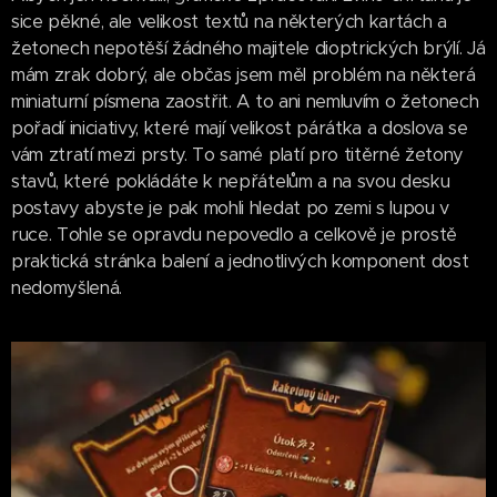
sice pěkné, ale velikost textů na některých kartách a
žetonech nepotěší žádného majitele dioptrických brýlí. Já
mám zrak dobrý, ale občas jsem měl problém na některá
miniaturní písmena zaostřit. A to ani nemluvím o žetonech
pořadí iniciativy, které mají velikost párátka a doslova se
vám ztratí mezi prsty. To samé platí pro titěrné žetony
stavů, které pokládáte k nepřátelům a na svou desku
postavy abyste je pak mohli hledat po zemi s lupou v
ruce. Tohle se opravdu nepovedlo a celkově je prostě
praktická stránka balení a jednotlivých komponent dost
nedomyšlená.