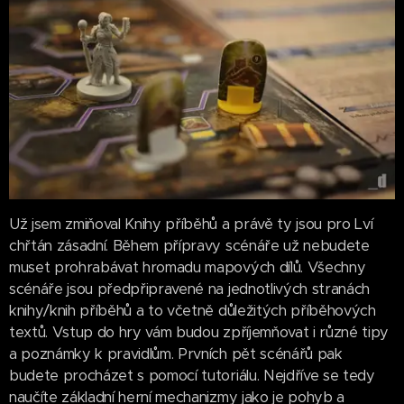
Už jsem zmiňoval Knihy příběhů a právě ty jsou pro Lví
chřtán zásadní. Během přípravy scénáře už nebudete
muset prohrabávat hromadu mapových dílů. Všechny
scénáře jsou předpřipravené na jednotlivých stranách
knihy/knih příběhů a to včetně důležitých příběhových
textů. Vstup do hry vám budou zpříjemňovat i různé tipy
a poznámky k pravidlům. Prvních pět scénářů pak
budete procházet s pomocí tutoriálu. Nejdříve se tedy
naučíte základní herní mechanizmy jako je pohyb a