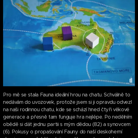
Pro mě se stala Fauna ideální hrou na chatu. Schválně to
nedávám do uvozovek, protože jsem si ji opravdu odvezl
na naši rodinnou chatu, kde se schází hned čtyři věkové
generace a přesně tam funguje hra nejlépe. Po nedělním
obědě si dát jednu partii s mým dědou (82) a synovcem
(6). Pokusy o propašování Fauny do naší deskoherní