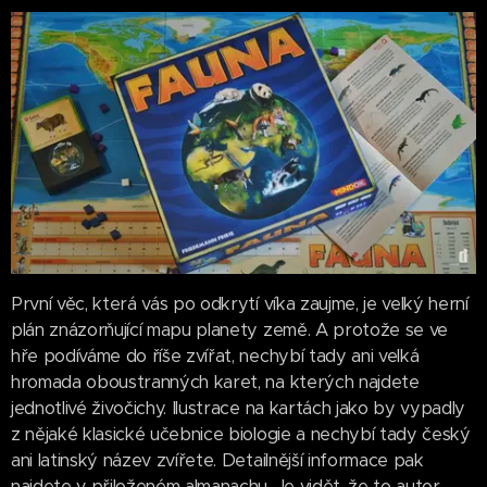
První věc, která vás po odkrytí víka zaujme, je velký herní
plán znázorňující mapu planety země. A protože se ve
hře podíváme do říše zvířat, nechybí tady ani velká
hromada oboustranných karet, na kterých najdete
jednotlivé živočichy. Ilustrace na kartách jako by vypadly
z nějaké klasické učebnice biologie a nechybí tady český
ani latinský název zvířete. Detailnější informace pak
najdete v přiloženém almanachu. Je vidět, že to autor