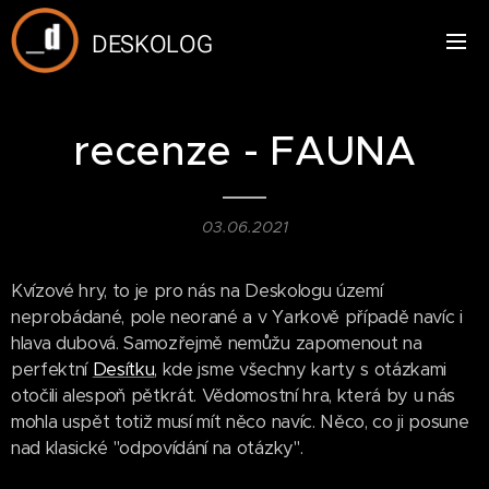
DESKOLOG
recenze - FAUNA
03.06.2021
Kvízové hry, to je pro nás na Deskologu území
neprobádané, pole neorané a v Yarkově případě navíc i
hlava dubová. Samozřejmě nemůžu zapomenout na
perfektní
Desítku
, kde jsme všechny karty s otázkami
otočili alespoň pětkrát. Vědomostní hra, která by u nás
mohla uspět totiž musí mít něco navíc. Něco, co ji posune
nad klasické "odpovídání na otázky".