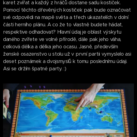
karet zvířat a každý z hráčů dostane sadu kostiček.
Pomocí těchto dřevěných kostiček pak bude označovat
své odpovědi na mapě světa a třech ukazatelích v dolní
části herního plánu. A co že to vlastně budete hádat,
respektive odhadovat? Hlavní údaj je oblast výskytu
daného zvířete ve volné přírodě, dále pak jeho váha,
celková délka a délka jeho ocasu. Jasně, především
ženské osazenstvo u stolu už v první partii vymyslelo asi
deset poznámek a dvojsmyslů k tomu poslednímu údaji.
Asi se držím špatné party. :)