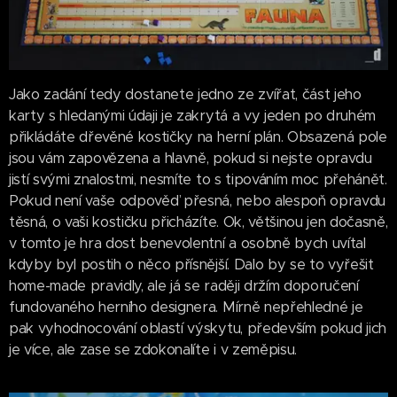
Jako zadání tedy dostanete jedno ze zvířat, část jeho
karty s hledanými údaji je zakrytá a vy jeden po druhém
přikládáte dřevěné kostičky na herní plán. Obsazená pole
jsou vám zapovězena a hlavně, pokud si nejste opravdu
jistí svými znalostmi, nesmíte to s tipováním moc přehánět.
Pokud není vaše odpověď přesná, nebo alespoň opravdu
těsná, o vaši kostičku přicházíte. Ok, většinou jen dočasně,
v tomto je hra dost benevolentní a osobně bych uvítal
kdyby byl postih o něco přísnější. Dalo by se to vyřešit
home-made pravidly, ale já se raději držím doporučení
fundovaného herního designera. Mírně nepřehledné je
pak vyhodnocování oblastí výskytu, především pokud jich
je více, ale zase se zdokonalíte i v zeměpisu.