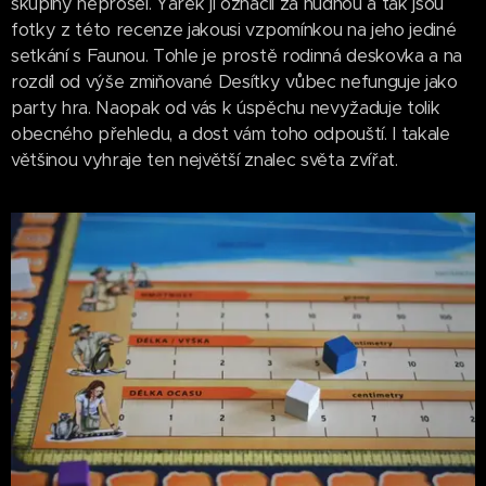
skupiny neprošel. Yarek ji označil za nudnou a tak jsou
fotky z této recenze jakousi vzpomínkou na jeho jediné
setkání s Faunou. Tohle je prostě rodinná deskovka a na
rozdíl od výše zmiňované Desítky vůbec nefunguje jako
party hra. Naopak od vás k úspěchu nevyžaduje tolik
obecného přehledu, a dost vám toho odpouští. I takale
většinou vyhraje ten největší znalec světa zvířat.