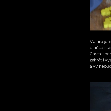
Ve hře je m
o něco sta
Carcassonne
zahrát i v
a vy nebude