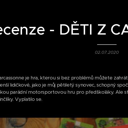
ecenze - DĚTI Z
02.07.2020
rcassonne je hra, kterou si bez problémů můžete zahrát 
enší lidičkové, jako je můj pětiletý synovec, schopný spoč
akou parádní motorsportovou hru pro předškoláky. Ale s
nčlíky. Vyplatilo se.