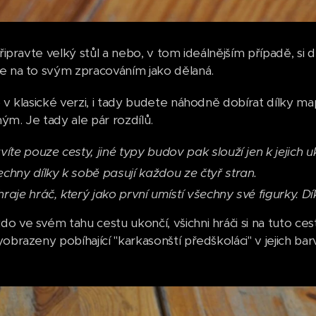
připravte velký stůl a nebo, v tom ideálnějším případě, si
e na to svým zpracováním jako dělaná.
 v klasické verzi, i tady budete náhodně dobírat dílky mapy
ým. Je tady ale pár rozdílů.
víte pouze cesty, jiné typy budov pak slouží jen k jejich u
chny dílky k sobě pasují každou ze čtyř stran.
raje hráč, který jako první umístí všechny své figurky. Dí
o ve svém tahu cestu ukončí, všichni hráči si na tuto cest
obrazeny pobíhající "karkasonští předškoláci" v jejich bar