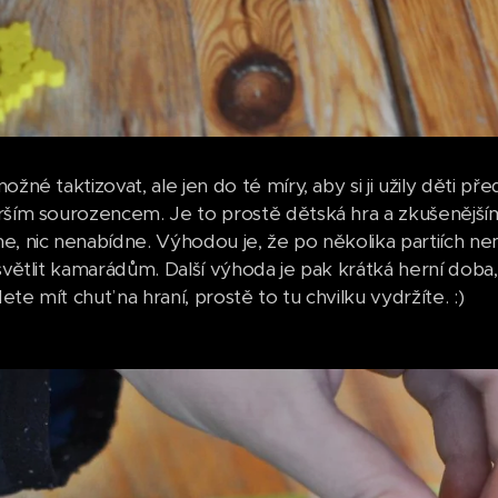
ožné taktizovat, ale jen do té míry, aby si ji užily děti p
rším sourozencem. Je to prostě dětská hra a zkušenějšímu
, nic nenabídne. Výhodou je, že po několika partiích nemu
ysvětlit kamarádům. Další výhoda je pak krátká herní doba
te mít chuť na hraní, prostě to tu chvilku vydržíte. :)