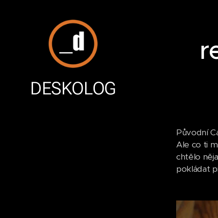
r
DESKOLOG
Původní Ca
Ale co ti m
chtělo něj
pokládat pi