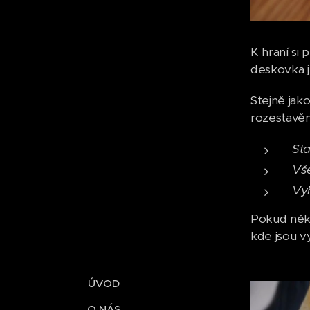
K hraní si 
deskovka j
Stejně jako
rozestavěn
Sta
Vše
Vyh
Pokud někd
kde jsou vy
ÚVOD
O NÁS