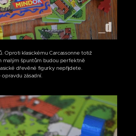
ků. Oproti klasickému Carcassonne totiž
 těm malým špuntům budou perfektně
lasické dřevěné figurky nepřijdete.
 opravdu zásadní.