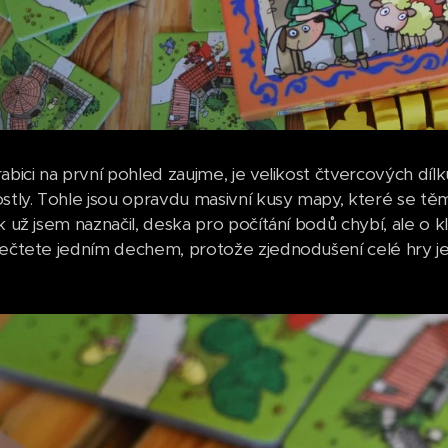
abici na první pohled zaujme, je velikost čtvercových díl
ostly. Tohle jsou opravdu masivní kusy mapy, které se
k už jsem naznačil, deska pro počítání bodů chybí, ale o k
řečtete jedním dechem, protože zjednodušení celé hry je