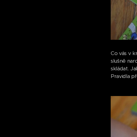
Co vás v kr
slušně nar
skládat. Ja
Pravidla p