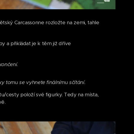
 dětský Carcassonne rozložte na zemi, tahle
 a přikládat je k těm již dříve
končení.
ky tomu se vyhnete finálnímu sčítání.
u/cesty položí své figurky. Tedy na místa,
vě.