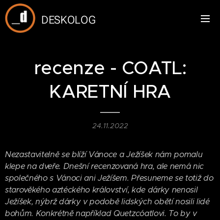
DESKOLOG
recenze - COATL:
KARETNÍ HRA
24.11.2022
Nezastavitelně se blíží Vánoce a Ježíšek nám pomalu
klepe na dveře. Dnešní recenzovaná hra, ale nemá nic
společného s Vánoci ani Ježíšem. Přesuneme se totiž do
starověkého aztéckého království, kde dárky nenosil
Ježíšek, nýbrž dárky v podobě lidských obětí nosili lidé
bohům. Konkrétně například Quetzcóatlovi. To by v