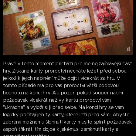
Právě v tento moment přichází pro mě nejzajímavější část
hry. Získané karty proroctví necháte ležet před sebou,
jelikož k jejich naplnění může dojít i vícekrát za hru. V
tomto případě má pro vás proroctví větší bodovou
hodnotu na konci hry. Ale pozor, pokud soupeř naplní
požadavek vícekrát než vy, kartu proroctví vám
"ukradne" a vyloží si ji před sebe. Na konci hry se vám
logicky počítají jen ty karty, které leží před vámi. Abyste
zabránili možnému šlohnutí karty, musíte splnit požadavek
aspoň třikrát, tím dojde k jakémusi zamknutí karty a