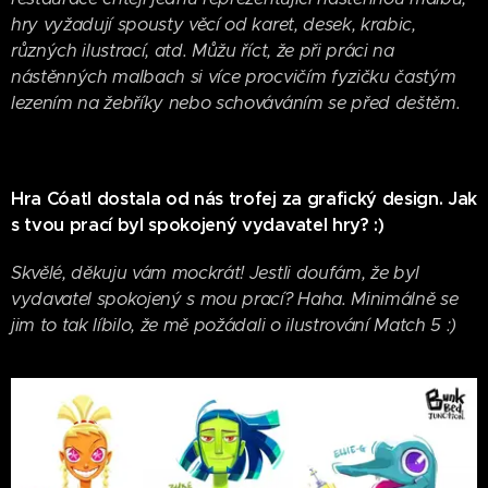
hry vyžadují spousty věcí od karet, desek, krabic,
různých ilustrací, atd. Můžu říct, že při práci na
nástěnných malbach si více procvičím fyzičku častým
lezením na žebříky nebo schováváním se před deštěm.
Hra Cóatl dostala od nás trofej za grafický design. Jak
s tvou prací byl spokojený vydavatel hry? :)
Skvělé, děkuju vám mockrát! Jestli doufám, že byl
vydavatel spokojený s mou prací? Haha. Minimálně se
jim to tak líbilo, že mě požádali o ilustrování Match 5 :)