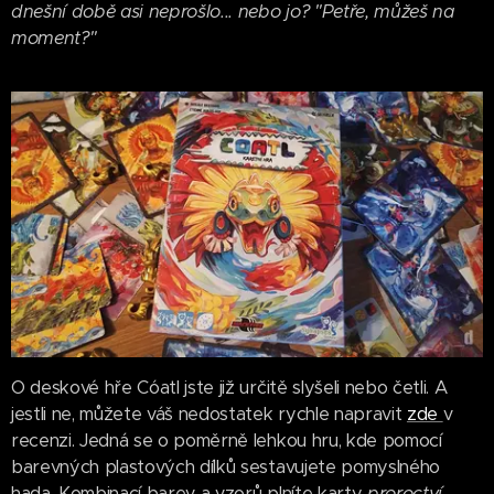
dnešní době asi neprošlo... nebo jo? "Petře, můžeš na
moment?"
O deskové hře Cóatl jste již určitě slyšeli nebo četli. A
jestli ne, můžete váš nedostatek rychle napravit
zde
v
recenzi. Jedná se o poměrně lehkou hru, kde pomocí
barevných plastových dílků sestavujete pomyslného
hada. Kombinací barev a vzorů plníte karty
proroctví