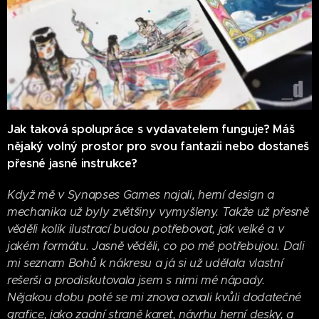
Jak taková spolupráce s vydavatelem funguje? Máš
nějaký volný prostor pro svou fantazii nebo dostaneš
přesné jasné instrukce?
Když mě v Synapses Games najali, herní design a
mechanika už byly zvětšiny vymyšleny. Takže už přesně
věděli kolik ilustrací budou potřebovat, jak velké a v
jakém formátu. Jasně věděli, co po mě potřebujou. Dali
mi seznam Bohů k nákresu a já si už udělala vlastní
rešerši a prodiskutovala jsem s nimi mé nápady.
Nějakou dobu poté se mi znova ozvali kvůli dodatečné
grafice, jako zadní straně karet, návrhu herní desky, a