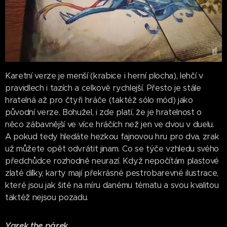
Karetní verze je menší (krabice i herní plocha), lehčí v
pravidlech i tazích a celkově rychlejší. Přesto je stále
hratelná až pro čtyři hráče (taktéž sólo mód) jako
původní verze. Bohužel, i zde platí, že je hratelnost o
něco zábavnější ve více hráčích než jen ve dvou v duelu.
A pokud tedy hledáte hezkou fajnovou hru pro dva, zrak
už můžete opět odvrátit jinam. Co se týče vzhledu svého
předchůdce rozhodně neurazí. Když nepočítám plastové
zlaté dílky, karty mají překrásné pestrobarevné ilustrace,
které jsou jak šité na míru danému tématu a svou kvalitou
taktéž nejsou pozadu.
Yarek the párek