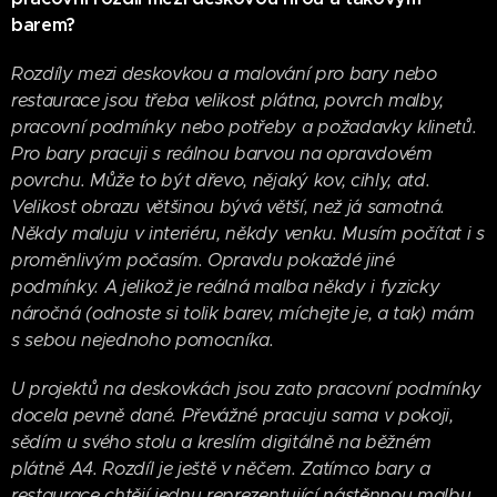
barem?
Rozdíly mezi deskovkou a malování pro bary nebo
restaurace jsou třeba velikost plátna, povrch malby,
pracovní podmínky nebo potřeby a požadavky klinetů.
Pro bary pracuji s reálnou barvou na opravdovém
povrchu. Může to být dřevo, nějaký kov, cihly, atd.
Velikost obrazu většinou bývá větší, než já samotná.
Někdy maluju v interiéru, někdy venku. Musím počítat i s
proměnlivým počasím. Opravdu pokaždé jiné
podmínky. A jelikož je reálná malba někdy i fyzicky
náročná (odnoste si tolik barev, míchejte je, a tak) mám
s sebou nejednoho pomocníka.
U projektů na deskovkách jsou zato pracovní podmínky
docela pevně dané. Převážné pracuju sama v pokoji,
sědím u svého stolu a kreslím digitálně na běžném
plátně A4. Rozdíl je ještě v něčem. Zatímco bary a
restaurace chtějí jednu reprezentující nástěnnou malbu,