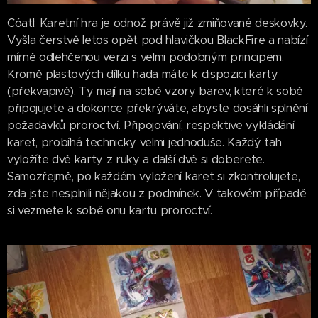
Cóatl: Karetní hra je odnož právě již zmiňované deskovky.
Vyšla čerstvě letos opět pod hlavičkou BlackFire a nabízí
mírně odlehčenou verzi s velmi podobným principem.
Kromě plastových dílku hada máte k dispozici karty
(překvapivě). Ty mají na sobě vzory barev, které k sobě
připojujete a dokonce překrýváte, abyste dosáhli splnění
požadavků proroctví. Připojování, respektive vykládání
karet, probíhá technicky velmi jednoduše. Každý tah
vyložíte dvě karty z ruky a další dvě si doberete.
Samozřejmě, po každém vyložení karet si zkontrolujete,
zda jste nesplnili nějakou z podmínek. V takovém případě
si vezmete k sobě onu kartu proroctví.