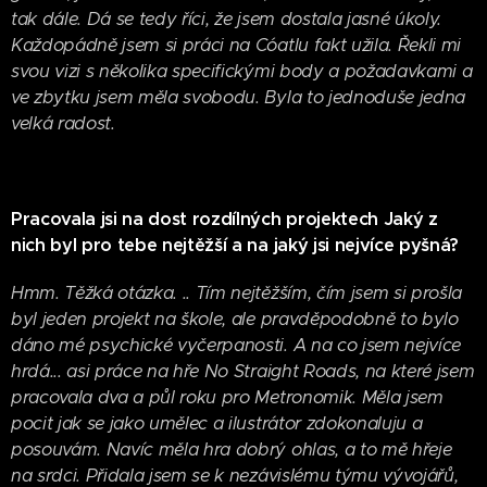
tak dále. Dá se tedy říci, že jsem dostala jasné úkoly.
Každopádně jsem si práci na Cóatlu fakt užila. Řekli mi
svou vizi s několika specifickými body a požadavkami a
ve zbytku jsem měla svobodu. Byla to jednoduše jedna
velká radost.
Pracovala jsi na dost rozdílných projektech Jaký z
nich byl pro tebe nejtěžší a na jaký jsi nejvíce pyšná?
Hmm. Těžká otázka. .. Tím nejtěžším, čím jsem si prošla
byl jeden projekt na škole, ale pravděpodobně to bylo
dáno mé psychické vyčerpanosti. A na co jsem nejvíce
hrdá... asi práce na hře No Straight Roads, na které jsem
pracovala dva a půl roku pro Metronomik. Měla jsem
pocit jak se jako umělec a ilustrátor zdokonaluju a
posouvám. Navíc měla hra dobrý ohlas, a to mě hřeje
na srdci. Přidala jsem se k nezávislému týmu vývojářů,