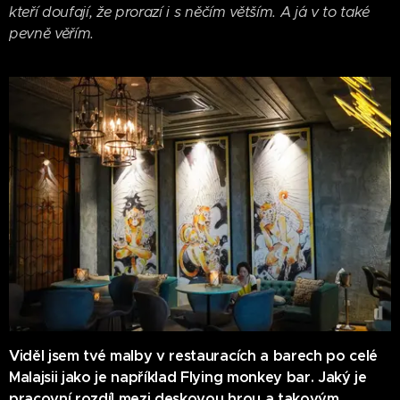
kteří doufají, že prorazí i s něčím větším. A já v to také
pevně věřím.
Viděl jsem tvé malby v restauracích a barech po celé
Malajsii jako je například Flying monkey bar. Jaký je
pracovní rozdíl mezi deskovou hrou a takovým