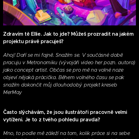
Zdravím tě Ellie. Jak to jde? Můžeš prozradit na jakém
projektu právě pracuješ?
Ahoj! Daří se mi fajně. Snažím se. V součásné době
pracuju v Metronomiku (vývojáři video her pozn. autora)
jako concept artist. Občas se pro mě na volné noze
objeví nějaká prácička. Během volného času se pak
snažím dokončit můj dlouhodobý projekt kreseb
MerMay
Často slýchávám, že jsou ilustrátoři pracovně velmi
vytíženi. Je to z tvého pohledu pravda?
Mno, to podle mě záleží na tom, kolik práce si na sebe