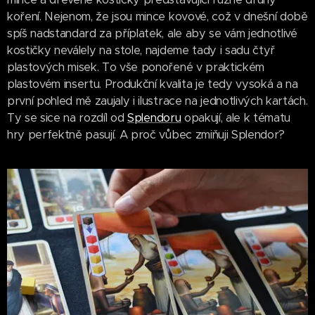
koření. Nejenom, že jsou mince kovové, což v dnešní době
spíš nadstandard za příplatek, ale aby se vám jednotlivé
kostičky neválely na stole, najdeme tady i sadu čtyř
plastových misek. To vše ponořené v praktickém
plastovém insertu. Produkční kvalita je tedy vysoká a na
první pohled mě zaujaly i ilustrace na jednotlivých kartách.
Ty se sice na rozdíl od
Splendoru
opakují, ale k tématu
hry perfektně pasují. A proč vůbec zmiňuji Splendor?