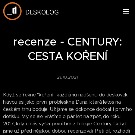
DESKOLOG
recenze - CENTURY:
CESTA KOŘENÍ
21.10.2021
Když se řekne "koření", každému nadšenci do deskovek
hlavou asi jako první probleskne Duna, která letos na
českém trhu boduje. Už jsme se dokonce dočkali i prvního
dotisku. My se ale vrátíme o pár let na zpět, do roku
2017, kdy u nás vyšla první hra z trilogie Century. I když
jsme už před nějakou dobou recenzovali třetí díl, rozhodli