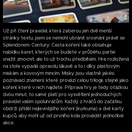
Už při čtení pravidel, která zaberou jen dvě menší
stránky textu, jsem se nemohl ubránit srovnání právě se
Splendorem. Century: Cesta koření také obsahuje
nabídku karet, kterých se budete v průběhu partie
snažit zmocnit, ale to už trochu předbíhám. Hra rozložená
na stole vypadá opravdu lákavě a to i díky plastovým
miskám a kovovým mincím. Misky jsou vlastně jakési
poznávací znamení, které provází celou trilogii, stejně jako
koření, které v nich najdete. Příprava hry je tedy otázkou
dvou minut, to samé platí pro vysvětlení jednoduchých
pravidel vašim spoluhráčům. Každý z hráčů do začátku
obdrží příděl nejlevnějšího koření (kurkuma) a dvě karty
kupců, aby mohl už od prvního kola provádět jednotlivé
akce.