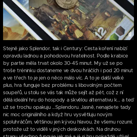
Stejně jako Splendor, tak i Century: Cesta koření nabízí
opravdu ladnou a pohodovou hratelnost. Podle krabice
by partie měla trvat okolo 30-45 minut. My už se po
troše tréninku dostaneme ve dvou hráčích i pod 20 minut
a ve třech to je jen o něco málo víc. A to je další velké
plus, hra funguje bez problému s libovolným počtem
soupeřů, u stolu se vás tak může sejít až pět, což z ní
dělá ideální hru do hospody a skvělou alternativu k.... a teď
už se trochu opakuju ....Splendoru. Jasně, nenajdete tady
nic moc originálního a když hru vysvětluju novým
spoluhráčům, většinou jen kývou hlavou, že všemu rozumí,
protože už to viděli v jiných deskovkách. Na druhou
stranu všechno funguje jak má a já si hru pokaždé užíval.