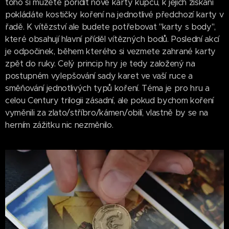
toho si můžete pořídit nové karty kupců, k jejich získání
pokládáte kostičky koření na jednotlivé předchozí karty v
řadě. K vítězství ale budete potřebovat "karty s body",
které obsahují hlavní příděl vítězných bodů. Poslední akcí
je odpočinek, během kterého si vezmete zahrané karty
zpět do ruky. Celý princip hry je tedy založený na
postupném vylepšování sady karet ve vaší ruce a
směňování jednotlivých typů koření. Téma je pro hru a
celou Century trilogii zásadní, ale pokud bychom koření
vyměnili za zlato/stříbro/kámen/obilí, vlastně by se na
herním zážitku nic nezměnilo.