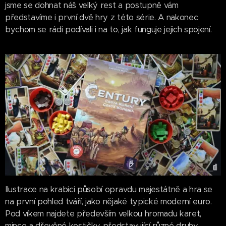
jsme se dohnat náš velký rest a postupně vám
představíme i první dvě hry z této série. A nakonec
bychom se rádi podívali i na to, jak funguje jejich spojení.
Ilustrace na krabici působí opravdu majestátně a hra se
na první pohled tváří, jako nějaké typické moderní euro.
Pod víkem najdete především velkou hromadu karet,
mince a dřevěné kostičky představující různé druhy