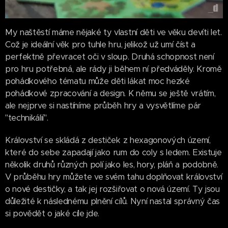
My naštěstí máme nějaké ty vlastní děti ve věku devíti let.
Což je ideální věk pro tuhle hru, jelikož už umí číst a
perfektně převracet oči v sloup. Druhá schopnost není
pro hru potřebná, ale rády ji během ní předváděly. Kromě
pohádkového tématu může děti lákat moc hezké
pohádkové zpracování a design. K němu se ještě vrátím,
ale nejprve si nastíníme průběh hry a vysvětlíme pár
"technikálií".
Království se skládá z destiček z hexagonových území,
které do sebe zapadají jako rum do coly s ledem. Existuje
několik druhů různých polí jako les, hory, pláň a podobně.
V průběhu hry můžete ve svém tahu doplňovat království
o nové destičky, a tak jej rozšiřovat o nová území. Ty jsou
důležité k následnému plnění cílů. Nyní nastal správný čas
si povědět o jaké cíle jde.