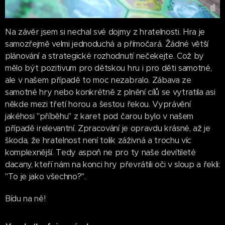
Na závěr jsem si nechal své dojmy z hratelnosti. Hra je
samozřejmě velmi jednoduchá a přímočará. Žádné větší
plánování a strategické rozhodnutí nečekejte. Což by
mělo být pozitivum pro dětskou hru i pro děti samotné,
ale v našem případě to moc nezabralo. Zábava ze
samotné hry nebo konkrétně z plnění cílů se vytratila asi
někde mezi třetí horou a šestou řekou. Vyprávění
jakéhosi "příběhu" z karet pod čarou bylo v našem
případě irelevantní. Zpracování je opravdu krásné, až je
škoda, že hratelnost není tolik záživná a trochu víc
komplexnější. Tedy aspoň ne pro ty naše devítileté
dacany, kteří nám na konci hry převrátili oči v sloup a řekli:
"To je jako všechno?".
Bídu na ně!