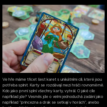
Ve hře máme třicet šest karet s unikátními cíli, které jsou
potřeba splnit. Karty se rozdávají mezi hráči rovnoměrně.
Kdo jako první splní všechny karty, vyhrál. O jaké cíle
například jde? Vesměs jde o velmi jednoduchá zadání jako
například "princezna a drak se setkají v horách", anebo