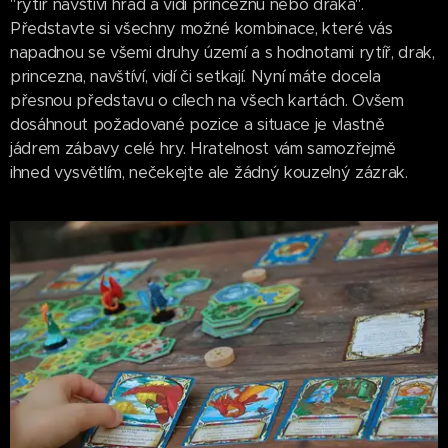
"rytíř navštíví hrad a vidí princeznu nebo draka".
Představte si všechny možné kombinace, které vás
napadnou se všemi druhy území a s hodnotami rytíř, drak,
princezna, navštíví, vidí či setkají. Nyní máte docela
přesnou představu o cílech na všech kartách. Ovšem
dosáhnout požadované pozice a situace je vlastně
jádrem zábavy celé hry. Hratelnost vám samozřejmě
ihned vysvětlím, nečekejte ale žádný kouzelný zázrak.