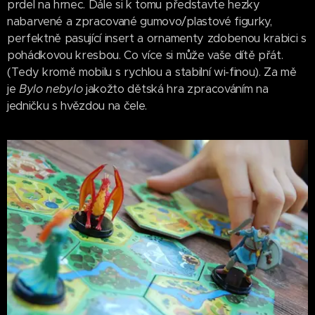
prdel na hrnec. Dále si k tomu představte hezky
nabarvené a zpracované gumovo/plastové figurky,
perfektně pasující insert a ornamenty zdobenou krabici s
pohádkovou kresbou. Co více si může vaše dítě přát.
(Tedy kromě mobilu s rychlou a stabilní wi-finou). Za mě
je
Bylo nebylo
jakožto dětská hra zpracováním na
jedničku s hvězdou na čele.