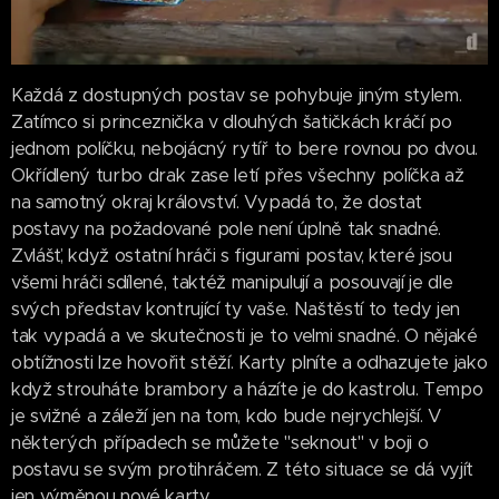
Každá z dostupných postav se pohybuje jiným stylem.
Zatímco si princeznička v dlouhých šatičkách kráčí po
jednom políčku, nebojácný rytíř to bere rovnou po dvou.
Okřídlený turbo drak zase letí přes všechny políčka až
na samotný okraj království. Vypadá to, že dostat
postavy na požadované pole není úplně tak snadné.
Zvlášť, když ostatní hráči s figurami postav, které jsou
všemi hráči sdílené, taktéž manipulují a posouvají je dle
svých představ kontrující ty vaše. Naštěstí to tedy jen
tak vypadá a ve skutečnosti je to velmi snadné. O nějaké
obtížnosti lze hovořit stěží. Karty plníte a odhazujete jako
když strouháte brambory a házíte je do kastrolu. Tempo
je svižné a záleží jen na tom, kdo bude nejrychlejší. V
některých případech se můžete "seknout" v boji o
postavu se svým protihráčem. Z této situace se dá vyjít
jen výměnou nové karty.