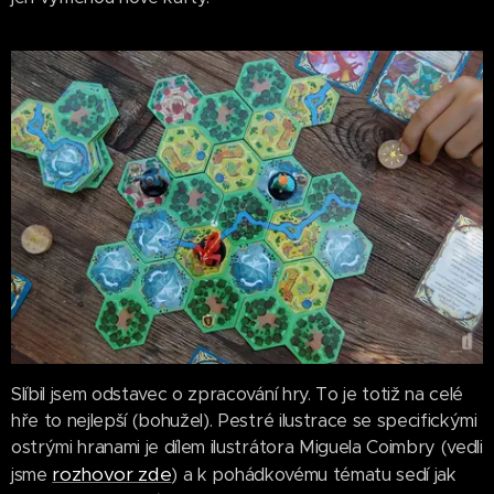
Slíbil jsem odstavec o zpracování hry. To je totiž na celé
hře to nejlepší (bohužel). Pestré ilustrace se specifickými
ostrými hranami je dílem ilustrátora Miguela Coimbry (vedli
rozhovor zde
jsme
) a k pohádkovému tématu sedí jak