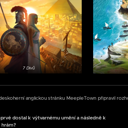
7 Divů
deskoherní anglickou stránku MeepleTown připravil rozh
prvé dostal k výtvarnému umění a následně k
 hrám?