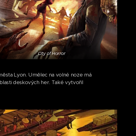
City of Horror
í z města Lyon. Umělec na volné noze má
blasti deskových her. Také vytvořil