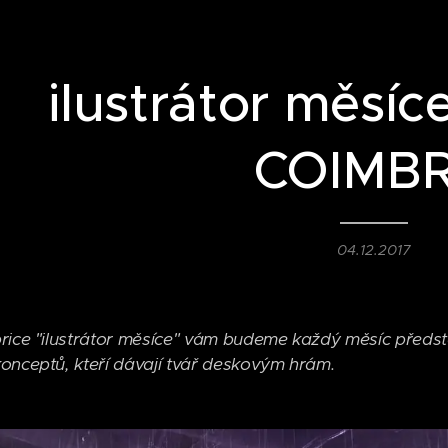
ilustrátor měsí
COIMB
04.12.2017
rice "ilustrátor měsíce" vám budeme každý měsíc předsta
onceptů, kteří dávají tvář deskovým hrám.