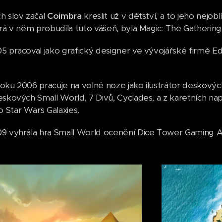
h slov začal
Coimbra
kreslit už v dětství, a to jeho nejobl
erá v něm probudila tuto vášeň, byla Magic: The Gathering
5 pracoval jako grafický designer ve vývojářské firmě E
oku 2006 pracuje na volné noze jako ilustrátor deskových
eskových Small World, 7 Divů, Cyclades, a z karetních na
Star Wars Galaxies.
9 vyhrála hra Small World ocenění Dice Tower Gaming Aw