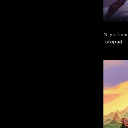
Nejspíš vá
listopad
.