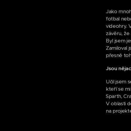
Jako mnoho
fotbal neb
videohry. V
závěru, že 
Byl jsem je
Zamiloval j
přesně toh
Jsou nějací
Učil jsem s
kteří se mi
Sparth, Cra
V oblasti 
na projekt