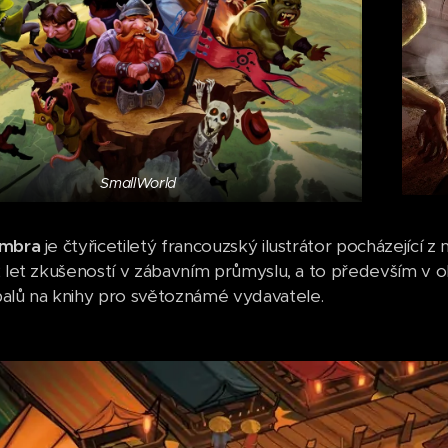
SmallWorld
imbra
je čtyřicetiletý francouzský ilustrátor pocházejíc
2 let zkušeností v zábavním průmyslu, a to především v o
alů na knihy pro světoznámé vydavatele.