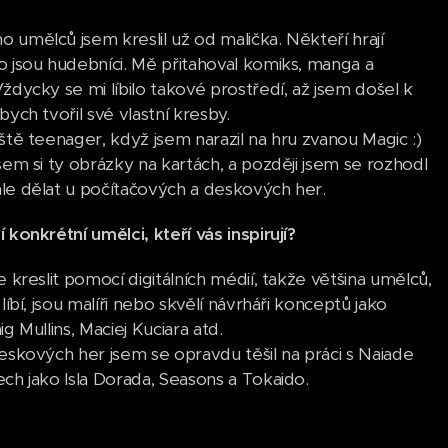
 umělců jsem kreslil už od malička. Někteří hrají
o jsou hudebníci. Mě přitahoval komiks, manga a
ždycky se mi líbilo takové prostředí, až jsem došel k
bych tvořil své vlastní kresby.
ště teenager, když jsem narazil na hru zvanou Magic :)
sem si ty obrázky na kartách, a později jsem se rozhodl
le dělat u počítačových a deskových her.
 konkrétní umělci, kteří vás inspirují?
e kreslit pomocí digitálních médií, takže většina umělců,
 líbí, jsou malíři nebo skvělí návrháři konceptů jako
ig Mullins, Maciej Kuciara atd.
deskových her jsem se opravdu těšil na práci s Naiade
ech jako Isla Dorada, Seasons a Tokaido.