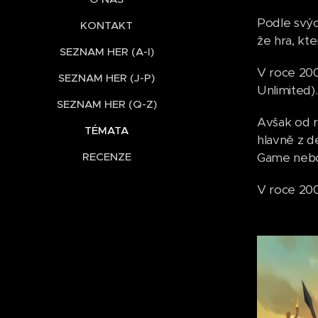
Podle svýc
KONTAKT
že hra, kt
SEZNAM HER (A-I)
V roce 200
SEZNAM HER (J-P)
Unlimited).
SEZNAM HER (Q-Z)
Avšak od r
TÉMATA
hlavně z d
RECENZE
Game nebo 
V roce 200