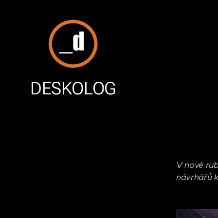
DESKOLOG
V nové rub
návrhářů k