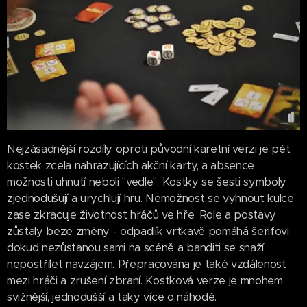
Nejzásadnější rozdíly oproti původní karetní verzi je pět
kostek zcela nahrazujících akční karty, a absence
možnosti uhnutí neboli "vedle". Kostky se šesti symboly
zjednodušují a urychlují hru. Nemožnost se vyhnout kulce
zase zkracuje životnost hráčů ve hře. Role a postavy
zůstaly beze změny - odpadlík vrtkavě pomáhá šerifovi
dokud nezůstanou sami na scéně a banditi se snaží
nepostřílet navzájem. Přepracována je také vzdálenost
mezi hráči a zrušení zbraní. Kostková verze je mnohem
svižnější, jednodušší a taky více o náhodě.