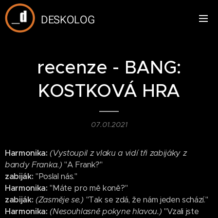
DESKOLOG
recenze - BANG:
KOSTKOVÁ HRA
07.01.2021
Harmonika:
(Vystoupil z vlaku a vidí tři zabijáky z
bandy Franka.)
"A Frank?"
zabiják:
"Poslal nás."
Harmonika:
"Máte pro mě koně?"
zabiják:
(Zasměje se.)
"Tak se zdá, že nám jeden schází."
Harmonika:
(Nesouhlasně pokyne hlavou.)
"Vzali jste