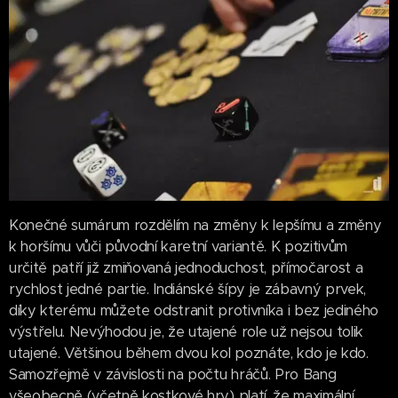
Konečné sumárum rozdělím na změny k lepšímu a změny
k horšímu vůči původní karetní variantě. K pozitivům
určitě patří již zmiňovaná jednoduchost, přímočarost a
rychlost jedné partie. Indiánské šípy je zábavný prvek,
díky kterému můžete odstranit protivníka i bez jediného
výstřelu. Nevýhodou je, že utajené role už nejsou tolik
utajené. Většinou během dvou kol poznáte, kdo je kdo.
Samozřejmě v závislosti na počtu hráčů. Pro Bang
všeobecně (včetně kostkové hry) platí, že maximální