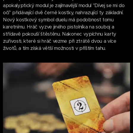
apokalyptický modul je zajímavější modul "Dívej se mi do
očí" přidávající dvě černé kostky, nahrazující ty základní.
Nový kostkový symbol duelu má podobnost tomu
karetnímu. Hráč vyzve jiného pistolníka na souboj a
střídavě pokouší štěstěnu. Nakonec vypíchnu karty
zuřivosti, které si hráč vezme při ztrátě dvou a více
životů, a tím získá větší možnosti v příštím tahu.