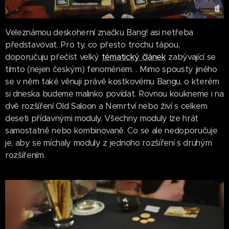
Veleznámou deskoherní značku Bang! asi netřeba
představovat. Pro ty, co přesto trochu tápou,
doporučuju přečíst velký
tématický článek
zabývající se
tímto (nejen českým) fenoménem. . Mimo spousty jiného
se v něm také věnuji právě kostkovému Bangu, o kterém
si dneska budeme malinko povídat. Rovnou koukneme i na
dvě rozšíření Old Saloon a Nemrtví nebo živí s celkem
deseti přídavnými moduly. Všechny moduly lze hrát
samostatně nebo kombinovaně. Co se ale nedoporučuje
je, aby se míchaly moduly z jednoho rozšíření s druhým
rozšířením.