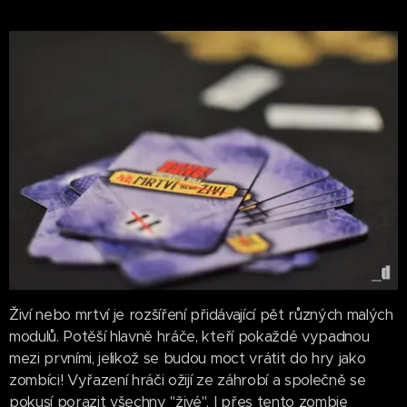
Živí nebo mrtví je rozšíření přidávající pět různých malých
modulů. Potěší hlavně hráče, kteří pokaždé vypadnou
mezi prvními, jelikož se budou moct vrátit do hry jako
zombíci! Vyřazení hráči ožijí ze záhrobí a společně se
pokusí porazit všechny "živé". I přes tento zombie