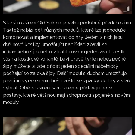
Starší rozšíření Old Saloon je velmi podobné předchozímu.
Taktéž nabízí pět různých modulů, které lze jednoduše
kombinovat a implementovat do hry. Jeden z nich jsou
dvě nové kostky umožňující například zbavit se
indiánského šípu nebo ztratit rovnou jeden život. Jestli
vás na kostkové variantě baví právě tyhle nebezpečné
šípy, můžete si zde přidat jeden speciální náčelnický
počítající se za dva šípy. Další modul s duchem umožňuje
prvnímu vyřazenému hráči vrátit se zpátky do hry a stále
vyhrát. Obě rozšíření samozřejmě přidávají i nové
postavy, které většinou mají schopnosti spojené s novými
moduly.