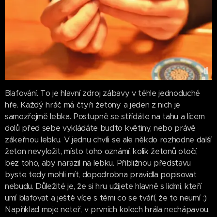
Blafování. To je hlavní zdroj zábavy v téhle jednoduché
hře. Každý hráč má čtyři žetony a jeden z nich je
samozřejmě lebka. Postupně se střídáte na tahu a lícem
dolů před sebe vykládáte buďto květiny, nebo právě
zákeřnou lebku. V jednu chvíli se ale někdo rozhodne další
žeton nevyložit, místo toho oznámí, kolik žetonů otočí,
bez toho, aby narazil na lebku. Přibližnou představu
byste tedy mohli mít, dopodrobna pravidla popisovat
nebudu. Důležité je, že si hru užijete hlavně s lidmi, kteří
umí blafovat a ještě více s těmi co se tváří, že to neumí :)
Například moje neteř, v prvních kolech hrála nechápavou,