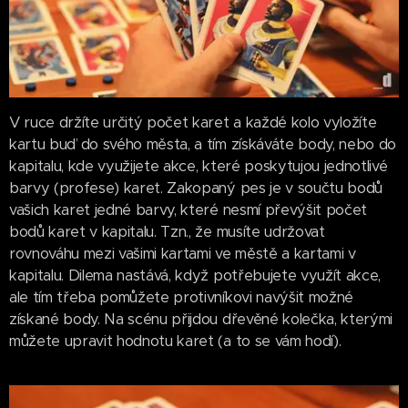
V ruce držíte určitý počet karet a každé kolo vyložíte
kartu buď do svého města, a tím získáváte body, nebo do
kapitalu, kde využijete akce, které poskytujou jednotlivé
barvy (profese) karet. Zakopaný pes je v součtu bodů
vašich karet jedné barvy, které nesmí převýšit počet
bodů karet v kapitalu. Tzn., že musíte udržovat
rovnováhu mezi vašimi kartami ve městě a kartami v
kapitalu. Dilema nastává, když potřebujete využít akce,
ale tím třeba pomůžete protivníkovi navýšit možné
získané body. Na scénu přijdou dřevěné kolečka, kterými
můžete upravit hodnotu karet (a to se vám hodí).