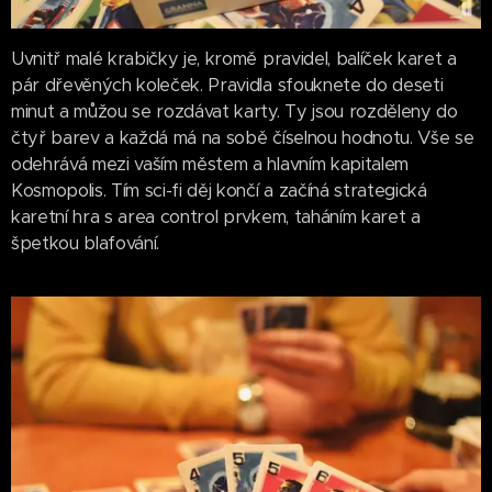
Uvnitř malé krabičky je, kromě pravidel, balíček karet a
pár dřevěných koleček. Pravidla sfouknete do deseti
minut a můžou se rozdávat karty. Ty jsou rozděleny do
čtyř barev a každá má na sobě číselnou hodnotu. Vše se
odehrává mezi vaším městem a hlavním kapitalem
Kosmopolis. Tím sci-fi děj končí a začíná strategická
karetní hra s area control prvkem, taháním karet a
špetkou blafování.