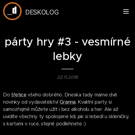
DESKOLOG
párty hry #3 - vesmírné
lebky
22.11.2018
Do
třetice
všeho dobrého. Dneska tady máme dvě
novinky od vydavatelství
Granna
. Kvalitní party si
samozřejmě můžete užít i bez alkoholu a her. Ale až
uvidíte všechny ty spokojené lidi, jak si lebedí u skleničky,
s kartami v ruce, stejně podlehnete :)