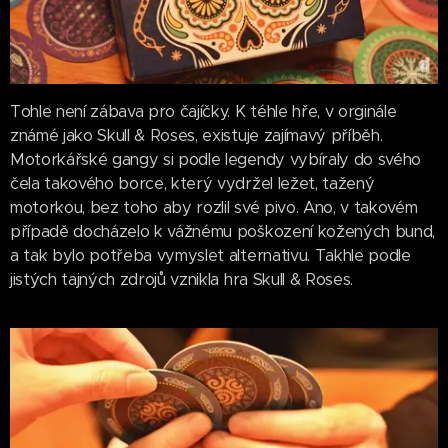
Tohle není zábava pro čajíčky. K téhle hře, v orginále
známé jako Skull & Roses, existuje zajímavý příběh.
Motorkářské gangy si podle legendy vybíraly do svého
čela takového borce, který vydržel ležet, tažený
motorkou, bez toho aby rozlil své pivo. Ano, v takovém
případě docházelo k vážnému poškození kožených bund,
a tak bylo potřeba vymyslet alternativu. Takhle podle
jistých tajných zdrojů vznikla hra Skull & Roses.