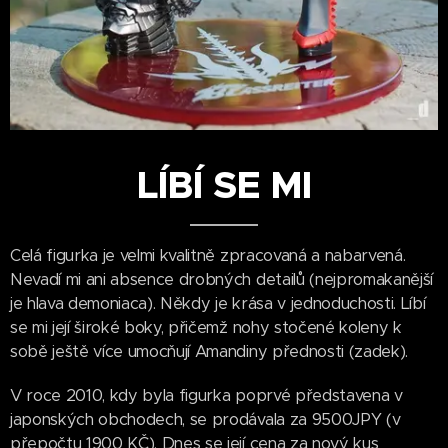
LÍBÍ SE MI
Celá figurka je velmi kvalitně zpracovaná a nabarvená.
Nevadí mi ani absence drobných detailů (nejpromakanější
je hlava demoniaca). Někdy je krása v jednoduchosti. Líbí
se mi její široké boky, přičemž nohy stočené koleny k
sobě ještě více umocňují Amandiny přednosti (zadek).
V roce 2010, kdy byla figurka poprvé představena v
japonských obchodech, se prodávala za 9500JPY (v
přepočtu 1900 KČ). Dnes se její cena za nový kus