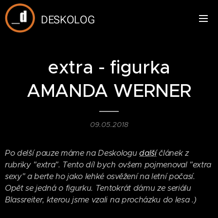
DESKOLOG
extra - figurka
AMANDA WERNER
09.05.2018
Po delší pauze máme na Deskologu
další
článek z
rubriky "extra". Tento díl bych ovšem pojmenoval "extra
sexy" a berte ho jako lehké osvěžení na letní počasí.
Opět se jedná o figurku. Tentokrát dámu ze seriálu
Blassreiter, kterou jsme vzali na procházku do lesa .)