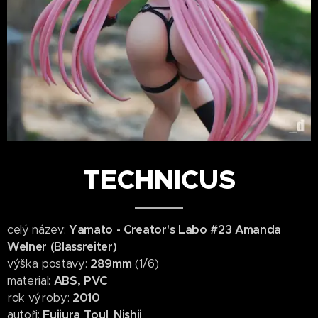
TECHNICUS
celý název:
Yamato - Creator's Labo #23 Amanda
Welner (Blassreiter)
výška postavy:
289mm
(1/6)
material:
ABS, PVC
rok výroby:
2010
autoři:
Fujiura Toul
,
Nishii