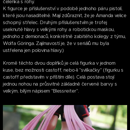
čelenka s rohy.
K figurce je příslušenství v podobě jednoho páru pistolí,
které jsou nasaditelné. Mají zdůraznit, že je Amanda velice
schopný střelec. Druhým příslušenstvím je trofej
useknuté hlavy s velkými rohy a robotickou maskou,
jednoho z demionaců, konkrétně zabitého kolegy z týmu,
Wolfa Göringa. Zajímavostí je, že v seriálů mu byla
ustřelena jen polovina hlavy.)
Kromě těchto dvou doplňků je celá figurka v jednom
kuse, bez možnosti castoff, nebo-li "svlíkačky" (figurku s
castoff představím v příštím díle). Celá postava stojí
jednou nohou na průsvitné základně červené barvy s
velkým, bílým nápisem "Blessreiter".