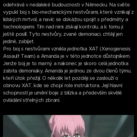
odehrává v nedaleké budoucnosti v Německu. Na světe
vypukl boj s bio-mechanickými nestvůrami, které vznikají z
lidských mrtvol, a navíc se dokážou spojit s předměty a
technologiemi. Tím nad nimi získají kontrolu, a k tomu ji
ještě posílí. Tyto nestvůry, zvané demoniaci, chtějí jen
jediné, zabíjet.
Pro boj s nestvůrami vznikla jednotka XAT (Xenogenesis
Assault Team) a Amanda je v této jednotce důstojníkem.
Jenže boj je to marný a nakonec je skoro celá jednotka
zabita demoniaky. Amanda je jednou ze dvou členů týmu,
kteří útok přežijí. O několik let později se zaslouží o
obnovu XAT, kde se chopí role instruktora. Její hlavní
schopností je umění boje z blízka a především skvělé
ovládání střelných zbraní.