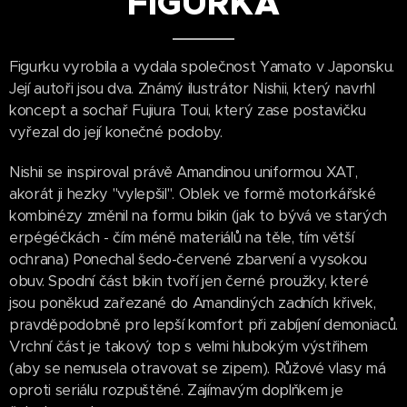
FIGURKA
Figurku vyrobila a vydala společnost Yamato v Japonsku.
Její autoři jsou dva. Známý ilustrátor Nishii, který navrhl
koncept a sochař Fujiura Toui, který zase postavičku
vyřezal do její konečné podoby.
Nishii se inspiroval právě Amandinou uniformou XAT,
akorát ji hezky "vylepšil". Oblek ve formě motorkářské
kombinézy změnil na formu bikin (jak to bývá ve starých
erpégéčkách - čím méně materiálů na těle, tím větší
ochrana) Ponechal šedo-červené zbarvení a vysokou
obuv. Spodní část bikin tvoří jen černé proužky, které
jsou poněkud zařezané do Amandiných zadních křivek,
pravděpodobně pro lepší komfort při zabíjení demoniaců.
Vrchní část je takový top s velmi hlubokým výstřihem
(aby se nemusela otravovat se zipem). Růžové vlasy má
oproti seriálu rozpuštěné. Zajímavým doplňkem je