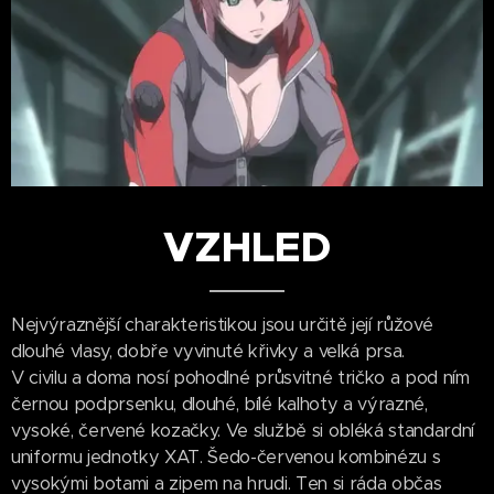
VZHLED
Nejvýraznější charakteristikou jsou určitě její růžové
dlouhé vlasy, dobře vyvinuté křivky a velká prsa.
V civilu a doma nosí pohodlné průsvitné tričko a pod ním
černou podprsenku, dlouhé, bílé kalhoty a výrazné,
vysoké, červené kozačky. Ve službě si obléká standardní
uniformu jednotky XAT. Šedo-červenou kombinézu s
vysokými botami a zipem na hrudi. Ten si ráda občas