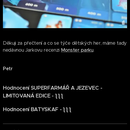
Děkuji za přečtení a co se týče dětských her, máme tady
nedávnou Jarkovu recenzi
Monster parku
.
Petr
Hodnocení SUPERFARMÁŘ A JEZEVEC -
LIMITOVANÁ EDICE - ƪ ƪ ƪ
Hodnocení BATYSKAF - ƪ ƪ ƪ