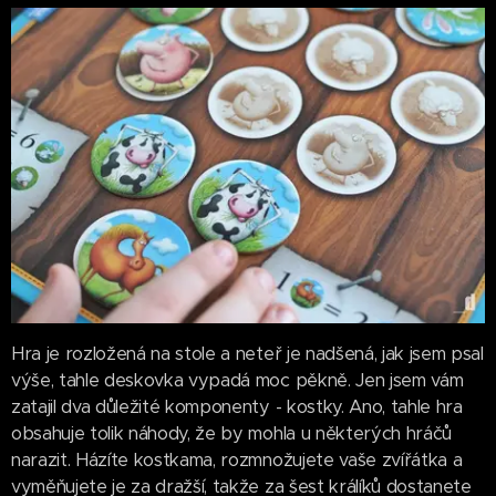
Hra je rozložená na stole a neteř je nadšená, jak jsem psal
výše, tahle deskovka vypadá moc pěkně. Jen jsem vám
zatajil dva důležité komponenty - kostky. Ano, tahle hra
obsahuje tolik náhody, že by mohla u některých hráčů
narazit. Házíte kostkama, rozmnožujete vaše zvířátka a
vyměňujete je za dražší, takže za šest králíků dostanete