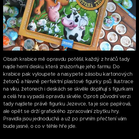
Obsah krabice mě opravdu potěšil, každý z hráčů tady
najde herní desku, která znázorňuje jeho farmu. Do
krabice pak vyloupete a nasypete zásobu kartonových
žetonů a hlavně perfektní plastové figurky psů. Ilustrace
na víku, žetonech i deskách se skvěle doplňují s figurkami
a celá hra vypadá opravdu skvěle. Oproti původní verzi
tady najdete právě figurku Jezevce, ta je sice papírová,
ale opět se drží grafického zpracování zbytku hry.
Pravidla jsou jednoduchá a už po prvním přečtení vám
bude jasné, o co v téhle hře jde.